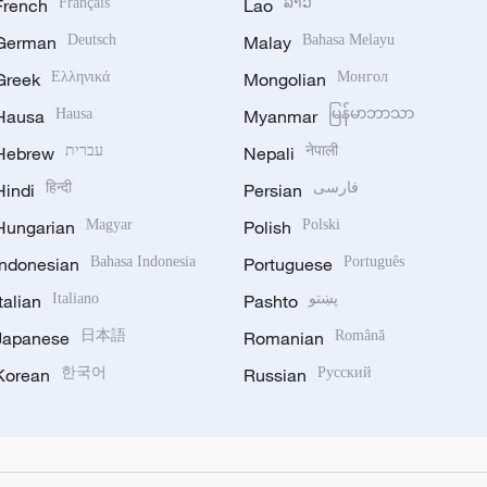
French
Français
Lao
ລາວ
German
Deutsch
Malay
Bahasa Melayu
Greek
Ελληνικά
Mongolian
Монгол
Hausa
Hausa
Myanmar
မြန်မာဘာသာ
Hebrew
עברית
Nepali
नेपाली
Hindi
हिन्दी
Persian
فارسی
Hungarian
Magyar
Polish
Polski
Indonesian
Bahasa Indonesia
Portuguese
Português
Italian
Italiano
Pashto
پښتو
Japanese
日本語
Romanian
Română
Korean
한국어
Russian
Русский