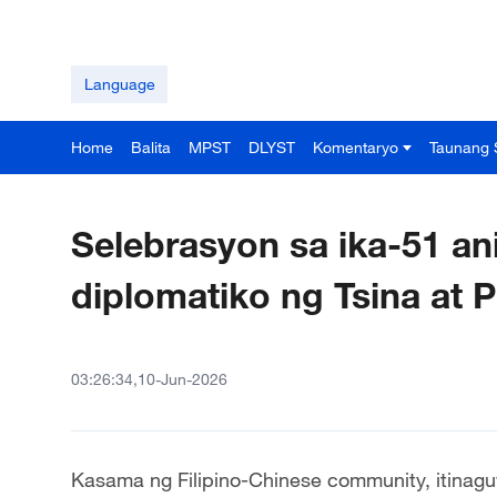
Language
Home
Balita
MPST
DLYST
Komentaryo
Taunang 
Selebrasyon sa ika-51 an
diplomatiko ng Tsina at Pi
03:26:34,10-Jun-2026
Kasama ng Filipino-Chinese community, itinagu