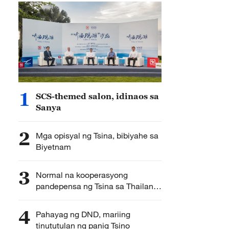
1
SCS-themed salon, idinaos sa
Sanya
2
Mga opisyal ng Tsina, bibiyahe sa
Biyetnam
3
Normal na kooperasyong
pandepensa ng Tsina sa Thailand
at Kambodya, walang kaugnayan
sa bakbakang Thai-Kambodyano
4
Pahayag ng DND, mariing
tinututulan ng panig Tsino