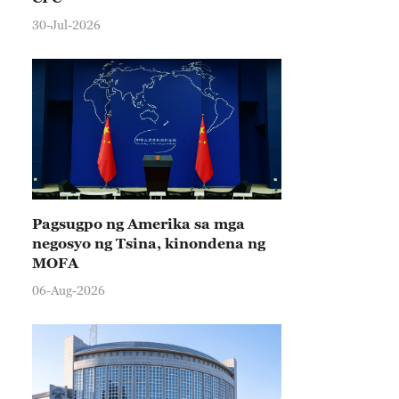
30-Jul-2026
Pagsugpo ng Amerika sa mga
negosyo ng Tsina, kinondena ng
MOFA
06-Aug-2026