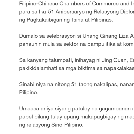
Filipino-Chinese Chambers of Commerce and Ind
para sa Ika-51 Anibersaryo ng Relasyong Diplom
ng Pagkakaibigan ng Tsina at Pilipinas.
Dumalo sa selebrasyon si Unang Ginang Liza Ar
panauhin mula sa sektor na pampulitika at kom
Sa kanyang talumpati, inihayag ni Jing Quan, E
pakikidalamhati sa mga biktima sa napakalakas
Sinabi niya na nitong 51 taong nakalipas, nana
Pilipino.
Umaasa aniya siyang patuloy na gagampanan n
papel bilang tulay upang makapagbigay ng mas
ng relasyong Sino-Pilipino.