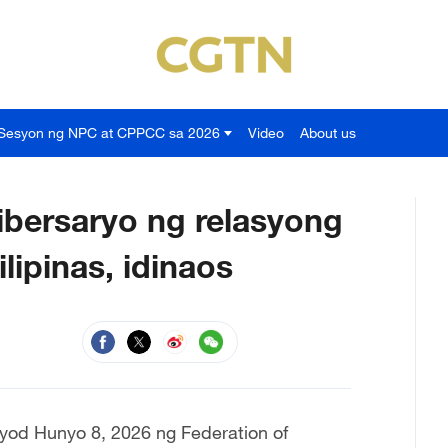
Sesyon ng NPC at CPPCC sa 2026
Video
About us
ibersaryo ng relasyong
lipinas, idinaos
yod Hunyo 8, 2026 ng Federation of