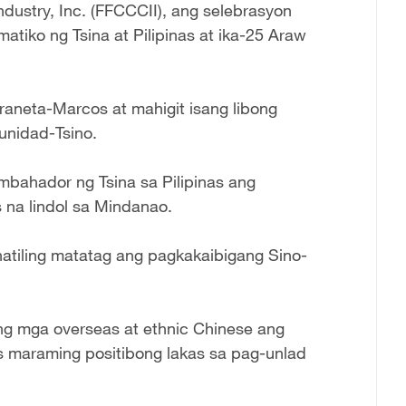
ustry, Inc. (FFCCCII), ang selebrasyon
atiko ng Tsina at Pilipinas at ika-25 Araw
aneta-Marcos at mahigit isang libong
unidad-Tsino.
mbahador ng Tsina sa Pilipinas ang
 na lindol sa Mindanao.
natiling matatag ang pagkakaibigang Sino-
g mga overseas at ethnic Chinese ang
 maraming positibong lakas sa pag-unlad