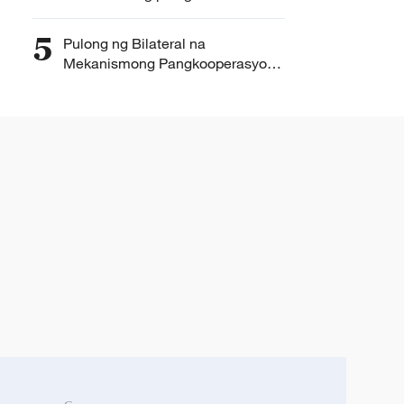
5
Pulong ng Bilateral na
Mekanismong Pangkooperasyon
ng Tsina at Singapore, gaganapin