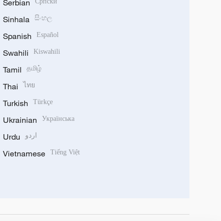
Serbian
Српски
Sinhala
සිංහල
Spanish
Español
Swahili
Kiswahili
Tamil
தமிழ்
Thai
ไทย
Turkish
Türkçe
Ukrainian
Українська
Urdu
اردو
Vietnamese
Tiếng Việt