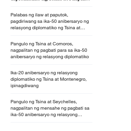
idinaos
Palabas ng ilaw at paputok,
pagdiriwang sa ika-50 anibersaryo ng
relasyong diplomatiko ng Tsina at
Pilipinas
Pangulo ng Tsina at Comoros,
nagpalitan ng pagbati para sa ika-50
anibersaryo ng relasyong diplomatiko
Ika-20 anibersaryo ng relasyong
diplomatiko ng Tsina at Montenegro,
ipinagdiwang
Pangulo ng Tsina at Seychelles,
nagpalitan ng mensahe ng pagbati sa
ika-50 anibersaryo ng relasyong
diplomatiko ng dalawang bansa