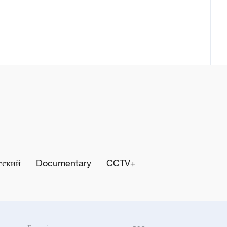
сский
Documentary
CCTV+