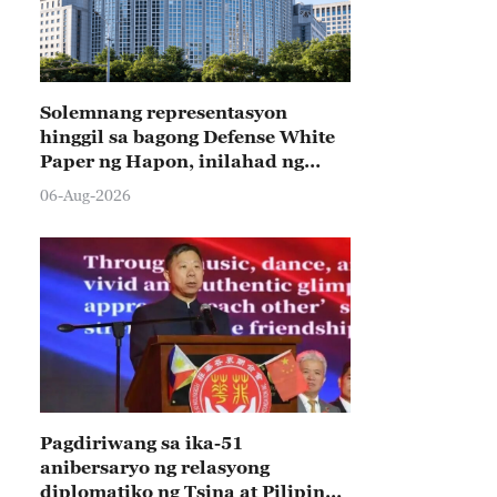
Solemnang representasyon
hinggil sa bagong Defense White
Paper ng Hapon, inilahad ng
Tsina
06-Aug-2026
Pagdiriwang sa ika-51
anibersaryo ng relasyong
diplomatiko ng Tsina at Pilipinas,