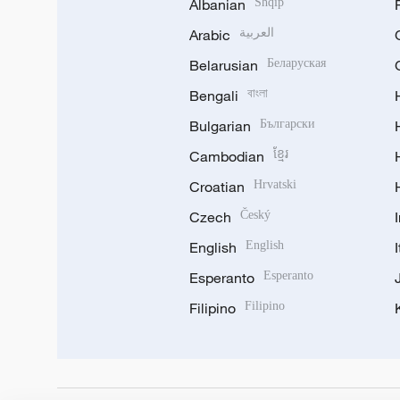
Albanian
Shqip
Arabic
العربية
Belarusian
Беларуская
Bengali
বাংলা
Bulgarian
Български
Cambodian
ខ្មែរ
Croatian
Hrvatski
Czech
Český
English
English
Esperanto
Esperanto
Filipino
Filipino