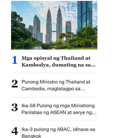
1
Mga opisyal ng Thailand at
Kambodya, dumating na sa
Kuala Lumpur para sa mga
pag-uusap
2
Punong Ministro ng Thailand at
Cambodia, magtatagpo sa
ASEAN Summit
3
Ika-58 Pulong ng mga Ministrong
Panlabas ng ASEAN at serye ng
pulong, binuksan
4
Ika-3 pulong ng ABAC, idinaos sa
Bangkok