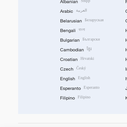
Albanian
Shqip
Arabic
العربية
Belarusian
Беларуская
Bengali
বাংলা
Bulgarian
Български
Cambodian
ខ្មែរ
Croatian
Hrvatski
Czech
Český
English
English
Esperanto
Esperanto
Filipino
Filipino