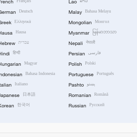
French
Français
Lao
ລາວ
German
Deutsch
Malay
Bahasa Melayu
Greek
Ελληνικά
Mongolian
Монгол
Hausa
Hausa
Myanmar
မြန်မာဘာသာ
Hebrew
עברית
Nepali
नेपाली
Hindi
हिन्दी
Persian
فارسی
Hungarian
Magyar
Polish
Polski
Indonesian
Bahasa Indonesia
Portuguese
Português
Italian
Italiano
Pashto
پښتو
Japanese
日本語
Romanian
Română
Korean
한국어
Russian
Русский