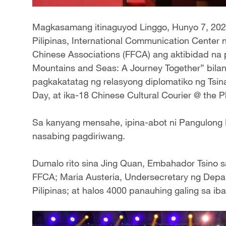
Magkasamang itinaguyod Linggo, Hunyo 7, 202
Pilipinas, International Communication Center n
Chinese Associations (FFCA) ang aktibidad na
Mountains and Seas: A Journey Together” bilan
pagkakatatag ng relasyong diplomatiko ng Tsina
Day, at ika-18 Chinese Cultural Courier @ the Ph
Sa kanyang mensahe, ipina-abot ni Pangulong 
nasabing pagdiriwang.
Dumalo rito sina Jing Quan, Embahador Tsino sa
FFCA; Maria Austeria, Undersecretary ng Dep
Pilipinas; at halos 4000 panauhing galing sa iba