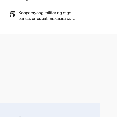
5
Kooperayong militar ng mga
bansa, di-dapat makasira sa
rehiyonal na katatagan at
kapayapaan – MOFA