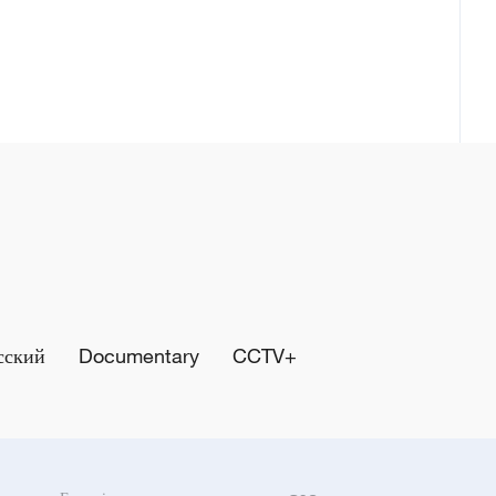
сский
Documentary
CCTV+