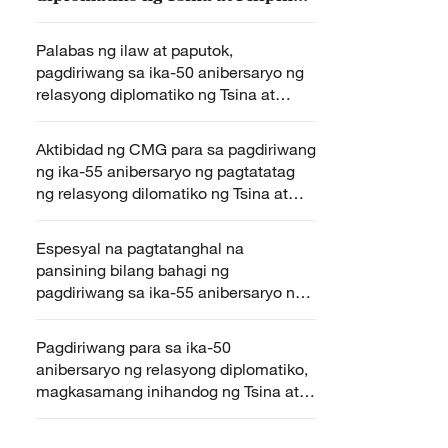
idinaos
Palabas ng ilaw at paputok,
pagdiriwang sa ika-50 anibersaryo ng
relasyong diplomatiko ng Tsina at
Pilipinas
Aktibidad ng CMG para sa pagdiriwang
ng ika-55 anibersaryo ng pagtatatag
ng relasyong dilomatiko ng Tsina at
Italy, idinaos sa Rome
Espesyal na pagtatanghal na
pansining bilang bahagi ng
pagdiriwang sa ika-55 anibersaryo ng
relasyong diplomatiko ng Tsina at
Italya, pinasinayaan
Pagdiriwang para sa ika-50
anibersaryo ng relasyong diplomatiko,
magkasamang inihandog ng Tsina at
Pilipinas