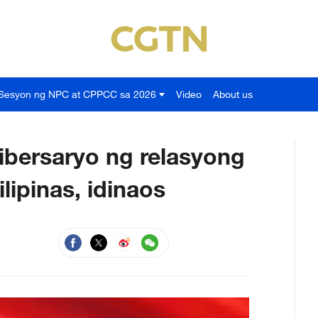
Sesyon ng NPC at CPPCC sa 2026
Video
About us
ibersaryo ng relasyong
lipinas, idinaos