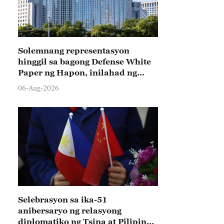
Solemnang representasyon
hinggil sa bagong Defense White
Paper ng Hapon, inilahad ng
Tsina
06-Aug-2026
Selebrasyon sa ika-51
anibersaryo ng relasyong
diplomatiko ng Tsina at Pilipinas,