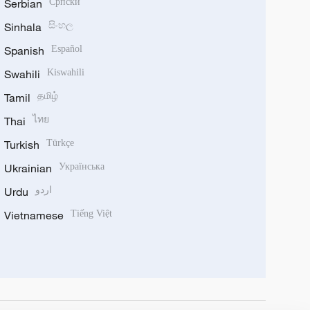
Serbian
Српски
Sinhala
සිංහල
Spanish
Español
Swahili
Kiswahili
Tamil
தமிழ்
Thai
ไทย
Turkish
Türkçe
Ukrainian
Українська
Urdu
اردو
Vietnamese
Tiếng Việt