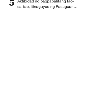
5
Aktibidad ng pagpapalitang tao-
sa-tao, itinaguyod ng Pasuguan
ng Tsina sa Pilipinas