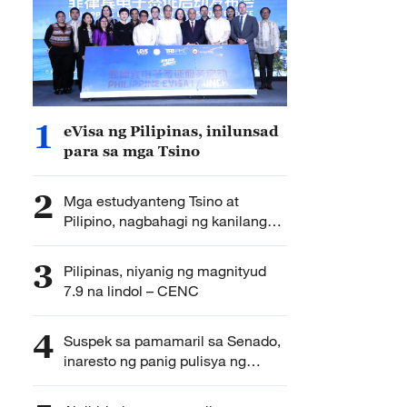
1
eVisa ng Pilipinas, inilunsad
para sa mga Tsino
2
Mga estudyanteng Tsino at
Pilipino, nagbahagi ng kanilang
karanasan sa pag-aaral ng
Filipino at Chinese language
3
Pilipinas, niyanig ng magnityud
7.9 na lindol – CENC
4
Suspek sa pamamaril sa Senado,
inaresto ng panig pulisya ng
Pilipinas