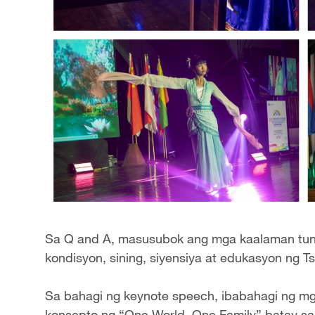
Sa Q and A, masusubok ang mga kaalaman tung
kondisyon, sining, siyensiya at edukasyon ng Ts
Sa bahagi ng keynote speech, ibabahagi ng m
konsepto ng “One World, One Family” batay sa 