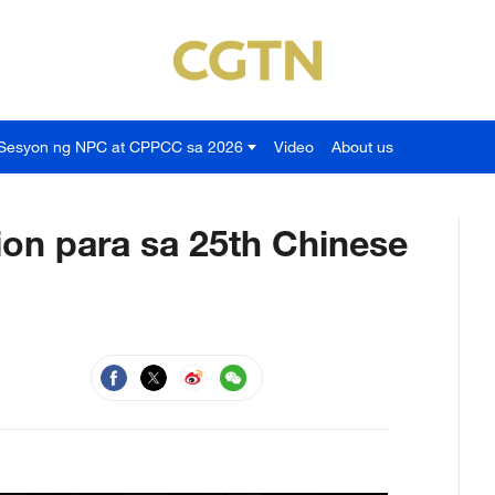
Sesyon ng NPC at CPPCC sa 2026
Video
About us
sion para sa 25th Chinese