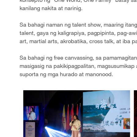
kanilang nakita at narinig.
Sa bahagi naman ng talent show, maaring itang
talent, gaya ng kaligrapiya, pagpipinta, pag-aw
art‌, martial arts, akrobatika, cross talk, at iba p
Sa bahagi ng free canvassing, sa pamamagita
masigasig na pakikipagpalitan, magsusumikap
suporta ng mga hurado at manonood.