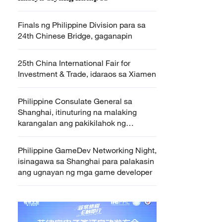
Finals ng Philippine Division para sa
24th Chinese Bridge, gaganapin
25th China International Fair for
Investment & Trade, idaraos sa Xiamen
Philippine Consulate General sa
Shanghai, itinuturing na malaking
karangalan ang pakikilahok ng
Pilipinas sa 16th International
Exhibition of Traditional Fine Arts
Philippine GameDev Networking Night,
isinagawa sa Shanghai para palakasin
ang ugnayan ng mga game developer