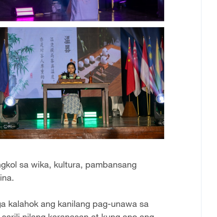
kol sa wika, kultura, pambansang
ina.
ga kalahok ang kanilang pag-unawa sa
sarili nilang karanasan at kung ano ang