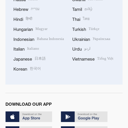
עברית
தமிழ்
Hebrew
Tamil
हिन्दी
ไทย
Hindi
Thai
Magyar
Türkçe
Hungarian
Turkish
Bahasa Indonesia
Українська
Indonesian
Ukrainian
Italiano
اردو
Italian
Urdu
日本語
Tiếng Việt
Japanese
Vietnamese
한국어
Korean
DOWNLOAD OUR APP