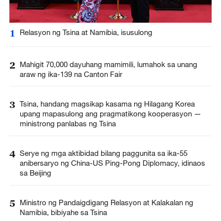
1
Relasyon ng Tsina at Namibia, isusulong
2
Mahigit 70,000 dayuhang mamimili, lumahok sa unang
araw ng ika-139 na Canton Fair
3
Tsina, handang magsikap kasama ng Hilagang Korea
upang mapasulong ang pragmatikong kooperasyon —
ministrong panlabas ng Tsina
4
Serye ng mga aktibidad bilang paggunita sa ika-55
anibersaryo ng China-US Ping-Pong Diplomacy, idinaos
sa Beijing
5
Ministro ng Pandaigdigang Relasyon at Kalakalan ng
Namibia, bibiyahe sa Tsina