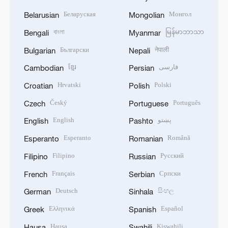
Беларуская
Монгол
Belarusian
Mongolian
বাংলা
မြန်မာဘာသာ
Bengali
Myanmar
Български
नेपाली
Bulgarian
Nepali
ខ្មែរ
فارسی
Cambodian
Persian
Hrvatski
Polski
Croatian
Polish
Český
Português
Czech
Portuguese
English
پښتو
English
Pashto
Esperanto
Română
Esperanto
Romanian
Filipino
Русский
Filipino
Russian
Français
Српски
French
Serbian
Deutsch
සිංහල
German
Sinhala
Ελληνικά
Español
Greek
Spanish
Hausa
Kiswahili
Hausa
Swahili