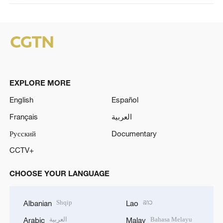
EXPLORE MORE
English
Español
Français
العربية
Русский
Documentary
CCTV+
CHOOSE YOUR LANGUAGE
Shqip
ລາວ
Albanian
Lao
العربية
Bahasa Melayu
Arabic
Malay