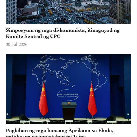
Simposyum ng mga di-komunista, itinaguyod ng
Komite Sentral ng CPC
30-Jul-2026
Paglaban ng mga bansang Aprikano sa Ebola,
patuloy na susuportahan ng Tsina