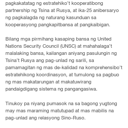
pagkakatatag ng estratehiko’t kooperatibong
partnership ng Tsina at Rusya, at ika-25 anibersaryo
ng pagkalagda ng naturang kasunduan sa
kooperasyong pangkapitbansa at pangkaibigan.
Bilang mga pirmihang kasaping bansa ng United
Nations Security Council (UNSC) at mahahalaga’t
malalaking bansa, kailangan aniyang pasulungin ng
Tsina’t Rusya ang pag-unlad ng sarili, sa
pamamagitan ng mas de-kalidad na komprehensibo’t
estratehikong koordinasyon, at tumulong sa pagbuo
ng mas makatarungan at makatuwirang
pandaigdigang sistema ng pangangasiwa.
Tinukoy pa niyang pumasok na sa bagong yugtong
may mas maraming matutupad at mas mabilis na
pag-unlad ang relasyong Sino-Ruso.