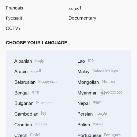
Français
العربية
Русский
Documentary
CCTV+
CHOOSE YOUR LANGUAGE
Shqip
ລາວ
Albanian
Lao
العربية
Bahasa Melayu
Arabic
Malay
Беларуская
Монгол
Belarusian
Mongolian
বাংলা
မြန်မာဘာသာ
Bengali
Myanmar
Български
नेपाली
Bulgarian
Nepali
ខ្មែរ
فارسی
Cambodian
Persian
Hrvatski
Polski
Croatian
Polish
Český
Português
Czech
Portuguese