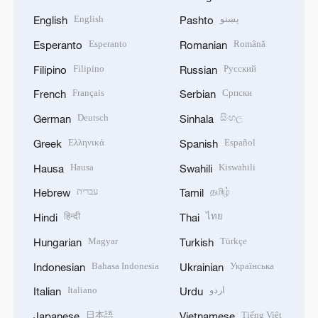
English
پښتو
English
Pashto
Esperanto
Română
Esperanto
Romanian
Filipino
Русский
Filipino
Russian
Français
Српски
French
Serbian
Deutsch
සිංහල
German
Sinhala
Ελληνικά
Español
Greek
Spanish
Hausa
Kiswahili
Hausa
Swahili
עברית
தமிழ்
Hebrew
Tamil
हिन्दी
ไทย
Hindi
Thai
Magyar
Türkçe
Hungarian
Turkish
Bahasa Indonesia
Українська
Indonesian
Ukrainian
Italiano
اردو
Italian
Urdu
日本語
Tiếng Việt
Japanese
Vietnamese