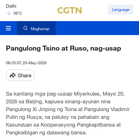
Delhi
Language
36°C
Hyderabad
42°C
Maghanap
Pangulong Tsino at Ruso, nag-usap
08:25:07,20-May-2026
Share
Sa kanilang mga pag-uusap Miyerkules, Mayo 20,
2026 sa Beijing, kapuwa sinang-ayunan nina
Pangulong Xi Jinping ng Tsina at Pangulong Vladimir
Putin ng Rusya, na patuloy na pahabain ang
Kasunduan sa Kooperasyong Pangkapitbansa at
Pangkaibigan ng dalawang bansa.