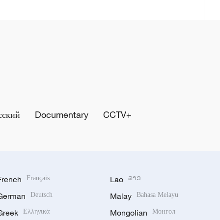
сский
Documentary
CCTV+
French
Français
Lao
ລາວ
German
Deutsch
Malay
Bahasa Melayu
Greek
Ελληνικά
Mongolian
Монгол