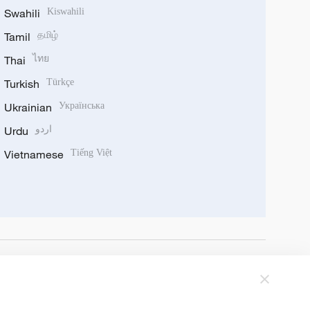
Swahili
Kiswahili
Tamil
தமிழ்
Thai
ไทย
Turkish
Türkçe
Ukrainian
Українська
Urdu
اردو
Vietnamese
Tiếng Việt