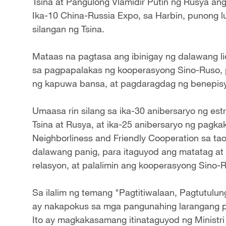
Tsina at Pangulong Vlamidir Putin ng Rusya 
Ika-10 China-Russia Expo, sa Harbin, punong lu
silangan ng Tsina.
Mataas na pagtasa ang ibinigay ng dalawang l
sa pagpapalakas ng kooperasyong Sino-Ruso, 
ng kapuwa bansa, at pagdaragdag ng benepisy
Umaasa rin silang sa ika-30 anibersaryo ng est
Tsina at Rusya, at ika-25 anibersaryo ng pagk
Neighborliness and Friendly Cooperation sa ta
dalawang panig, para itaguyod ang matatag at
relasyon, at palalimin ang kooperasyong Sino-R
Sa ilalim ng temang "Pagtitiwalaan, Pagtutulu
ay nakapokus sa mga pangunahing larangang 
Ito ay magkakasamang itinataguyod ng Ministr