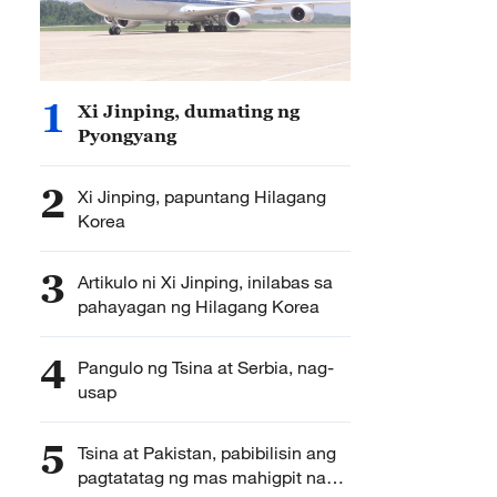
1
Xi Jinping, dumating ng
Pyongyang
2
Xi Jinping, papuntang Hilagang
Korea
3
Artikulo ni Xi Jinping, inilabas sa
pahayagan ng Hilagang Korea
4
Pangulo ng Tsina at Serbia, nag-
usap
5
Tsina at Pakistan, pabibilisin ang
pagtatatag ng mas mahigpit na