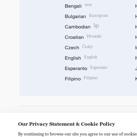
Bengali
বাংলা
Bulgarian
Български
Cambodian
ខ្មែរ
Croatian
Hrvatski
Czech
Český
English
English
Esperanto
Esperanto
Filipino
Filipino
DOWNLOAD OUR APP
Our Privacy Statement & Cookie Policy
By continuing to browse our site you agree to our use of cooki