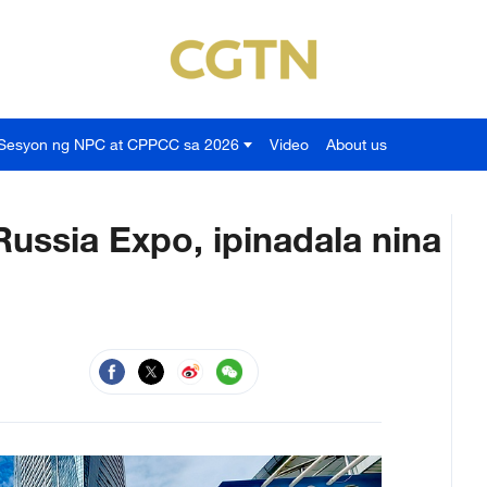
Sesyon ng NPC at CPPCC sa 2026
Video
About us
Russia Expo, ipinadala nina