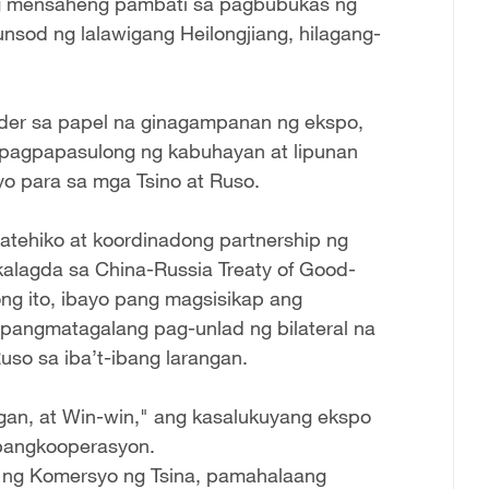
ang mensaheng pambati sa pagbubukas ng
nsod ng lalawigang Heilongjiang, hilagang-
ider sa papel na ginagampanan ng ekspo,
pagpapasulong ng kabuhayan at lipunan
o para sa mga Tsino at Ruso.
ratehiko at koordinadong partnership ng
akalagda sa China-Russia Treaty of Good-
ong ito, ibayo pang magsisikap ang
 pangmatagalang pag-unlad ng bilateral na
uso sa iba’t-ibang larangan.
ngan, at Win-win," ang kasalukuyang ekspo
pangkooperasyon.
i ng Komersyo ng Tsina, pamahalaang