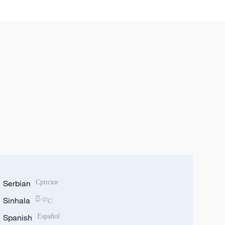
komunidad na may
pinagbabahaginang kinabukasan
sa makabagong panahon
Serbian
Српски
Sinhala
සිංහල
Spanish
Español