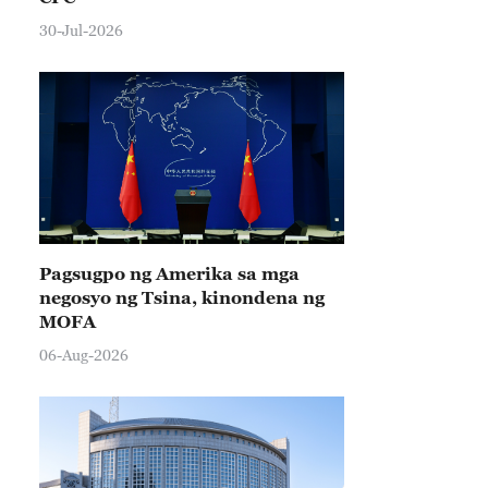
30-Jul-2026
Pagsugpo ng Amerika sa mga
negosyo ng Tsina, kinondena ng
MOFA
06-Aug-2026