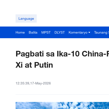
Language
Home
Balita
MPST
DLYST
Komentaryo
Taunang 
Pagbati sa Ika-10 China-
Xi at Putin
12:35:39,17-May-2026