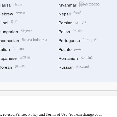
Hausa
Hausa
Myanmar
မြန်မာဘာသာ
Hebrew
עברית
Nepali
नेपाली
Hindi
हिन्दी
Persian
فارسی
Hungarian
Magyar
Polish
Polski
Indonesian
Bahasa Indonesia
Portuguese
Português
Italian
Italiano
Pashto
پښتو
Japanese
日本語
Romanian
Română
Korean
한국어
Russian
Русский
es, revised Privacy Policy and Terms of Use. You can change your