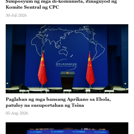
Simposyum ng mga di-komunista, itinaguyod ng
Komite Sentral ng CPC
30-Jul-2026
Paglaban ng mga bansang Aprikano sa Ebola,
patuloy na susuportahan ng Tsina
05-Aug-2026