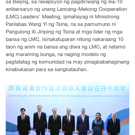
sa Beijing, sa resepsyon ng pagdiriwang ng ika-10
anibersaryo ng unang Lancang-Mekong Cooperation
(LMC) Leaders' Meeting, ipinahayag ni Ministrong
Panlabas Wang Yi ng Tsina, na sa pamumuno ni
Pangulong Xi Jinping ng Tsina at mga lider ng mga
bansa ng LMC, isinakatuparan nitong nakaraang 10
taon ng anim na bansa ang diwa ng LMC, at natamo
ang maraming bunga, na naging modelo ng
pagtatatag ng komunidad na may pinagbabahaginang
kinabukasan para sa sangkatauhan.