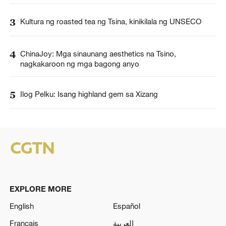
3
Kultura ng roasted tea ng Tsina, kinikilala ng UNSECO
4
ChinaJoy: Mga sinaunang aesthetics na Tsino,
nagkakaroon ng mga bagong anyo
5
Ilog Pelku: Isang highland gem sa Xizang
EXPLORE MORE
English
Español
Français
العربية