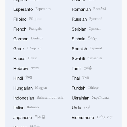
Esperanto
Română
Esperanto
Romanian
Filipino
Русский
Filipino
Russian
Français
Српски
French
Serbian
Deutsch
සිංහල
German
Sinhala
Ελληνικά
Español
Greek
Spanish
Hausa
Kiswahili
Hausa
Swahili
עברית
தமிழ்
Hebrew
Tamil
हिन्दी
ไทย
Hindi
Thai
Magyar
Türkçe
Hungarian
Turkish
Bahasa Indonesia
Українська
Indonesian
Ukrainian
Italiano
اردو
Italian
Urdu
日本語
Tiếng Việt
Japanese
Vietnamese
한국어