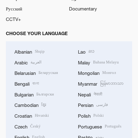
Русский
Documentary
CCTV+
CHOOSE YOUR LANGUAGE
Shqip
ລາວ
Albanian
Lao
العربية
Bahasa Melayu
Arabic
Malay
Беларуская
Монгол
Belarusian
Mongolian
বাংলা
မြန်မာဘာသာ
Bengali
Myanmar
Български
नेपाली
Bulgarian
Nepali
ខ្មែរ
فارسی
Cambodian
Persian
Hrvatski
Polski
Croatian
Polish
Český
Português
Czech
Portuguese
English
پښتو
English
Pashto