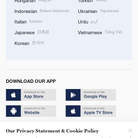
Hungarian
Turkish
Bahasa Indonesia
Українська
Indonesian
Ukrainian
Italiano
اردو
Italian
Urdu
日本語
Tiếng Việt
Japanese
Vietnamese
한국어
Korean
DOWNLOAD OUR APP
Copyright © 2024 CGTN.
Our Privacy Statement & Cookie Policy
京ICP备20000184号