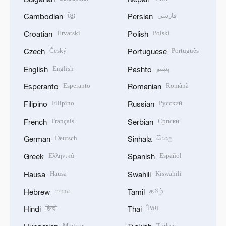
ខ្មែរ
فارسی
Cambodian
Persian
Hrvatski
Polski
Croatian
Polish
Český
Português
Czech
Portuguese
English
پښتو
English
Pashto
Esperanto
Română
Esperanto
Romanian
Filipino
Русский
Filipino
Russian
Français
Српски
French
Serbian
Deutsch
සිංහල
German
Sinhala
Ελληνικά
Español
Greek
Spanish
Hausa
Kiswahili
Hausa
Swahili
עברית
தமிழ்
Hebrew
Tamil
हिन्दी
ไทย
Hindi
Thai
Magyar
Türkçe