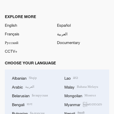
EXPLORE MORE
English
Español
Français
العربية
Русский
Documentary
CCTV+
CHOOSE YOUR LANGUAGE
Shqip
ລາວ
Albanian
Lao
العربية
Bahasa Melayu
Arabic
Malay
Беларуская
Монгол
Belarusian
Mongolian
বাংলা
မြန်မာဘာသာ
Bengali
Myanmar
Български
नेपाली
Bulgarian
Nepali