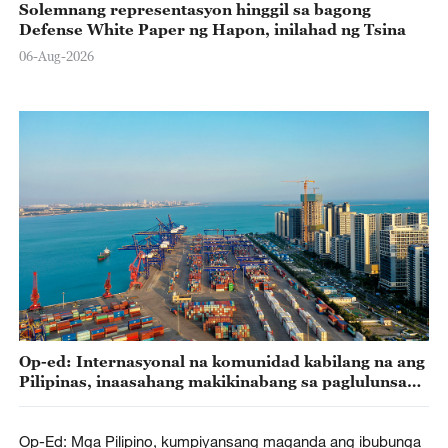
Solemnang representasyon hinggil sa bagong
Defense White Paper ng Hapon, inilahad ng Tsina
06-Aug-2026
Op-ed: Internasyonal na komunidad kabilang na ang
Pilipinas, inaasahang makikinabang sa paglulunsad
ng island-wide special customs operations ng
Hainan Free Trade Port ng Tsina
Op-Ed: Mga Pilipino, kumpiyansang maganda ang ibubunga