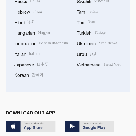
Hausa
Kiswahili
Hausa
Swahili
עברית
தமிழ்
Hebrew
Tamil
हिन्दी
ไทย
Hindi
Thai
Magyar
Türkçe
Hungarian
Turkish
Bahasa Indonesia
Українська
Indonesian
Ukrainian
Italiano
اردو
Italian
Urdu
日本語
Tiếng Việt
Japanese
Vietnamese
한국어
Korean
DOWNLOAD OUR APP