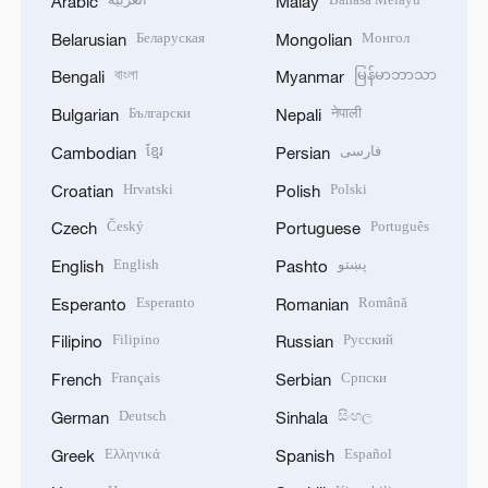
Arabic
Malay
Беларуская
Монгол
Belarusian
Mongolian
বাংলা
မြန်မာဘာသာ
Bengali
Myanmar
Български
नेपाली
Bulgarian
Nepali
ខ្មែរ
فارسی
Cambodian
Persian
Hrvatski
Polski
Croatian
Polish
Český
Português
Czech
Portuguese
English
پښتو
English
Pashto
Esperanto
Română
Esperanto
Romanian
Filipino
Русский
Filipino
Russian
Français
Српски
French
Serbian
Deutsch
සිංහල
German
Sinhala
Ελληνικά
Español
Greek
Spanish