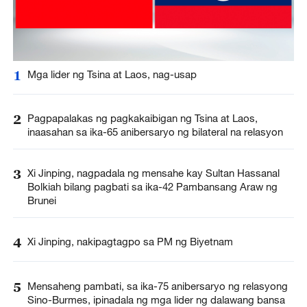
1
Mga lider ng Tsina at Laos, nag-usap
2
Pagpapalakas ng pagkakaibigan ng Tsina at Laos,
inaasahan sa ika-65 anibersaryo ng bilateral na relasyon
3
Xi Jinping, nagpadala ng mensahe kay Sultan Hassanal
Bolkiah bilang pagbati sa ika-42 Pambansang Araw ng
Brunei
4
Xi Jinping, nakipagtagpo sa PM ng Biyetnam
5
Mensaheng pambati, sa ika-75 anibersaryo ng relasyong
Sino-Burmes, ipinadala ng mga lider ng dalawang bansa