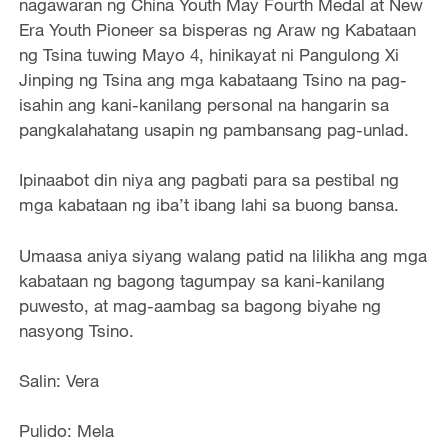
nagawaran ng China Youth May Fourth Medal at New
Era Youth Pioneer sa bisperas ng Araw ng Kabataan
ng Tsina tuwing Mayo 4, hinikayat ni Pangulong Xi
Jinping ng Tsina ang mga kabataang Tsino na pag-
isahin ang kani-kanilang personal na hangarin sa
pangkalahatang usapin ng pambansang pag-unlad.
Ipinaabot din niya ang pagbati para sa pestibal ng
mga kabataan ng iba’t ibang lahi sa buong bansa.
Umaasa aniya siyang walang patid na lilikha ang mga
kabataan ng bagong tagumpay sa kani-kanilang
puwesto, at mag-aambag sa bagong biyahe ng
nasyong Tsino.
Salin: Vera
Pulido: Mela