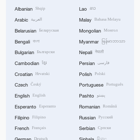
Shqip
ລາວ
Albanian
Lao
العربية
Bahasa Melayu
Arabic
Malay
Беларуская
Монгол
Belarusian
Mongolian
বাংলা
မြန်မာဘာသာ
Bengali
Myanmar
Български
नेपाली
Bulgarian
Nepali
ខ្មែរ
فارسی
Cambodian
Persian
Hrvatski
Polski
Croatian
Polish
Český
Português
Czech
Portuguese
English
پښتو
English
Pashto
Esperanto
Română
Esperanto
Romanian
Filipino
Русский
Filipino
Russian
Français
Српски
French
Serbian
Deutsch
සිංහල
German
Sinhala