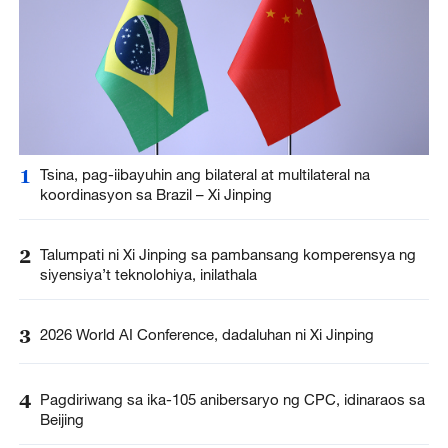
1
Tsina, pag-iibayuhin ang bilateral at multilateral na
koordinasyon sa Brazil – Xi Jinping
2
Talumpati ni Xi Jinping sa pambansang komperensya ng
siyensiya’t teknolohiya, inilathala
3
2026 World AI Conference, dadaluhan ni Xi Jinping
4
Pagdiriwang sa ika-105 anibersaryo ng CPC, idinaraos sa
Beijing