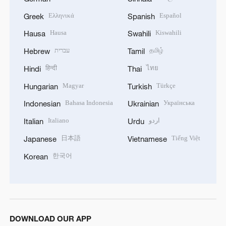
Ελληνικά
Español
Greek
Spanish
Hausa
Kiswahili
Hausa
Swahili
עברית
தமிழ்
Hebrew
Tamil
हिन्दी
ไทย
Hindi
Thai
Magyar
Türkçe
Hungarian
Turkish
Bahasa Indonesia
Українська
Indonesian
Ukrainian
Italiano
اردو
Italian
Urdu
日本語
Tiếng Việt
Japanese
Vietnamese
한국어
Korean
DOWNLOAD OUR APP