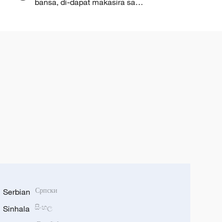
bansa, di-dapat makasira sa
rehiyonal na katatagan at
kapayapaan – MOFA
Serbian
Српски
Sinhala
සිංහල