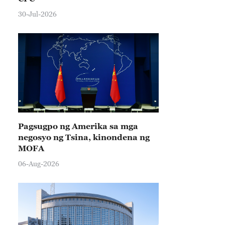
30-Jul-2026
Pagsugpo ng Amerika sa mga
negosyo ng Tsina, kinondena ng
MOFA
06-Aug-2026