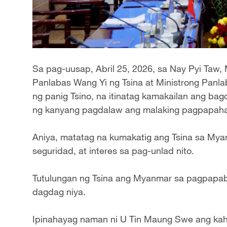
Sa pag-uusap, Abril 25, 2026, sa Nay Pyi Taw
Panlabas Wang Yi ng Tsina at Ministrong Panl
ng panig Tsino, na itinatag kamakailan ang ba
ng kanyang pagdalaw ang malaking pagpapahal
Aniya, matatag na kumakatig ang Tsina sa My
seguridad, at interes sa pag-unlad nito.
Tutulungan ng Tsina ang Myanmar sa pagpapab
dagdag niya.
Ipinahayag naman ni U Tin Maung Swe ang k