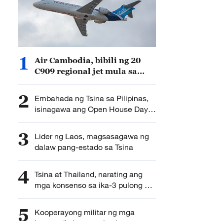
1
Air Cambodia, bibili ng 20
C909 regional jet mula sa
Tsina
2
Embahada ng Tsina sa Pilipinas,
isinagawa ang Open House Day
sa publiko
3
Lider ng Laos, magsasagawa ng
dalaw pang-estado sa Tsina
4
Tsina at Thailand, narating ang
mga konsenso sa ika-3 pulong ng
Mekanismo ng Konsultasyon
5
Kooperayong militar ng mga