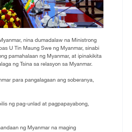
, Myanmar, nina dumadalaw na Ministrong
abas U Tin Maung Swe ng Myanmar, sinabi
gong pamahalaan ng Myanmar, at ipinakikita
aga ng Tsina sa relasyon sa Myanmar.
anmar para pangalagaan ang soberanya,
ilis ng pag-unlad at pagpapayabong,
ahandaan ng Myanmar na maging