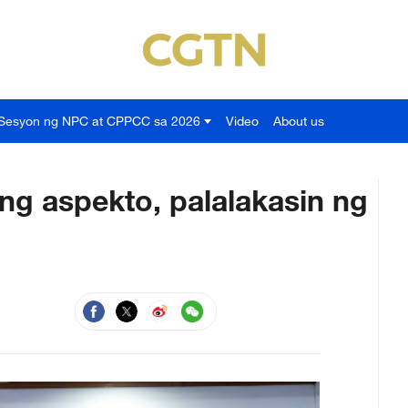
Sesyon ng NPC at CPPCC sa 2026
Video
About us
ng aspekto, palalakasin ng