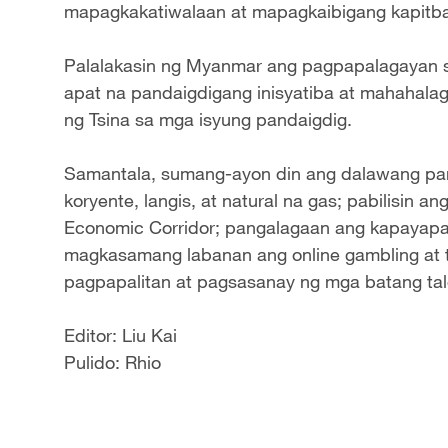
mapagkakatiwalaan at mapagkaibigang kapitba
Palalakasin ng Myanmar ang pagpapalagayan s
apat na pandaigdigang inisyatiba at mahahalag
ng Tsina sa mga isyung pandaigdig.
Samantala, sumang-ayon din ang dalawang pan
koryente, langis, at natural na gas; pabilisin
Economic Corridor; pangalagaan ang kapayapa
magkasamang labanan ang online gambling at t
pagpapalitan at pagsasanay ng mga batang tal
Editor: Liu Kai
Pulido: Rhio