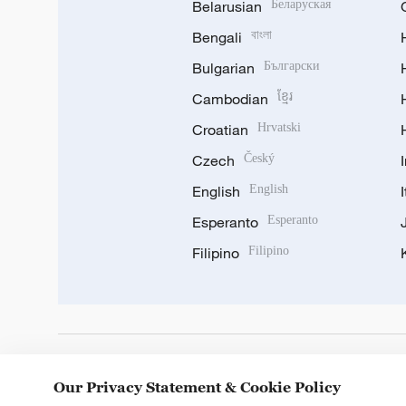
Belarusian
Беларуская
Bengali
বাংলা
Bulgarian
Български
Cambodian
ខ្មែរ
Croatian
Hrvatski
Czech
Český
English
English
Esperanto
Esperanto
Filipino
Filipino
DOWNLOAD OUR APP
Our Privacy Statement & Cookie Policy