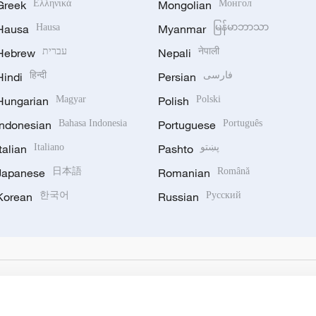
Greek
Ελληνικά
Mongolian
Монгол
Hausa
Hausa
Myanmar
မြန်မာဘာသာ
Hebrew
עברית
Nepali
नेपाली
Hindi
हिन्दी
Persian
فارسی
Hungarian
Magyar
Polish
Polski
Indonesian
Bahasa Indonesia
Portuguese
Português
Italian
Italiano
Pashto
پښتو
Japanese
日本語
Romanian
Română
Korean
한국어
Russian
Русский