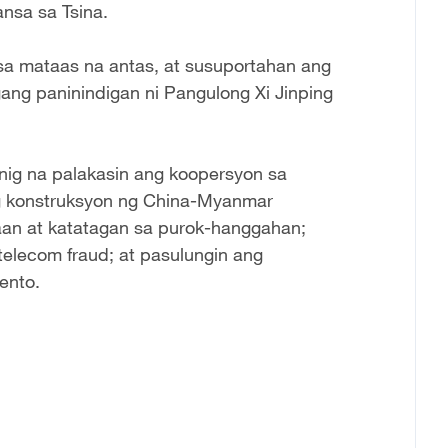
nsa sa Tsina.
a mataas na antas, at susuportahan ang
ang paninindigan ni Pangulong Xi Jinping
ig na palakasin ang koopersyon sa
 ang konstruksyon ng China-Myanmar
an at katatagan sa purok-hanggahan;
elecom fraud; at pasulungin ang
ento.