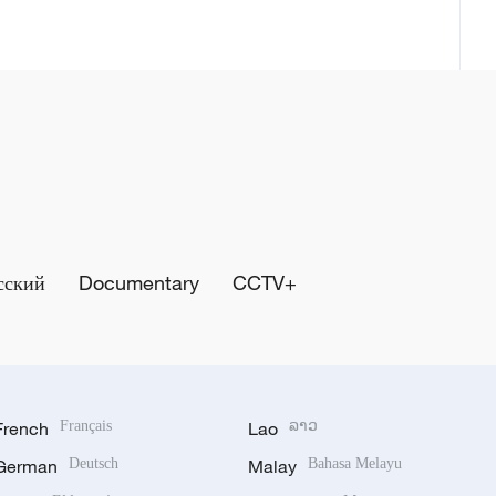
сский
Documentary
CCTV+
French
Français
Lao
ລາວ
German
Deutsch
Malay
Bahasa Melayu