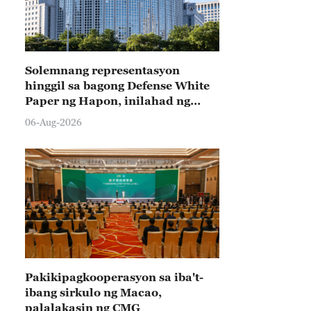
Solemnang representasyon
hinggil sa bagong Defense White
Paper ng Hapon, inilahad ng
Tsina
06-Aug-2026
Pakikipagkooperasyon sa iba't-
ibang sirkulo ng Macao,
palalakasin ng CMG