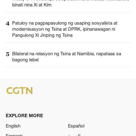
binati nina Xi at Kim
4
Patuloy na pagpapasulong ng usaping sosyalista at
modernisasyon ng Tsina at DPRK, ipinanawagan ni
Pangulong Xi Jinping ng Tsina
5
Bilateral na relasyon ng Tsina at Namibia, napataas sa
bagong lebel
EXPLORE MORE
English
Español
Français
العربية