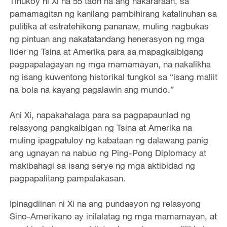
Tinukoy ni Xi na 55 taon na ang nakararaan, sa
pamamagitan ng kanilang pambihirang katalinuhan sa
pulitika at estratehikong pananaw, muling nagbukas
ng pintuan ang nakatatandang henerasyon ng mga
lider ng Tsina at Amerika para sa mapagkaibigang
pagpapalagayan ng mga mamamayan, na nakalikha
ng isang kuwentong historikal tungkol sa “isang maliit
na bola na kayang pagalawin ang mundo.”
Ani Xi, napakahalaga para sa pagpapaunlad ng
relasyong pangkaibigan ng Tsina at Amerika na
muling ipagpatuloy ng kabataan ng dalawang panig
ang ugnayan na nabuo ng Ping-Pong Diplomacy at
makibahagi sa isang serye ng mga aktibidad ng
pagpapalitang pampalakasan.
Ipinagdiinan ni Xi na ang pundasyon ng relasyong
Sino-Amerikano ay inilalatag ng mga mamamayan, at