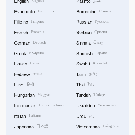
English
پښتو
English
Pashto
Esperanto
Română
Esperanto
Romanian
Filipino
Русский
Filipino
Russian
Français
Српски
French
Serbian
Deutsch
සිංහල
German
Sinhala
Ελληνικά
Español
Greek
Spanish
Hausa
Kiswahili
Hausa
Swahili
עברית
தமிழ்
Hebrew
Tamil
हिन्दी
ไทย
Hindi
Thai
Magyar
Türkçe
Hungarian
Turkish
Bahasa Indonesia
Українська
Indonesian
Ukrainian
Italiano
اردو
Italian
Urdu
日本語
Tiếng Việt
Japanese
Vietnamese