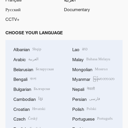
Русский
Documentary
CCTV+
CHOOSE YOUR LANGUAGE
Shqip
ລາວ
Albanian
Lao
العربية
Bahasa Melayu
Arabic
Malay
Беларуская
Монгол
Belarusian
Mongolian
বাংলা
မြန်မာဘာသာ
Bengali
Myanmar
Български
नेपाली
Bulgarian
Nepali
ខ្មែរ
فارسی
Cambodian
Persian
Hrvatski
Polski
Croatian
Polish
Český
Português
Czech
Portuguese