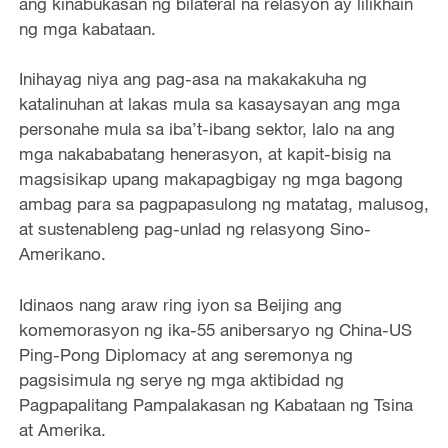
ang kinabukasan ng bilateral na relasyon ay lilikhain
ng mga kabataan.
Inihayag niya ang pag-asa na makakakuha ng
katalinuhan at lakas mula sa kasaysayan ang mga
personahe mula sa iba’t-ibang sektor, lalo na ang
mga nakababatang henerasyon, at kapit-bisig na
magsisikap upang makapagbigay ng mga bagong
ambag para sa pagpapasulong ng matatag, malusog,
at sustenableng pag-unlad ng relasyong Sino-
Amerikano.
Idinaos nang araw ring iyon sa Beijing ang
komemorasyon ng ika-55 anibersaryo ng China-US
Ping-Pong Diplomacy at ang seremonya ng
pagsisimula ng serye ng mga aktibidad ng
Pagpapalitang Pampalakasan ng Kabataan ng Tsina
at Amerika.