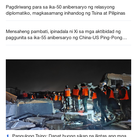
Pagdiriwang para sa ika-50 anibersaryo ng relasyong
diplomatiko, magkasamang inihandog ng Tsina at Pilipinas
Mensaheng pambati, ipinadala ni Xi sa mga aktibidad ng
paggunita sa ika-55 anibersaryo ng China-US Ping-Pong
Diplomacy
1
Pangulong Tsino: Dapat buong sikap na iligtas ang mga