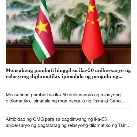
Mensaheng pambati hinggil sa ika-50 anibersaryo ng
relasyong diplomatiko, ipinadala ng pangulo ng
Tsina at Surinam sa isa’t-isa
Mensaheng pambati sa ika-50 anibersaryo ng relasyong
diplomatiko, ipinadala ng mga pangulo ng Tsina at Cabo
Verde
Aktibidad ng CMG para sa pagdiriwang ng ika-55
anibersaryo ng pagtatatag ng relasyong dilomatiko ng Tsina
at Italy, idinaos sa Rome