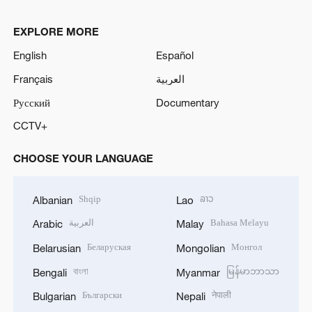
EXPLORE MORE
English
Español
Français
العربية
Русский
Documentary
CCTV+
CHOOSE YOUR LANGUAGE
Shqip
ລາວ
Albanian
Lao
العربية
Bahasa Melayu
Arabic
Malay
Беларуская
Монгол
Belarusian
Mongolian
বাংলা
မြန်မာဘာသာ
Bengali
Myanmar
Български
नेपाली
Bulgarian
Nepali