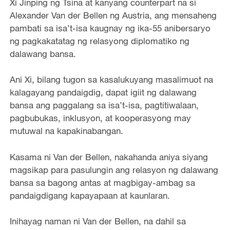
Xi Jinping ng Tsina at kanyang counterpart na si
Alexander Van der Bellen ng Austria, ang mensaheng
pambati sa isa’t-isa kaugnay ng ika-55 anibersaryo
ng pagkakatatag ng relasyong diplomatiko ng
dalawang bansa.
Ani Xi, bilang tugon sa kasalukuyang masalimuot na
kalagayang pandaigdig, dapat igiit ng dalawang
bansa ang paggalang sa isa’t-isa, pagtitiwalaan,
pagbubukas, inklusyon, at kooperasyong may
mutuwal na kapakinabangan.
Kasama ni Van der Bellen, nakahanda aniya siyang
magsikap para pasulungin ang relasyon ng dalawang
bansa sa bagong antas at magbigay-ambag sa
pandaigdigang kapayapaan at kaunlaran.
Inihayag naman ni Van der Bellen, na dahil sa