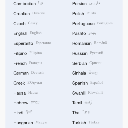
ខ្មែរ
فارسی
Cambodian
Persian
Hrvatski
Polski
Croatian
Polish
Český
Português
Czech
Portuguese
English
پښتو
English
Pashto
Esperanto
Română
Esperanto
Romanian
Filipino
Русский
Filipino
Russian
Français
Српски
French
Serbian
Deutsch
සිංහල
German
Sinhala
Ελληνικά
Español
Greek
Spanish
Hausa
Kiswahili
Hausa
Swahili
עברית
தமிழ்
Hebrew
Tamil
हिन्दी
ไทย
Hindi
Thai
Magyar
Türkçe
Hungarian
Turkish