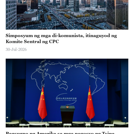
Simposyum ng mga di-komunista, itinaguyod ng
Komite Sentral ng CPC
30-Jul-2026
Pagsugpo ng Amerika sa mga negosyo ng Tsina,