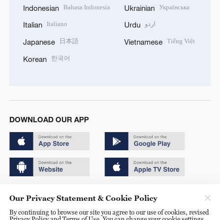
Bahasa Indonesia
Українська
Indonesian
Ukrainian
Italiano
اردو
Italian
Urdu
日本語
Tiếng Việt
Japanese
Vietnamese
한국어
Korean
DOWNLOAD OUR APP
Copyright © 2024 CGTN.
Our Privacy Statement & Cookie Policy
京ICP备20000184号
By continuing to browse our site you agree to our use of cookies, revised
Privacy Policy and Terms of Use. You can change your cookie settings