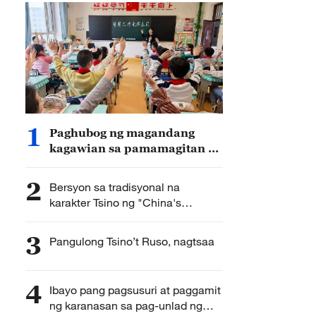
1
Paghubog ng magandang
kagawian sa pamamagitan ng
edukasyon at pagpapasulong
sa de-kalidad na saligang
2
Bersyon sa tradisyonal na
edukasyon, ipinagdiinan ni
karakter Tsino ng "China's
Xi Jinping
Governance Under Xi Jinping's
Leadership," inilabas sa Hong
3
Pangulong Tsino’t Ruso, nagtsaa
Kong
4
Ibayo pang pagsusuri at paggamit
ng karanasan sa pag-unlad ng