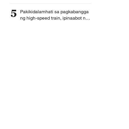
Yiwu, hiniling ni Xi Jinping
5
Pakikidalamhati sa pagkabangga
ng high-speed train, ipinaabot ni
Xi Jinping sa haring Espanyol