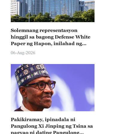
Solemnang representasyon
hinggil sa bagong Defense White
Paper ng Hapon, inilahad ng
Tsina
06-Aug-2026
Pakikiramay, ipinadala ni
Pangulong Xi Jinping ng Tsina sa
pagyao ni dating Pangulong