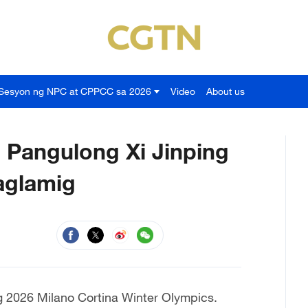
Sesyon ng NPC at CPPCC sa 2026
Video
About us
 Pangulong Xi Jinping
taglamig
g 2026 Milano Cortina Winter Olympics.