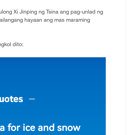
ulong Xi Jinping ng Tsina ang pag-unlad ng
g kailangang hayaan ang mas maraming
gkol dito: