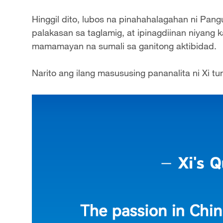
Hinggil dito, lubos na pinahahalagahan ni Pang
palakasan sa taglamig, at ipinagdiinan niyan
mamamayan na sumali sa ganitong aktibidad.
Narito ang ilang masususing pananalita ni Xi tun