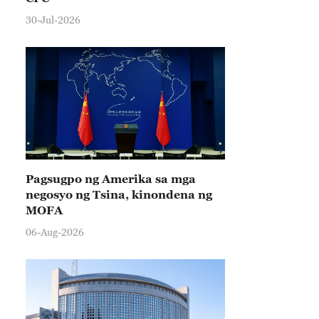
30-Jul-2026
Pagsugpo ng Amerika sa mga
negosyo ng Tsina, kinondena ng
MOFA
06-Aug-2026