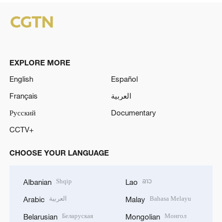
EXPLORE MORE
English
Español
Français
العربية
Русский
Documentary
CCTV+
CHOOSE YOUR LANGUAGE
Shqip
ລາວ
Albanian
Lao
العربية
Bahasa Melayu
Arabic
Malay
Беларуская
Монгол
Belarusian
Mongolian