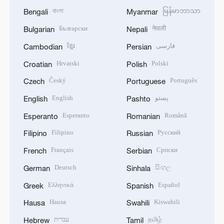
বাংলা
မြန်မာဘာသာ
Bengali
Myanmar
Български
नेपाली
Bulgarian
Nepali
ខ្មែរ
فارسی
Cambodian
Persian
Hrvatski
Polski
Croatian
Polish
Český
Português
Czech
Portuguese
English
پښتو
English
Pashto
Esperanto
Română
Esperanto
Romanian
Filipino
Русский
Filipino
Russian
Français
Српски
French
Serbian
Deutsch
සිංහල
German
Sinhala
Ελληνικά
Español
Greek
Spanish
Hausa
Kiswahili
Hausa
Swahili
עברית
தமிழ்
Hebrew
Tamil