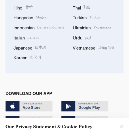
हिन्दी
ไทย
Hindi
Thai
Magyar
Türkçe
Hungarian
Turkish
Bahasa Indonesia
Українська
Indonesian
Ukrainian
Italiano
اردو
Italian
Urdu
日本語
Tiếng Việt
Japanese
Vietnamese
한국어
Korean
DOWNLOAD OUR APP
Our Privacy Statement & Cookie Policy