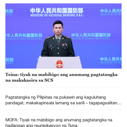
Tsina: tiyak na mabibigo ang anumang pagtatangka
na makakasira sa SCS
Pagtatangka ng Pilipinas na pukawin ang kaguluhang
pandagat, makakapinsala lamang sa sarili – tagapagsalitang
Tsino
MOFA: Tiyak na mabibigo ang anumang pagtatangka na
hadlangan ang reunipikasyon ng Tsina