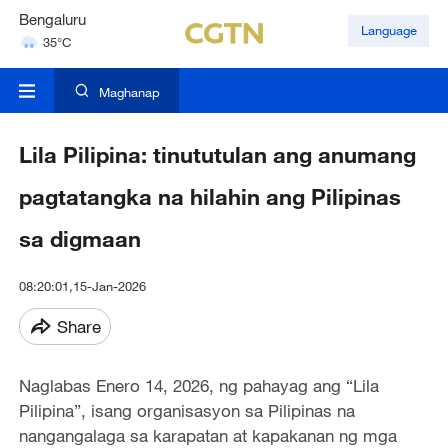
35°C
Hyderabad
Language
42°C
Maghanap
Lila Pilipina: tinututulan ang anumang
pagtatangka na hilahin ang Pilipinas
sa digmaan
08:20:01,15-Jan-2026
Share
Naglabas Enero 14, 2026, ng pahayag ang “Lila
Pilipina”, isang organisasyon sa Pilipinas na
nangangalaga sa karapatan at kapakanan ng mga