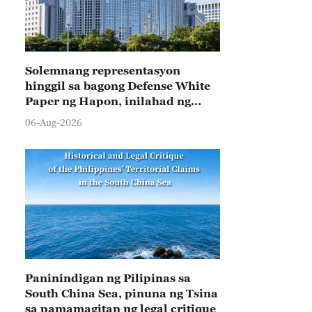
Solemnang representasyon
hinggil sa bagong Defense White
Paper ng Hapon, inilahad ng
Tsina
06-Aug-2026
Paninindigan ng Pilipinas sa
South China Sea, pinuna ng Tsina
sa pamamagitan ng legal critique