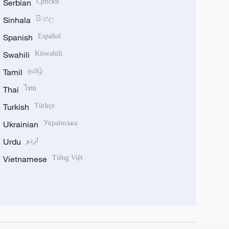
Serbian
Српски
Sinhala
සිංහල
Spanish
Español
Swahili
Kiswahili
Tamil
தமிழ்
Thai
ไทย
Turkish
Türkçe
Ukrainian
Українська
Urdu
اردو
Vietnamese
Tiếng Việt