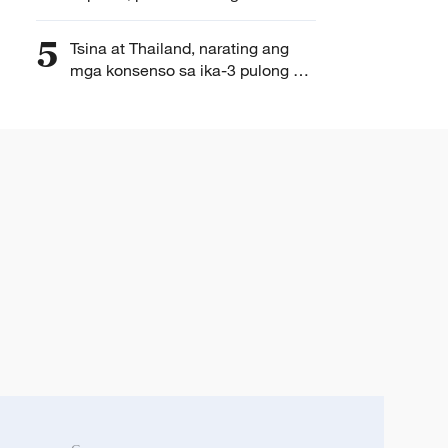
Myanmar
5
Tsina at Thailand, narating ang
mga konsenso sa ika-3 pulong ng
Mekanismo ng Konsultasyon