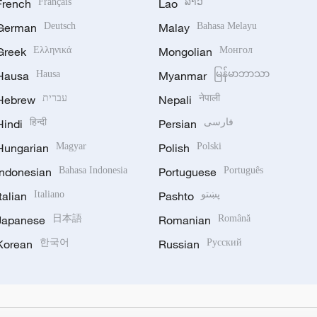
French
Français
Lao
ລາວ
German
Deutsch
Malay
Bahasa Melayu
Greek
Ελληνικά
Mongolian
Монгол
Hausa
Hausa
Myanmar
မြန်မာဘာသာ
Hebrew
עברית
Nepali
नेपाली
Hindi
हिन्दी
Persian
فارسی
Hungarian
Magyar
Polish
Polski
Indonesian
Bahasa Indonesia
Portuguese
Português
Italian
Italiano
Pashto
پښتو
Japanese
日本語
Romanian
Română
Korean
한국어
Russian
Русский