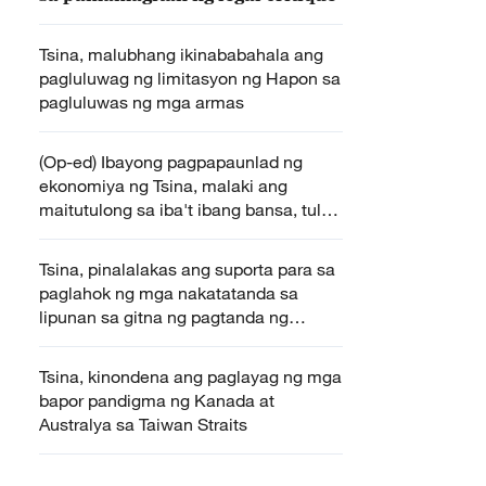
Tsina, malubhang ikinababahala ang
pagluluwag ng limitasyon ng Hapon sa
pagluluwas ng mga armas
(Op-ed) Ibayong pagpapaunlad ng
ekonomiya ng Tsina, malaki ang
maitutulong sa iba't ibang bansa, tulad
ng Pilipinas
Tsina, pinalalakas ang suporta para sa
paglahok ng mga nakatatanda sa
lipunan sa gitna ng pagtanda ng
populasyon
Tsina, kinondena ang paglayag ng mga
bapor pandigma ng Kanada at
Australya sa Taiwan Straits