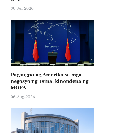
30-Jul-2026
Pagsugpo ng Amerika sa mga
negosyo ng Tsina, kinondena ng
MOFA
06-Aug-2026