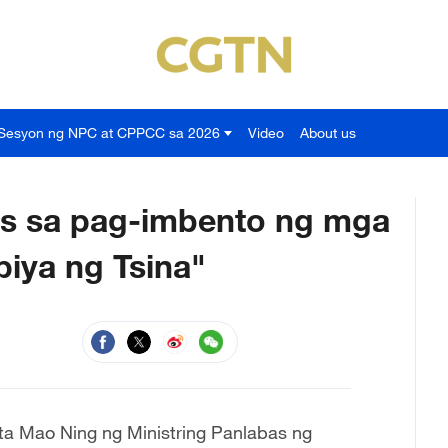
Sesyon ng NPC at CPPCC sa 2026
Video
About us
nas sa pag-imbento ng mga
iya ng Tsina"
ta Mao Ning ng Ministring Panlabas ng