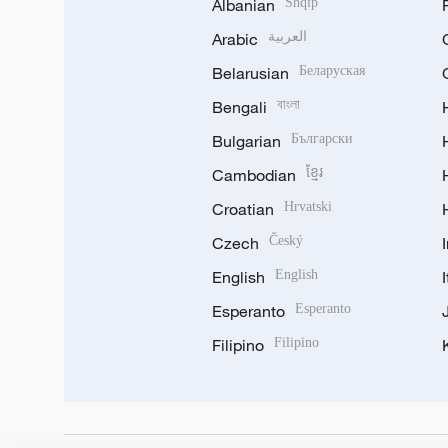
Albanian
Shqip
Arabic
العربية
Belarusian
Беларуская
Bengali
বাংলা
Bulgarian
Български
Cambodian
ខ្មែរ
Croatian
Hrvatski
Czech
Český
English
English
Esperanto
Esperanto
Filipino
Filipino