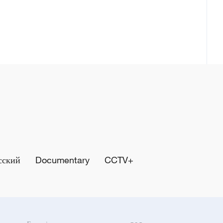
сский
Documentary
CCTV+