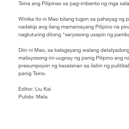
Tsina ang Pilipinas sa pag-imbento ng mga sal
Winika ito ni Mao bilang tugon sa pahayag ng 
nadakip ang ilang mamamayang Pilipino na pina
nagtuturing ditong "seryosong usapin ng pamb
Diin ni Mao, sa kalagayang walang detalyadon
malisyosong ini-uugnay ng panig Pilipino ang n
presumpsyon ng kasalanan sa ilalim ng pulitikal
panig Tsino.
Editor: Liu Kai
Pulido: Mela