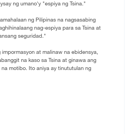
aysay ng umano'y "espiya ng Tsina."
pamahalaan ng Pilipinas na nagsasabing
ghihinalaang nag-espiya para sa Tsina at
ansang seguridad."
g impormasyon at malinaw na ebidensya,
abanggit na kaso sa Tsina at ginawa ang
 na motibo. Ito aniya ay tinututulan ng