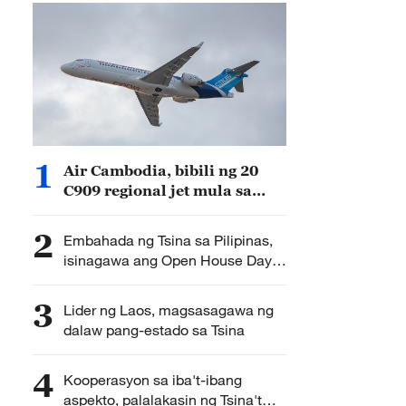
1
Air Cambodia, bibili ng 20
C909 regional jet mula sa
Tsina
2
Embahada ng Tsina sa Pilipinas,
isinagawa ang Open House Day
sa publiko
3
Lider ng Laos, magsasagawa ng
dalaw pang-estado sa Tsina
4
Kooperasyon sa iba't-ibang
aspekto, palalakasin ng Tsina't