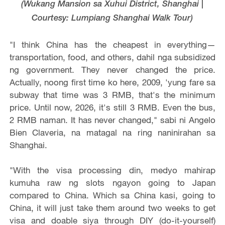
(Wukang Mansion sa Xuhui District, Shanghai |
Courtesy: Lumpiang Shanghai Walk Tour)
"I think China has the cheapest in everything—
transportation, food, and others, dahil nga subsidized
ng government. They never changed the price.
Actually, noong first time ko here, 2009, 'yung fare sa
subway that time was 3 RMB, that's the minimum
price. Until now, 2026, it's still 3 RMB. Even the bus,
2 RMB naman. It has never changed," sabi ni Angelo
Bien Claveria, na matagal na ring naninirahan sa
Shanghai.
"With the visa processing din, medyo mahirap
kumuha raw ng slots ngayon going to Japan
compared to China. Which sa China kasi, going to
China, it will just take them around two weeks to get
visa and doable siya through DIY (do-it-yourself)