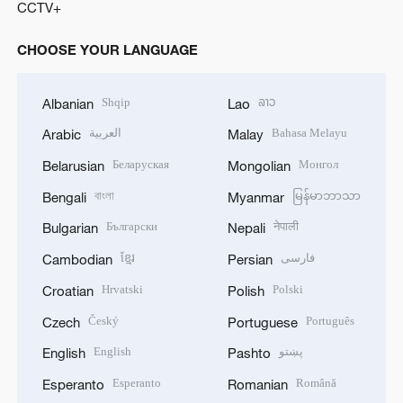
CCTV+
CHOOSE YOUR LANGUAGE
Shqip
ລາວ
Albanian
Lao
العربية
Bahasa Melayu
Arabic
Malay
Беларуская
Монгол
Belarusian
Mongolian
বাংলা
မြန်မာဘာသာ
Bengali
Myanmar
Български
नेपाली
Bulgarian
Nepali
ខ្មែរ
فارسی
Cambodian
Persian
Hrvatski
Polski
Croatian
Polish
Český
Português
Czech
Portuguese
English
پښتو
English
Pashto
Esperanto
Română
Esperanto
Romanian