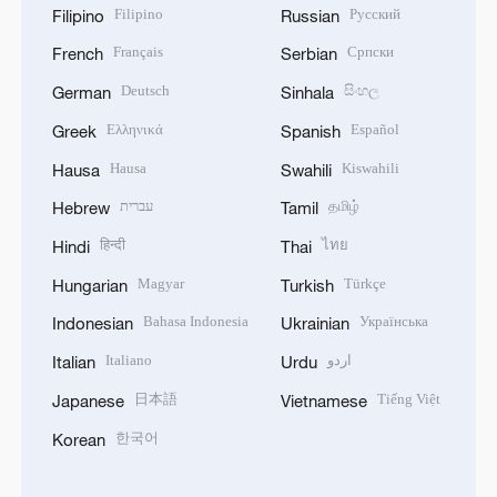
Filipino
Русский
Filipino
Russian
Français
Српски
French
Serbian
Deutsch
සිංහල
German
Sinhala
Ελληνικά
Español
Greek
Spanish
Hausa
Kiswahili
Hausa
Swahili
עברית
தமிழ்
Hebrew
Tamil
हिन्दी
ไทย
Hindi
Thai
Magyar
Türkçe
Hungarian
Turkish
Bahasa Indonesia
Українська
Indonesian
Ukrainian
Italiano
اردو
Italian
Urdu
日本語
Tiếng Việt
Japanese
Vietnamese
한국어
Korean