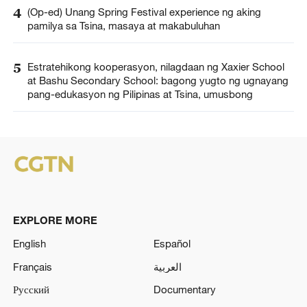
4
(Op-ed) Unang Spring Festival experience ng aking
pamilya sa Tsina, masaya at makabuluhan
5
Estratehikong kooperasyon, nilagdaan ng Xaxier School
at Bashu Secondary School: bagong yugto ng ugnayang
pang-edukasyon ng Pilipinas at Tsina, umusbong
EXPLORE MORE
English
Español
Français
العربية
Русский
Documentary