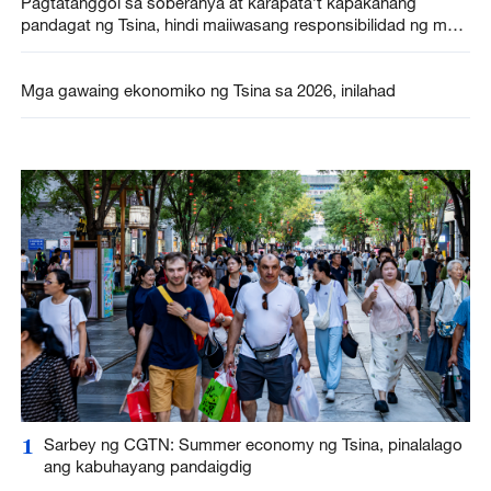
Pagtatanggol sa soberanya at karapata’t kapakanang
pandagat ng Tsina, hindi maiiwasang responsibilidad ng mga
kababayan ng magkabilang pampang
Mga gawaing ekonomiko ng Tsina sa 2026, inilahad
1
Sarbey ng CGTN: Summer economy ng Tsina, pinalalago
ang kabuhayang pandaigdig