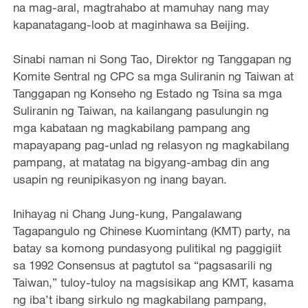
na mag-aral, magtrahabo at mamuhay nang may
kapanatagang-loob at maginhawa sa Beijing.
Sinabi naman ni Song Tao, Direktor ng Tanggapan ng
Komite Sentral ng CPC sa mga Suliranin ng Taiwan at
Tanggapan ng Konseho ng Estado ng Tsina sa mga
Suliranin ng Taiwan, na kailangang pasulungin ng
mga kabataan ng magkabilang pampang ang
mapayapang pag-unlad ng relasyon ng magkabilang
pampang, at matatag na bigyang-ambag din ang
usapin ng reunipikasyon ng inang bayan.
Inihayag ni Chang Jung-kung, Pangalawang
Tagapangulo ng Chinese Kuomintang (KMT) party, na
batay sa komong pundasyong pulitikal ng paggigiit
sa 1992 Consensus at pagtutol sa “pagsasarili ng
Taiwan,” tuloy-tuloy na magsisikap ang KMT, kasama
ng iba’t ibang sirkulo ng magkabilang pampang,