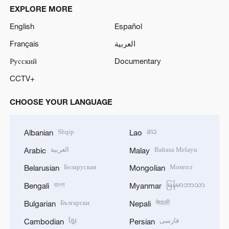
EXPLORE MORE
English
Español
Français
العربية
Русский
Documentary
CCTV+
CHOOSE YOUR LANGUAGE
Shqip
ລາວ
Albanian
Lao
العربية
Bahasa Melayu
Arabic
Malay
Беларуская
Монгол
Belarusian
Mongolian
বাংলা
မြန်မာဘာသာ
Bengali
Myanmar
Български
नेपाली
Bulgarian
Nepali
ខ្មែរ
فارسی
Cambodian
Persian