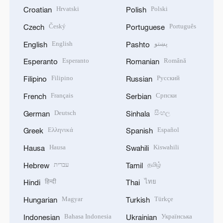
Hrvatski
Polski
Croatian
Polish
Český
Português
Czech
Portuguese
English
پښتو
English
Pashto
Esperanto
Română
Esperanto
Romanian
Filipino
Русский
Filipino
Russian
Français
Српски
French
Serbian
Deutsch
සිංහල
German
Sinhala
Ελληνικά
Español
Greek
Spanish
Hausa
Kiswahili
Hausa
Swahili
עברית
தமிழ்
Hebrew
Tamil
हिन्दी
ไทย
Hindi
Thai
Magyar
Türkçe
Hungarian
Turkish
Bahasa Indonesia
Українська
Indonesian
Ukrainian