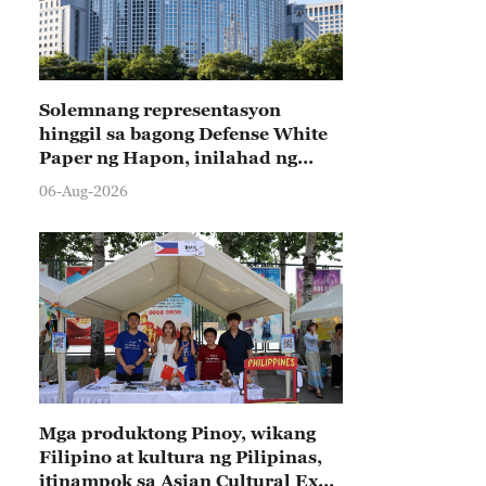
Solemnang representasyon
hinggil sa bagong Defense White
Paper ng Hapon, inilahad ng
Tsina
06-Aug-2026
Mga produktong Pinoy, wikang
Filipino at kultura ng Pilipinas,
itinampok sa Asian Cultural Expo