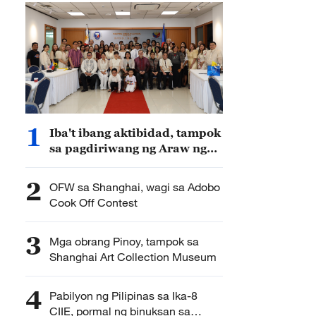
1
Iba't ibang aktibidad, tampok
sa pagdiriwang ng Araw ng
Kalayaan ng Pilipinas sa
Shanghai
2
OFW sa Shanghai, wagi sa Adobo
Cook Off Contest
3
Mga obrang Pinoy, tampok sa
Shanghai Art Collection Museum
4
Pabilyon ng Pilipinas sa Ika-8
CIIE, pormal ng binuksan sa