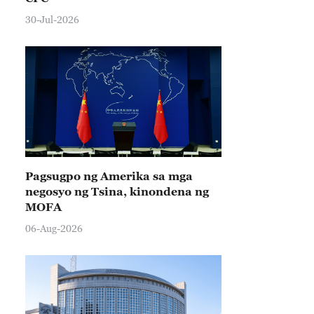
30-Jul-2026
Pagsugpo ng Amerika sa mga
negosyo ng Tsina, kinondena ng
MOFA
06-Aug-2026