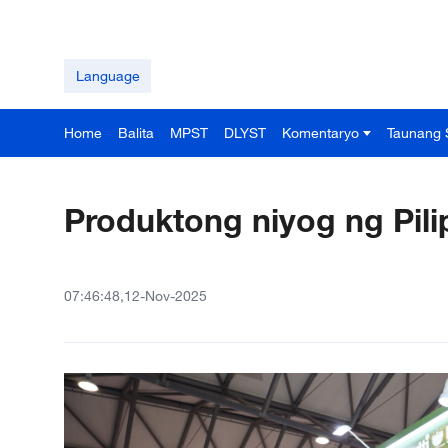
Language
Home
Balita
MPST
DLYST
Komentaryo
Taunang 
Produktong niyog ng Pil
07:46:48,12-Nov-2025