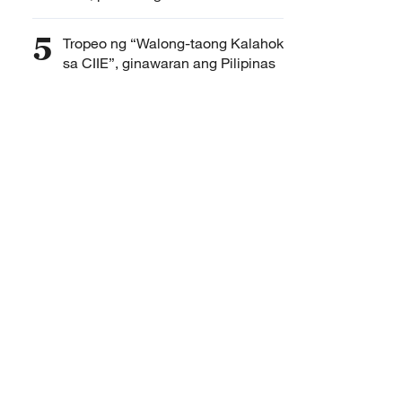
publiko
5
Tropeo ng “Walong-taong Kalahok
sa CIIE”, ginawaran ang Pilipinas