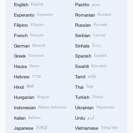
English
پښتو
English
Pashto
Esperanto
Română
Esperanto
Romanian
Filipino
Русский
Filipino
Russian
Français
Српски
French
Serbian
Deutsch
සිංහල
German
Sinhala
Ελληνικά
Español
Greek
Spanish
Hausa
Kiswahili
Hausa
Swahili
עברית
தமிழ்
Hebrew
Tamil
हिन्दी
ไทย
Hindi
Thai
Magyar
Türkçe
Hungarian
Turkish
Bahasa Indonesia
Українська
Indonesian
Ukrainian
Italiano
اردو
Italian
Urdu
日本語
Tiếng Việt
Japanese
Vietnamese