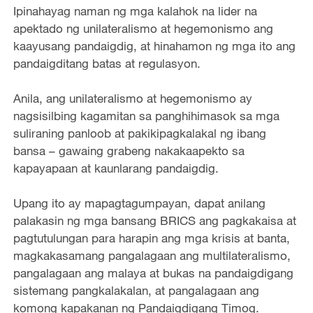
Ipinahayag naman ng mga kalahok na lider na
apektado ng unilateralismo at hegemonismo ang
kaayusang pandaigdig, at hinahamon ng mga ito ang
pandaigditang batas at regulasyon.
Anila, ang unilateralismo at hegemonismo ay
nagsisilbing kagamitan sa panghihimasok sa mga
suliraning panloob at pakikipagkalakal ng ibang
bansa – gawaing grabeng nakakaapekto sa
kapayapaan at kaunlarang pandaigdig.
Upang ito ay mapagtagumpayan, dapat anilang
palakasin ng mga bansang BRICS ang pagkakaisa at
pagtutulungan para harapin ang mga krisis at banta,
magkakasamang pangalagaan ang multilateralismo,
pangalagaan ang malaya at bukas na pandaigdigang
sistemang pangkalakalan, at pangalagaan ang
komong kapakanan ng Pandaigdigang Timog.