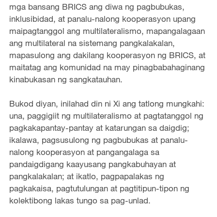
mga bansang BRICS ang diwa ng pagbubukas,
inklusibidad, at panalu-nalong kooperasyon upang
maipagtanggol ang multilateralismo, mapangalagaan
ang multilateral na sistemang pangkalakalan,
mapasulong ang dakilang kooperasyon ng BRICS, at
maitatag ang komunidad na may pinagbabahaginang
kinabukasan ng sangkatauhan.
Bukod diyan, inilahad din ni Xi ang tatlong mungkahi:
una, paggigiit ng multilateralismo at pagtatanggol ng
pagkakapantay-pantay at katarungan sa daigdig;
ikalawa, pagsusulong ng pagbubukas at panalu-
nalong kooperasyon at pangangalaga sa
pandaigdigang kaayusang pangkabuhayan at
pangkalakalan; at ikatlo, pagpapalakas ng
pagkakaisa, pagtutulungan at pagtitipun-tipon ng
kolektibong lakas tungo sa pag-unlad.