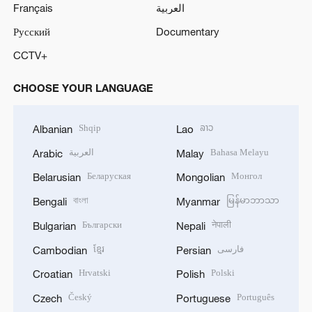
Français
العربية
Русский
Documentary
CCTV+
CHOOSE YOUR LANGUAGE
Shqip
ລາວ
Albanian
Lao
العربية
Bahasa Melayu
Arabic
Malay
Беларуская
Монгол
Belarusian
Mongolian
বাংলা
မြန်မာဘာသာ
Bengali
Myanmar
Български
नेपाली
Bulgarian
Nepali
ខ្មែរ
فارسی
Cambodian
Persian
Hrvatski
Polski
Croatian
Polish
Český
Português
Czech
Portuguese