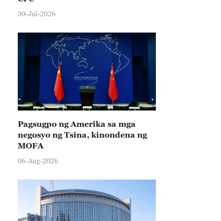
30-Jul-2026
Pagsugpo ng Amerika sa mga
negosyo ng Tsina, kinondena ng
MOFA
06-Aug-2026