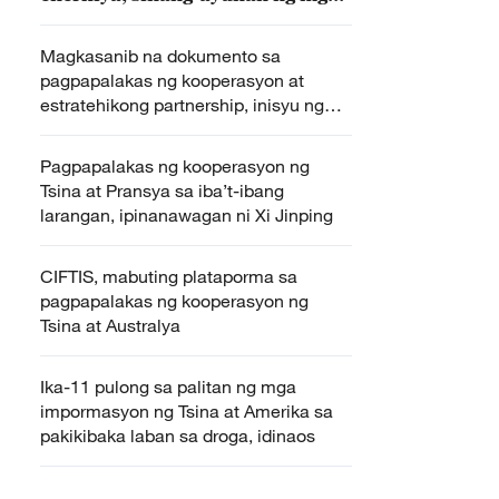
lider ng Tsina at Amerika
Magkasanib na dokumento sa
pagpapalakas ng kooperasyon at
estratehikong partnership, inisyu ng
Tsina at Switzerland
Pagpapalakas ng kooperasyon ng
Tsina at Pransya sa iba’t-ibang
larangan, ipinanawagan ni Xi Jinping
CIFTIS, mabuting plataporma sa
pagpapalakas ng kooperasyon ng
Tsina at Australya
Ika-11 pulong sa palitan ng mga
impormasyon ng Tsina at Amerika sa
pakikibaka laban sa droga, idinaos