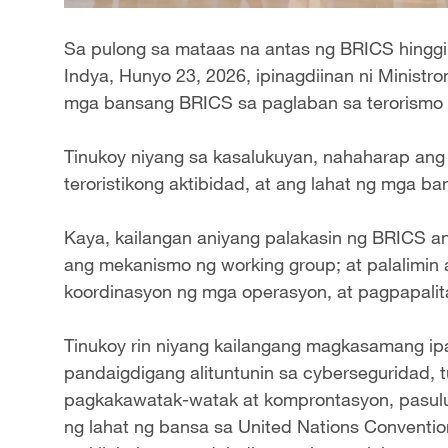
Sa pulong sa mataas na antas ng BRICS hingg
Indya, Hunyo 23, 2026, ipinagdiinan ni Ministr
mga bansang BRICS sa paglaban sa terorismo 
Tinukoy niyang sa kasalukuyan, nahaharap an
teroristikong aktibidad, at ang lahat ng mga b
Kaya, kailangan aniyang palakasin ng BRICS an
ang mekanismo ng working group; at palalimin 
koordinasyon ng mga operasyon, at pagpapalit
Tinukoy rin niyang kailangang magkasamang 
pandaigdigang alituntunin sa cyberseguridad, 
pagkakawatak-watak at komprontasyon, pasulu
ng lahat ng bansa sa United Nations Conventio