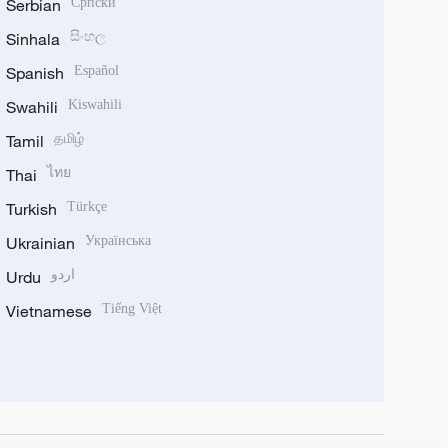
Serbian
Српски
Sinhala
සිංහල
Spanish
Español
Swahili
Kiswahili
Tamil
தமிழ்
Thai
ไทย
Turkish
Türkçe
Ukrainian
Українська
Urdu
اردو
Vietnamese
Tiếng Việt