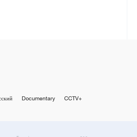
сский
Documentary
CCTV+