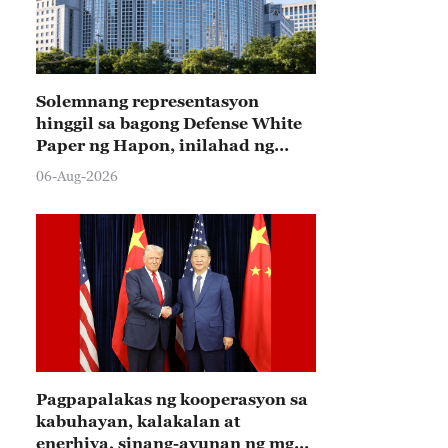
Solemnang representasyon
hinggil sa bagong Defense White
Paper ng Hapon, inilahad ng
Tsina
06-Aug-2026
Pagpapalakas ng kooperasyon sa
kabuhayan, kalakalan at
enerhiya, sinang-ayunan ng mga