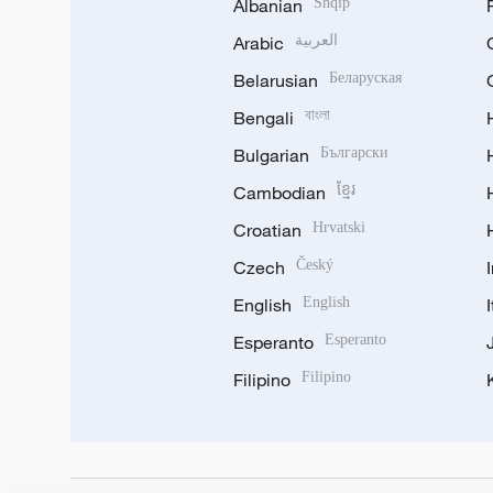
Albanian
Shqip
Arabic
العربية
Belarusian
Беларуская
Bengali
বাংলা
Bulgarian
Български
Cambodian
ខ្មែរ
Croatian
Hrvatski
Czech
Český
English
English
Esperanto
Esperanto
Filipino
Filipino