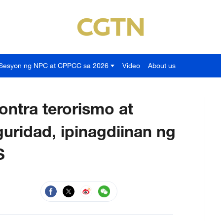
Sesyon ng NPC at CPPCC sa 2026
Video
About us
ntra terorismo at
uridad, ipinagdiinan ng
S