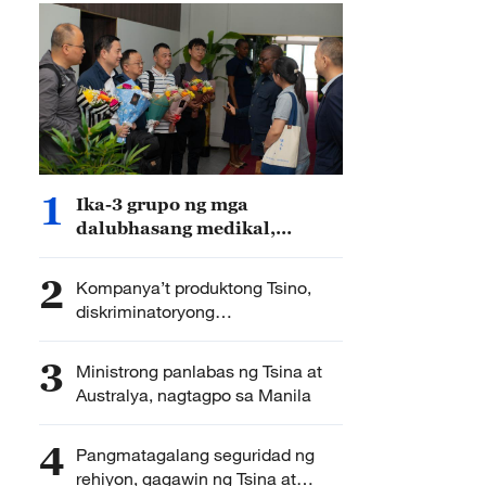
1
Ika-3 grupo ng mga
dalubhasang medikal,
ipinadala ng Tsina sa DRC
para harapin ang epidemiya
2
Kompanya’t produktong Tsino,
ng Ebola
diskriminatoryong
pinakikitunguhan at sinisikil ng
"Covered List" ng FCC
3
Ministrong panlabas ng Tsina at
Australya, nagtagpo sa Manila
4
Pangmatagalang seguridad ng
rehiyon, gagawin ng Tsina at