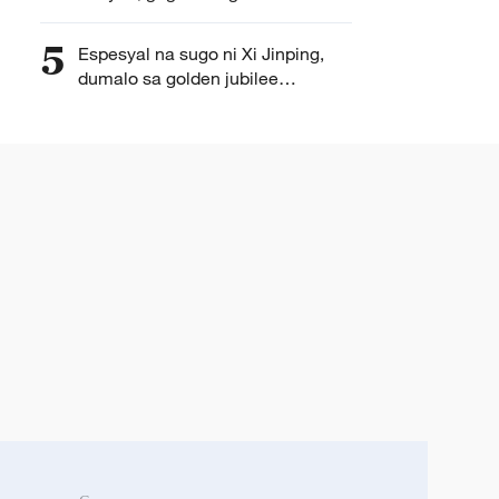
Saudi Arabia
5
Espesyal na sugo ni Xi Jinping,
dumalo sa golden jubilee
celebrations ng Seychelles