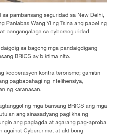
il sa pambansang seguridad sa New Delhi,
ong Panlabas Wang Yi ng Tsina ang papel ng
at pangangalaga sa cyberseguridad.
g daigdig sa bagong mga pandaigdigang
ansang BRICS ay biktima nito.
g kooperasyon kontra terorismo; gamitin
ang pagbabahagi ng intelihensiya,
an ng karanasan.
ipagtanggol ng mga bansang BRICS ang mga
tutulan ang sinasadyang paglikha ng
ngin ang paglagda at agarang pag-aproba
n against Cybercrime, at aktibong