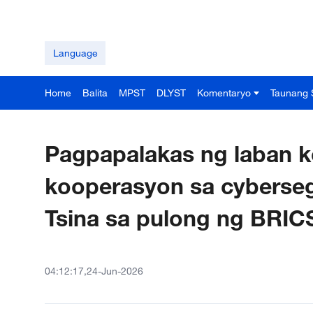
Language
Home
Balita
MPST
DLYST
Komentaryo
Taunang 
Pagpapalakas ng laban ko
kooperasyon sa cyberseg
Tsina sa pulong ng BRIC
04:12:17,24-Jun-2026