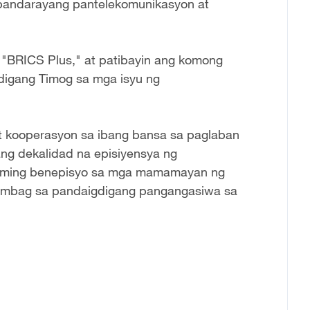
 pandarayang pantelekomunikasyon at
 "BRICS Plus," at patibayin ang komong
digang Timog sa mga isyu ng
at kooperasyon sa ibang bansa sa paglaban
ang dekalidad na episiyensya ng
raming benepisyo sa mga mamamayan ng
-ambag sa pandaigdigang pangangasiwa sa