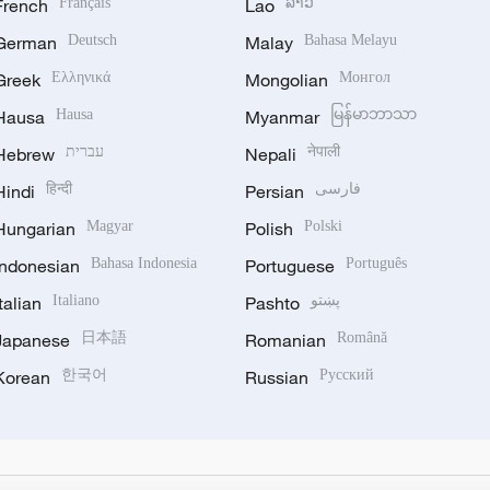
French
Français
Lao
ລາວ
German
Deutsch
Malay
Bahasa Melayu
Greek
Ελληνικά
Mongolian
Монгол
Hausa
Hausa
Myanmar
မြန်မာဘာသာ
Hebrew
עברית
Nepali
नेपाली
Hindi
हिन्दी
Persian
فارسی
Hungarian
Magyar
Polish
Polski
Indonesian
Bahasa Indonesia
Portuguese
Português
Italian
Italiano
Pashto
پښتو
Japanese
日本語
Romanian
Română
Korean
한국어
Russian
Русский