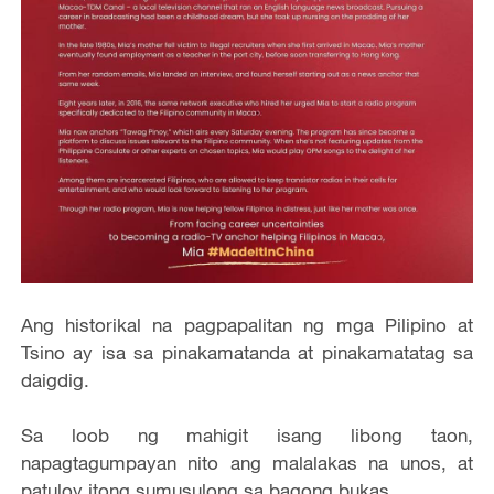
Ang historikal na pagpapalitan ng mga Pilipino at
Tsino ay isa sa pinakamatanda at pinakamatatag sa
daigdig.
Sa loob ng mahigit isang libong taon,
napagtagumpayan nito ang malalakas na unos, at
patuloy itong sumusulong sa bagong bukas.