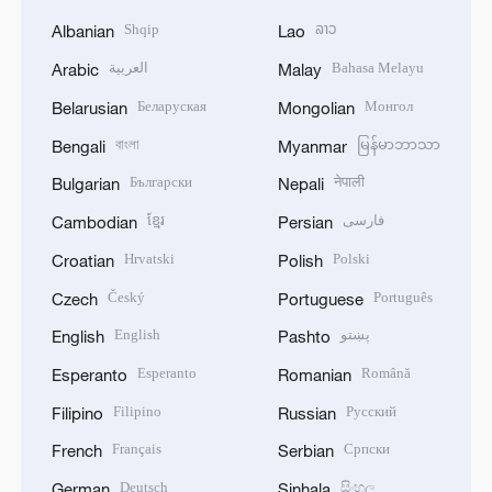
Shqip
ລາວ
Albanian
Lao
العربية
Bahasa Melayu
Arabic
Malay
Беларуская
Монгол
Belarusian
Mongolian
বাংলা
မြန်မာဘာသာ
Bengali
Myanmar
Български
नेपाली
Bulgarian
Nepali
ខ្មែរ
فارسی
Cambodian
Persian
Hrvatski
Polski
Croatian
Polish
Český
Português
Czech
Portuguese
English
پښتو
English
Pashto
Esperanto
Română
Esperanto
Romanian
Filipino
Русский
Filipino
Russian
Français
Српски
French
Serbian
Deutsch
සිංහල
German
Sinhala