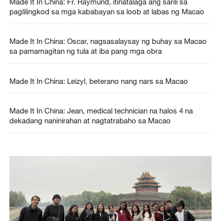
Made It In China: Fr. Raymund, itinatalaga ang sarili sa
paglilingkod sa mga kababayan sa loob at labas ng Macao
Made It In China: Oscar, nagsasalaysay ng buhay sa Macao
sa pamamagitan ng tula at iba pang mga obra
Made It In China: Leizyl, beterano nang nars sa Macao
Made It In China: Jean, medical technician na halos 4 na
dekadang naninirahan at nagtatrabaho sa Macao