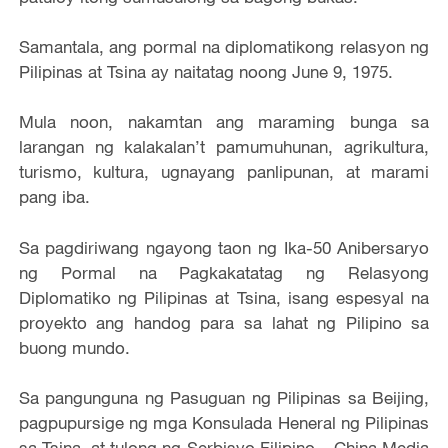
Samantala, ang pormal na diplomatikong relasyon ng
Pilipinas at Tsina ay naitatag noong June 9, 1975.
Mula noon, nakamtan ang maraming bunga sa
larangan ng kalakalan’t pamumuhunan, agrikultura,
turismo, kultura, ugnayang panlipunan, at marami
pang iba.
Sa pagdiriwang ngayong taon ng Ika-50 Anibersaryo
ng Pormal na Pagkakatatag ng Relasyong
Diplomatiko ng Pilipinas at Tsina, isang espesyal na
proyekto ang handog para sa lahat ng Pilipino sa
buong mundo.
Sa pangunguna ng Pasuguan ng Pilipinas sa Beijing,
pagpupursige ng mga Konsulada Heneral ng Pilipinas
sa Tsina, at tulong ng Serbisyo Filipino – China Media