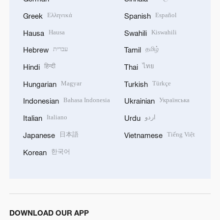
Ελληνικά
Español
Greek
Spanish
Hausa
Kiswahili
Hausa
Swahili
עברית
தமிழ்
Hebrew
Tamil
हिन्दी
ไทย
Hindi
Thai
Magyar
Türkçe
Hungarian
Turkish
Bahasa Indonesia
Українська
Indonesian
Ukrainian
Italiano
اردو
Italian
Urdu
日本語
Tiếng Việt
Japanese
Vietnamese
한국어
Korean
DOWNLOAD OUR APP