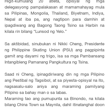
Higit-kumulang 20 atleta, opisyal ng mga
delegasyong pampalakasan at mamamahayag mula
sa Pilipinas, Mongolia, Thailand, Biyetnam, Indiya,
Nepal at iba pa, ang nagtipon para damhin at
ipagdiwang ang Bagong Taong Tsino sa Harbin na
kilala rin bilang “Lunsod ng Yelo.”
Sa aktibidad, sinubukan ni Nikki Cheng, Presidente
ng Philippine Skating Union (PSU) ang pagpipinta
gamit ang dayami ng trigo, isa sa mga Pambansang
Intangibleng Pamanang Pangkultura ng Tsina.
Saad ni Cheng, ipinagdiriwang din ng mga Pilipino
ang Pestibal ng Tagsibol, at sa piyesta-opisyal na ito,
nagsasalu-salo aniya ang maraming pamilyang
Pilipino sa bahay man o sa labas.
Maraming tao ang pumupunta sa Binondo, na kilala
bilang China Town sa Maynila, dahil itinatanghal doon