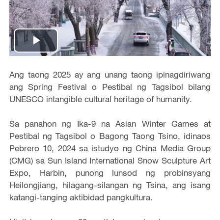
Play
Video
Ang taong 2025 ay ang unang taong ipinagdiriwang
ang Spring Festival o Pestibal ng Tagsibol bilang
UNESCO intangible cultural heritage of humanity.
Sa panahon ng Ika-9 na Asian Winter Games at
Pestibal ng Tagsibol o Bagong Taong Tsino, idinaos
Pebrero 10, 2024 sa istudyo ng China Media Group
(CMG) sa Sun Island International Snow Sculpture Art
Expo, Harbin, punong lunsod ng probinsyang
Heilongjiang, hilagang-silangan ng Tsina, ang isang
katangi-tanging aktibidad pangkultura.