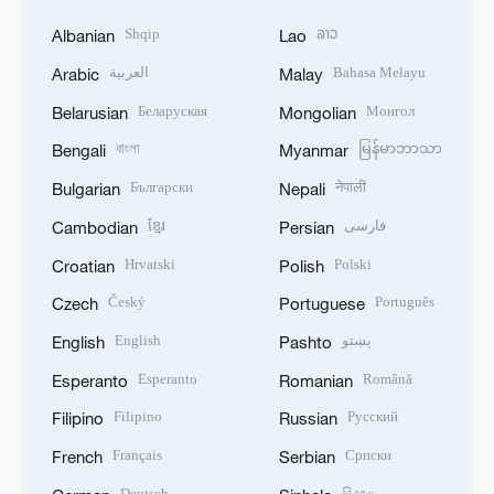
Shqip
ລາວ
Albanian
Lao
العربية
Bahasa Melayu
Arabic
Malay
Беларуская
Монгол
Belarusian
Mongolian
বাংলা
မြန်မာဘာသာ
Bengali
Myanmar
Български
नेपाली
Bulgarian
Nepali
ខ្មែរ
فارسی
Cambodian
Persian
Hrvatski
Polski
Croatian
Polish
Český
Português
Czech
Portuguese
English
پښتو
English
Pashto
Esperanto
Română
Esperanto
Romanian
Filipino
Русский
Filipino
Russian
Français
Српски
French
Serbian
Deutsch
සිංහල