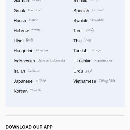
German
Sinhala
Ελληνικά
Español
Greek
Spanish
Hausa
Kiswahili
Hausa
Swahili
עברית
தமிழ்
Hebrew
Tamil
हिन्दी
ไทย
Hindi
Thai
Magyar
Türkçe
Hungarian
Turkish
Bahasa Indonesia
Українська
Indonesian
Ukrainian
Italiano
اردو
Italian
Urdu
日本語
Tiếng Việt
Japanese
Vietnamese
한국어
Korean
DOWNLOAD OUR APP