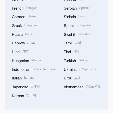
Français
Српски
French
Serbian
Deutsch
සිංහල
German
Sinhala
Ελληνικά
Español
Greek
Spanish
Hausa
Kiswahili
Hausa
Swahili
עברית
தமிழ்
Hebrew
Tamil
हिन्दी
ไทย
Hindi
Thai
Magyar
Türkçe
Hungarian
Turkish
Bahasa Indonesia
Українська
Indonesian
Ukrainian
Italiano
اردو
Italian
Urdu
日本語
Tiếng Việt
Japanese
Vietnamese
한국어
Korean