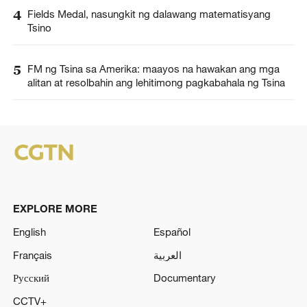
4
Fields Medal, nasungkit ng dalawang matematisyang
Tsino
5
FM ng Tsina sa Amerika: maayos na hawakan ang mga
alitan at resolbahin ang lehitimong pagkabahala ng Tsina
EXPLORE MORE
English
Español
Français
العربية
Русский
Documentary
CCTV+