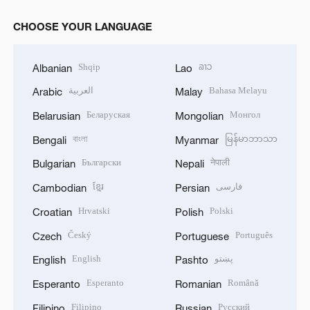
CHOOSE YOUR LANGUAGE
Shqip
ລາວ
Albanian
Lao
العربية
Bahasa Melayu
Arabic
Malay
Беларуская
Монгол
Belarusian
Mongolian
বাংলা
မြန်မာဘာသာ
Bengali
Myanmar
Български
नेपाली
Bulgarian
Nepali
ខ្មែរ
فارسی
Cambodian
Persian
Hrvatski
Polski
Croatian
Polish
Český
Português
Czech
Portuguese
English
پښتو
English
Pashto
Esperanto
Română
Esperanto
Romanian
Filipino
Русский
Filipino
Russian