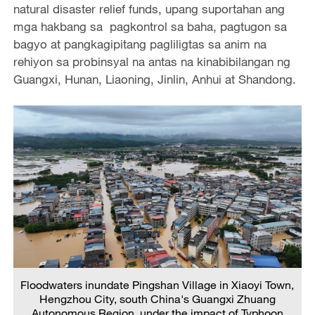
natural disaster relief funds, upang suportahan ang
mga hakbang sa pagkontrol sa baha, pagtugon sa
bagyo at pangkagipitang pagliligtas sa anim na
rehiyon sa probinsyal na antas na kinabibilangan ng
Guangxi, Hunan, Liaoning, Jinlin, Anhui at Shandong.
Floodwaters inundate Pingshan Village in Xiaoyi Town,
Hengzhou City, south China's Guangxi Zhuang
Autonomous Region, under the impact of Typhoon