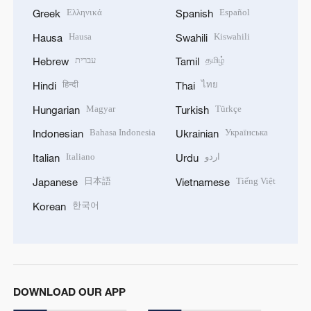
Ελληνικά
Español
Greek
Spanish
Hausa
Kiswahili
Hausa
Swahili
עברית
தமிழ்
Hebrew
Tamil
हिन्दी
ไทย
Hindi
Thai
Magyar
Türkçe
Hungarian
Turkish
Bahasa Indonesia
Українська
Indonesian
Ukrainian
Italiano
اردو
Italian
Urdu
日本語
Tiếng Việt
Japanese
Vietnamese
한국어
Korean
DOWNLOAD OUR APP