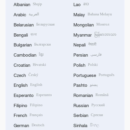
Shqip
ລາວ
Albanian
Lao
العربية
Bahasa Melayu
Arabic
Malay
Беларуская
Монгол
Belarusian
Mongolian
বাংলা
မြန်မာဘာသာ
Bengali
Myanmar
Български
नेपाली
Bulgarian
Nepali
ខ្មែរ
فارسی
Cambodian
Persian
Hrvatski
Polski
Croatian
Polish
Český
Português
Czech
Portuguese
English
پښتو
English
Pashto
Esperanto
Română
Esperanto
Romanian
Filipino
Русский
Filipino
Russian
Français
Српски
French
Serbian
Deutsch
සිංහල
German
Sinhala