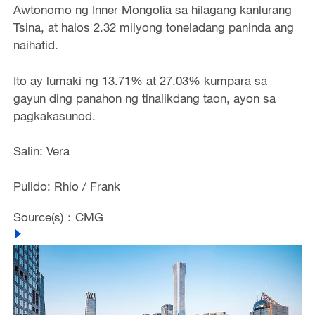
Awtonomo ng Inner Mongolia sa hilagang kanlurang
Tsina, at halos 2.32 milyong toneladang paninda ang
naihatid.
Ito ay lumaki ng 13.71% at 27.03% kumpara sa
gayun ding panahon ng tinalikdang taon, ayon sa
pagkakasunod.
Salin: Vera
Pulido: Rhio / Frank
Source(s)：CMG