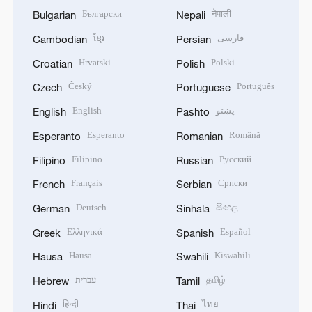
Български
नेपाली
Bulgarian
Nepali
ខ្មែរ
فارسی
Cambodian
Persian
Hrvatski
Polski
Croatian
Polish
Český
Português
Czech
Portuguese
English
پښتو
English
Pashto
Esperanto
Română
Esperanto
Romanian
Filipino
Русский
Filipino
Russian
Français
Српски
French
Serbian
Deutsch
සිංහල
German
Sinhala
Ελληνικά
Español
Greek
Spanish
Hausa
Kiswahili
Hausa
Swahili
עברית
தமிழ்
Hebrew
Tamil
हिन्दी
ไทย
Hindi
Thai