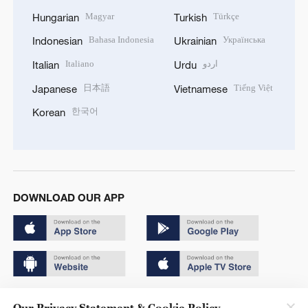
Magyar
Türkçe
Hungarian
Turkish
Bahasa Indonesia
Українська
Indonesian
Ukrainian
Italiano
اردو
Italian
Urdu
日本語
Tiếng Việt
Japanese
Vietnamese
한국어
Korean
DOWNLOAD OUR APP
Copyright © 2024 CGTN.
Our Privacy Statement & Cookie Policy