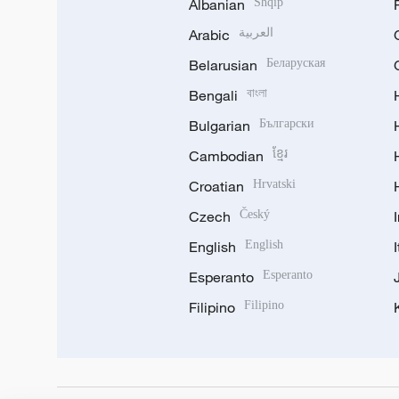
Albanian
Shqip
Arabic
العربية
Belarusian
Беларуская
Bengali
বাংলা
Bulgarian
Български
Cambodian
ខ្មែរ
Croatian
Hrvatski
Czech
Český
English
English
Esperanto
Esperanto
Filipino
Filipino