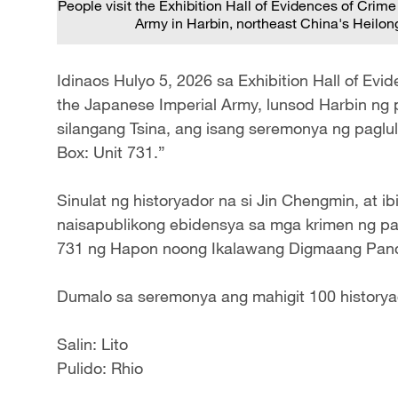
People visit the Exhibition Hall of Evidences of Cri
Army in Harbin, northeast China's Heilon
Idinaos Hulyo 5, 2026 sa Exhibition Hall of Ev
the Japanese Imperial Army, lunsod Harbin ng 
silangang Tsina, ang isang seremonya ng pagl
Box: Unit 731.”
Sinulat ng historyador na si Jin Chengmin, at i
naisapublikong ebidensya sa mga krimen ng pag
731 ng Hapon noong Ikalawang Digmaang Pand
Dumalo sa seremonya ang mahigit 100 historyad
Salin: Lito
Pulido: Rhio