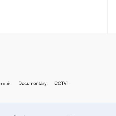
сский
Documentary
CCTV+