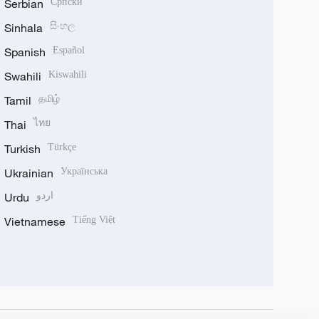
Serbian
Српски
Sinhala
සිංහල
Spanish
Español
Swahili
Kiswahili
Tamil
தமிழ்
Thai
ไทย
Turkish
Türkçe
Ukrainian
Українська
Urdu
اردو
Vietnamese
Tiếng Việt