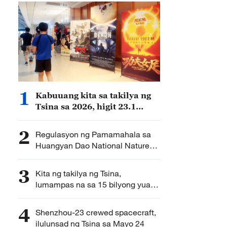
1
Kabuuang kita sa takilya ng
Tsina sa 2026, higit 23.1
bilyong yuan RMB
2
Regulasyon ng Pamamahala sa
Huangyan Dao National Nature
Reserve, inilabas ng Tsina
3
Kita ng takilya ng Tsina,
lumampas na sa 15 bilyong yuan
RMB sa 2026
4
Shenzhou-23 crewed spacecraft,
ilulunsad ng Tsina sa Mayo 24