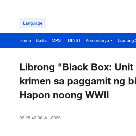
Language
Home
Balita
MPST
DLYST
Komentaryo
Taunang 
Librong "Black Box: Uni
krimen sa paggamit ng bi
Hapon noong WWII
06:25:43,06-Jul-2026