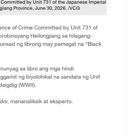
me Committed by Unit 731 of the Japanese Imperial
gjiang Province, June 30, 2026. /VCG
idence of Crime Committed by Unit 731 of
probinsyang Heilongjiang sa hilagang-
ulunsad ng librong may pamagat na “Black
binunyag sa libro ang mga hindi
gamit ng biyolohikal na sandata ng Unit
aigdig (WWII).
or, mananaliksik at eksperto.