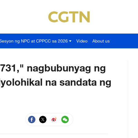
Sesyon ng NPC at CPPCC sa 2026
Video
About us
t 731," nagbubunyag ng
yolohikal na sandata ng