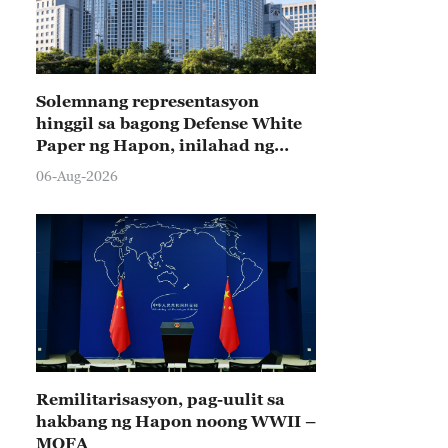
Solemnang representasyon
hinggil sa bagong Defense White
Paper ng Hapon, inilahad ng
Tsina
06-Aug-2026
Remilitarisasyon, pag-uulit sa
hakbang ng Hapon noong WWII –
MOFA