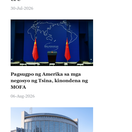
30-Jul-2026
Pagsugpo ng Amerika sa mga
negosyo ng Tsina, kinondena ng
MOFA
06-Aug-2026