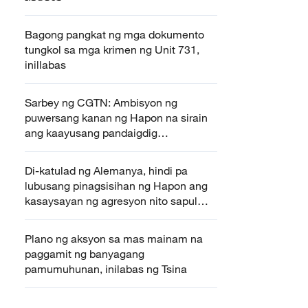
Bagong pangkat ng mga dokumento
tungkol sa mga krimen ng Unit 731,
inillabas
Sarbey ng CGTN: Ambisyon ng
puwersang kanan ng Hapon na sirain
ang kaayusang pandaigdig
pagkatapos ng WWII sa pamamagitan
ng isyu ng Taiwan, kinondena ng
Di-katulad ng Alemanya, hindi pa
daigdig
lubusang pinagsisihan ng Hapon ang
kasaysayan ng agresyon nito sapul
noong WWII — Wang Yi
Plano ng aksyon sa mas mainam na
paggamit ng banyagang
pamumuhunan, inilabas ng Tsina