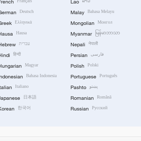
French
Français
Lao
ລາວ
German
Deutsch
Malay
Bahasa Melayu
Greek
Ελληνικά
Mongolian
Монгол
Hausa
Hausa
Myanmar
မြန်မာဘာသာ
Hebrew
עברית
Nepali
नेपाली
Hindi
हिन्दी
Persian
فارسی
Hungarian
Magyar
Polish
Polski
Indonesian
Bahasa Indonesia
Portuguese
Português
Italian
Italiano
Pashto
پښتو
Japanese
日本語
Romanian
Română
Korean
한국어
Russian
Русский