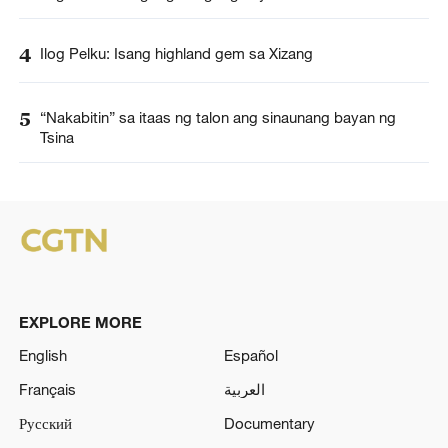
4
Ilog Pelku: Isang highland gem sa Xizang
5
“Nakabitin” sa itaas ng talon ang sinaunang bayan ng
Tsina
EXPLORE MORE
English
Español
Français
العربية
Русский
Documentary