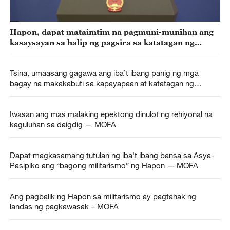
Hapon, dapat mataimtim na pagmuni-munihan ang
kasaysayan sa halip ng pagsira sa katatagan ng
rehiyon
Tsina, umaasang gagawa ang iba’t ibang panig ng mga
bagay na makakabuti sa kapayapaan at katatagan ng
Gitnang Silangan —— MOFA
Iwasan ang mas malaking epektong dinulot ng rehiyonal na
kaguluhan sa daigdig — MOFA
Dapat magkasamang tutulan ng iba't ibang bansa sa Asya-
Pasipiko ang “bagong militarismo” ng Hapon — MOFA
Ang pagbalik ng Hapon sa militarismo ay pagtahak ng
landas ng pagkawasak – MOFA