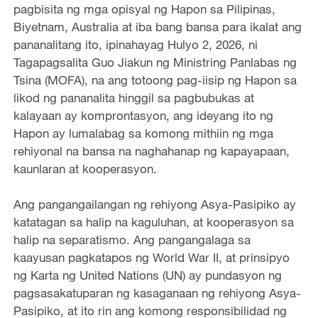
pagbisita ng mga opisyal ng Hapon sa Pilipinas,
Biyetnam, Australia at iba bang bansa para ikalat ang
pananalitang ito, ipinahayag Hulyo 2, 2026, ni
Tagapagsalita Guo Jiakun ng Ministring Panlabas ng
Tsina (MOFA), na ang totoong pag-iisip ng Hapon sa
likod ng pananalita hinggil sa pagbubukas at
kalayaan ay komprontasyon, ang ideyang ito ng
Hapon ay lumalabag sa komong mithiin ng mga
rehiyonal na bansa na naghahanap ng kapayapaan,
kaunlaran at kooperasyon.
Ang pangangailangan ng rehiyong Asya-Pasipiko ay
katatagan sa halip na kaguluhan, at kooperasyon sa
halip na separatismo. Ang pangangalaga sa
kaayusan pagkatapos ng World War II, at prinsipyo
ng Karta ng United Nations (UN) ay pundasyon ng
pagsasakatuparan ng kasaganaan ng rehiyong Asya-
Pasipiko, at ito rin ang komong responsibilidad ng