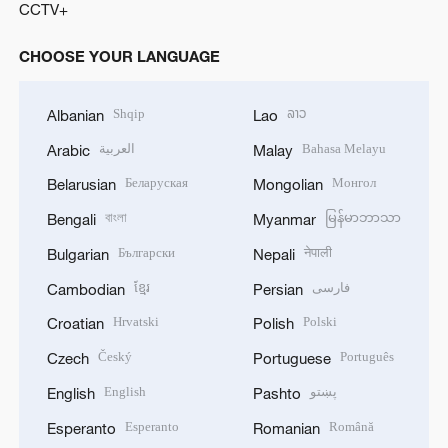
CCTV+
CHOOSE YOUR LANGUAGE
Shqip
ລາວ
Albanian
Lao
العربية
Bahasa Melayu
Arabic
Malay
Беларуская
Монгол
Belarusian
Mongolian
বাংলা
မြန်မာဘာသာ
Bengali
Myanmar
Български
नेपाली
Bulgarian
Nepali
ខ្មែរ
فارسی
Cambodian
Persian
Hrvatski
Polski
Croatian
Polish
Český
Português
Czech
Portuguese
English
پښتو
English
Pashto
Esperanto
Română
Esperanto
Romanian