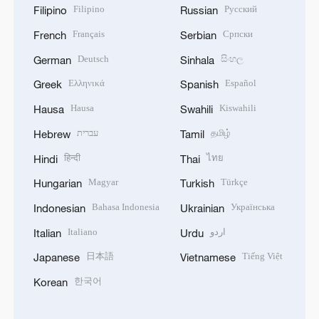
Filipino
Русский
Filipino
Russian
Français
Српски
French
Serbian
Deutsch
සිංහල
German
Sinhala
Ελληνικά
Español
Greek
Spanish
Hausa
Kiswahili
Hausa
Swahili
עברית
தமிழ்
Hebrew
Tamil
हिन्दी
ไทย
Hindi
Thai
Magyar
Türkçe
Hungarian
Turkish
Bahasa Indonesia
Українська
Indonesian
Ukrainian
Italiano
اردو
Italian
Urdu
日本語
Tiếng Việt
Japanese
Vietnamese
한국어
Korean