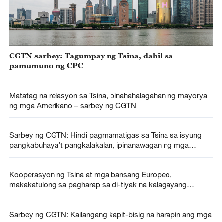
CGTN sarbey: Tagumpay ng Tsina, dahil sa
pamumuno ng CPC
Matatag na relasyon sa Tsina, pinahahalagahan ng mayorya
ng mga Amerikano – sarbey ng CGTN
Sarbey ng CGTN: Hindi pagmamatigas sa Tsina sa isyung
pangkabuhaya’t pangkalakalan, ipinanawagan ng mga
pandaigdigang respondente
Kooperasyon ng Tsina at mga bansang Europeo,
makakatulong sa pagharap sa di-tiyak na kalagayang
pandaigdig – sarbey ng CGTN
Sarbey ng CGTN: Kailangang kapit-bisig na harapin ang mga