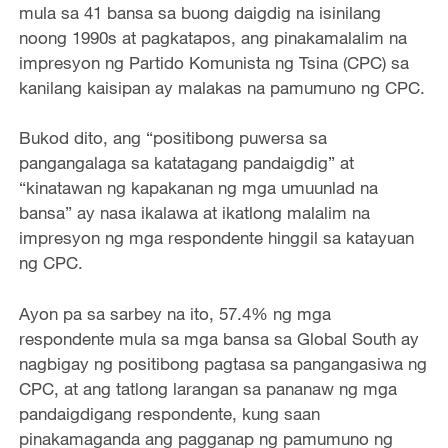
mula sa 41 bansa sa buong daigdig na isinilang
noong 1990s at pagkatapos, ang pinakamalalim na
impresyon ng Partido Komunista ng Tsina (CPC) sa
kanilang kaisipan ay malakas na pamumuno ng CPC.
Bukod dito, ang “positibong puwersa sa
pangangalaga sa katatagang pandaigdig” at
“kinatawan ng kapakanan ng mga umuunlad na
bansa” ay nasa ikalawa at ikatlong malalim na
impresyon ng mga respondente hinggil sa katayuan
ng CPC.
Ayon pa sa sarbey na ito, 57.4% ng mga
respondente mula sa mga bansa sa Global South ay
nagbigay ng positibong pagtasa sa pangangasiwa ng
CPC, at ang tatlong larangan sa pananaw ng mga
pandaigdigang respondente, kung saan
pinakamaganda ang pagganap ng pamumuno ng