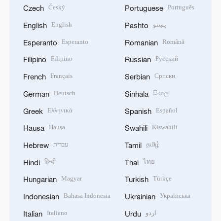
Český
Português
Czech
Portuguese
English
پښتو
English
Pashto
Esperanto
Română
Esperanto
Romanian
Filipino
Русский
Filipino
Russian
Français
Српски
French
Serbian
Deutsch
සිංහල
German
Sinhala
Ελληνικά
Español
Greek
Spanish
Hausa
Kiswahili
Hausa
Swahili
עברית
தமிழ்
Hebrew
Tamil
हिन्दी
ไทย
Hindi
Thai
Magyar
Türkçe
Hungarian
Turkish
Bahasa Indonesia
Українська
Indonesian
Ukrainian
Italiano
اردو
Italian
Urdu