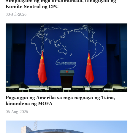
Simposyum ng mga di-komunista, itinaguyod ng
Komite Sentral ng CPC
30-Jul-2026
Pagsugpo ng Amerika sa mga negosyo ng Tsina,
kinondena ng MOFA
06-Aug-2026