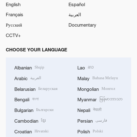
English
Español
Français
العربية
Русский
Documentary
CCTV+
CHOOSE YOUR LANGUAGE
Shqip
ລາວ
Albanian
Lao
العربية
Bahasa Melayu
Arabic
Malay
Беларуская
Монгол
Belarusian
Mongolian
বাংলা
မြန်မာဘာသာ
Bengali
Myanmar
Български
नेपाली
Bulgarian
Nepali
ខ្មែរ
فارسی
Cambodian
Persian
Hrvatski
Polski
Croatian
Polish