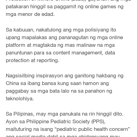
patakaran hinggil sa paggamit ng online games ng
mga menor de edad.
Sa kabuuan, nakatulong ang mga polisiyang ito
upang mapalakas ang pananagutan ng mga online
platform at magtakda ng mas malinaw na mga
panuntunan para sa content management, data
protection at reporting.
Nagsisilbing inspirasyon ang ganitong hakbang ng
China sa ibang bansa kung saan hamon ang
paggabay sa mga bata lalo na sa panahon ng
teknolohiya.
Sa Pilipinas, may mga panukala na rin hinggil dito.
Ayon sa Philippine Pediatric Society (PPS),
maituturing na isang “pediatric public health concern”
ang social media dahil sa mga ebidensyang may