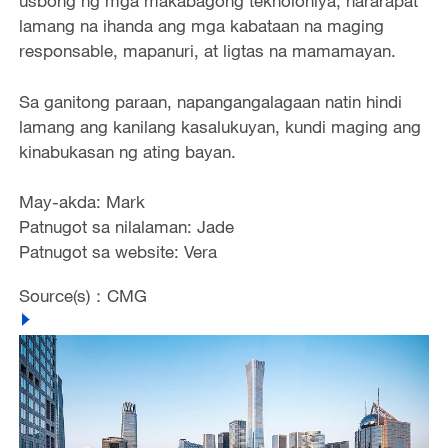
usbong ng mga makabagong teknolohiya, nararapat
lamang na ihanda ang mga kabataan na maging
responsable, mapanuri, at ligtas na mamamayan.
Sa ganitong paraan, napangangalagaan natin hindi
lamang ang kanilang kasalukuyan, kundi maging ang
kinabukasan ng ating bayan.
May-akda: Mark
Patnugot sa nilalaman: Jade
Patnugot sa website: Vera
Source(s)：CMG