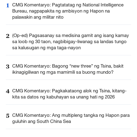
1
CMG Komentaryo: Pagtatatag ng National Intelligence
Bureau, nagpapakita ng ambisyon ng Hapon na
palawakin ang militar nito
2
(Op-ed) Pagsasanay sa medisina gamit ang isang kamay
sa loob ng 30 taon, nagbibigay-liwanag sa landas tungo
sa kalusugan ng mga taga-nayon
3
CMG Komentaryo: Bagong “new three” ng Tsina, bakit
ikinagigiliwan ng mga mamimili sa buong mundo?
4
CMG Komentaryo: Pagkakataong alok ng Tsina, kitang-
kita sa datos ng kabuhayan sa unang hati ng 2026
5
CMG Komentaryo: Ang multipleng tangka ng Hapon para
guluhin ang South China Sea