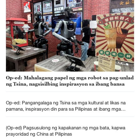
Op-ed: Mahalagang papel ng mga robot sa pag-unlad
ng Tsina, nagsisilbing inspirasyon sa ibang bansa
Op-ed: Pangangalaga ng Tsina sa mga kultural at likas na
pamana, inspirasyon din para sa Pilipinas at ibang mga
bansa
(Op-ed) Pagsusulong ng kapakanan ng mga bata, kapwa
prayoridad ng China at Pilipinas