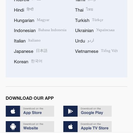
हिन्दी
ไทย
Hindi
Thai
Magyar
Türkçe
Hungarian
Turkish
Bahasa Indonesia
Українська
Indonesian
Ukrainian
Italiano
اردو
Italian
Urdu
日本語
Tiếng Việt
Japanese
Vietnamese
한국어
Korean
DOWNLOAD OUR APP