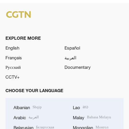
EXPLORE MORE
English
Español
Français
العربية
Русский
Documentary
CCTV+
CHOOSE YOUR LANGUAGE
Shqip
ລາວ
Albanian
Lao
العربية
Bahasa Melayu
Arabic
Malay
Беларуская
Монгол
Belarusian
Mongolian