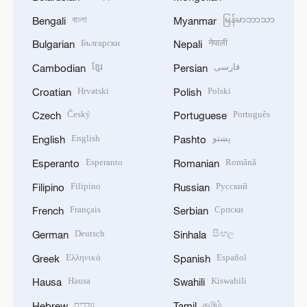
বাংলা
မြန်မာဘာသာ
Bengali
Myanmar
Български
नेपाली
Bulgarian
Nepali
ខ្មែរ
فارسی
Cambodian
Persian
Hrvatski
Polski
Croatian
Polish
Český
Português
Czech
Portuguese
English
پښتو
English
Pashto
Esperanto
Română
Esperanto
Romanian
Filipino
Русский
Filipino
Russian
Français
Српски
French
Serbian
Deutsch
සිංහල
German
Sinhala
Ελληνικά
Español
Greek
Spanish
Hausa
Kiswahili
Hausa
Swahili
עברית
தமிழ்
Hebrew
Tamil