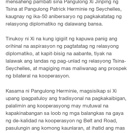
mensaheng pambati sina Pangulong Xi Jinping ng
Tsina at Pangulong Patrick Herminie ng Seychelles,
kaugnay ng ika-50 anibersaryo ng pagkakatatag ng
relasyong diplomatiko ng dalawang bansa.
Tinukoy ni Xi na kung igigiit ng kapuwa panig ang
orihinal na aspirasyon ng pagtatatag ng relasyong
diplomatiko, at kapit-bisig na aabante, tiyak na
lalawak ang landas ng pag-unlad ng relasyong Tsina-
Seychelles, at magiging mas maliwanag ang prospek
ng bilateral na kooperasyon.
Kasama ni Pangulong Herminie, magsisikap si Xi
upang ipagpatuloy ang tradisyonal na pagkakaibigan,
palalimin ang kooperasyong may mutuwal na
kapakinabangan sa loob ng mga balangkas na gaya
ng de-kalidad na kooperasyon ng Belt and Road,
pasulungin ang komong kaunlaran, at ihatid ang mas