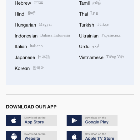
עברית
தமிழ்
Hebrew
Tamil
हिन्दी
ไทย
Hindi
Thai
Magyar
Türkçe
Hungarian
Turkish
Bahasa Indonesia
Українська
Indonesian
Ukrainian
Italiano
اردو
Italian
Urdu
日本語
Tiếng Việt
Japanese
Vietnamese
한국어
Korean
DOWNLOAD OUR APP