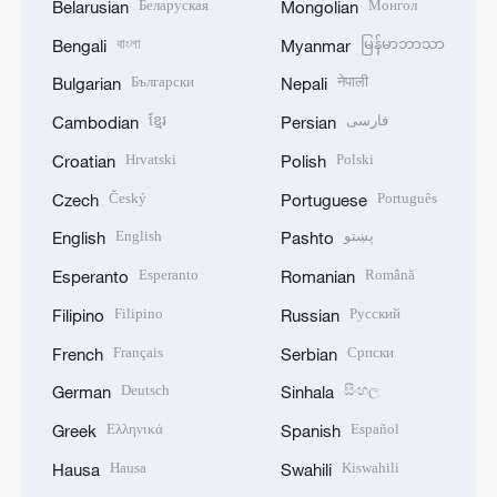
Беларуская
Монгол
Belarusian
Mongolian
বাংলা
မြန်မာဘာသာ
Bengali
Myanmar
Български
नेपाली
Bulgarian
Nepali
ខ្មែរ
فارسی
Cambodian
Persian
Hrvatski
Polski
Croatian
Polish
Český
Português
Czech
Portuguese
English
پښتو
English
Pashto
Esperanto
Română
Esperanto
Romanian
Filipino
Русский
Filipino
Russian
Français
Српски
French
Serbian
Deutsch
සිංහල
German
Sinhala
Ελληνικά
Español
Greek
Spanish
Hausa
Kiswahili
Hausa
Swahili