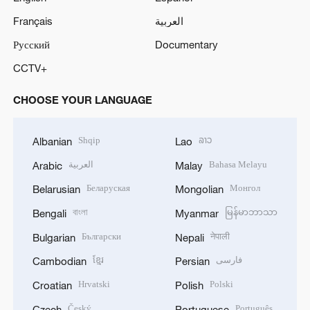
Français
العربية
Русский
Documentary
CCTV+
CHOOSE YOUR LANGUAGE
Shqip
ລາວ
Albanian
Lao
العربية
Bahasa Melayu
Arabic
Malay
Беларуская
Монгол
Belarusian
Mongolian
বাংলা
မြန်မာဘာသာ
Bengali
Myanmar
Български
नेपाली
Bulgarian
Nepali
ខ្មែរ
فارسی
Cambodian
Persian
Hrvatski
Polski
Croatian
Polish
Český
Português
Czech
Portuguese