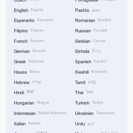
English
پښتو
English
Pashto
Esperanto
Română
Esperanto
Romanian
Filipino
Русский
Filipino
Russian
Français
Српски
French
Serbian
Deutsch
සිංහල
German
Sinhala
Ελληνικά
Español
Greek
Spanish
Hausa
Kiswahili
Hausa
Swahili
עברית
தமிழ்
Hebrew
Tamil
हिन्दी
ไทย
Hindi
Thai
Magyar
Türkçe
Hungarian
Turkish
Bahasa Indonesia
Українська
Indonesian
Ukrainian
Italiano
اردو
Italian
Urdu