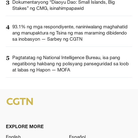
3
Dokumentaryong “Diaoyu Dao: Small Islands, Big
Stakes” ng CMG, isinahimpapawid
4
93.1% ng mga respondiyente, naniniwalang maghahatid
ang manupaktura ng Tsina ng mas maraming dibidendo
sa inobasyon — Sarbey ng CGTN
5
Pagtatatag ng National Intelligence Bureau, isa pang
negatibong hakbang ng polisyang panseguridad sa loob
at labas ng Hapon — MOFA
EXPLORE MORE
English
Español