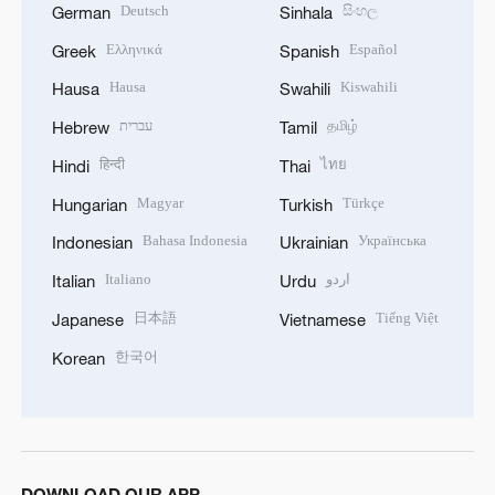
Deutsch
සිංහල
German
Sinhala
Ελληνικά
Español
Greek
Spanish
Hausa
Kiswahili
Hausa
Swahili
עברית
தமிழ்
Hebrew
Tamil
हिन्दी
ไทย
Hindi
Thai
Magyar
Türkçe
Hungarian
Turkish
Bahasa Indonesia
Українська
Indonesian
Ukrainian
Italiano
اردو
Italian
Urdu
日本語
Tiếng Việt
Japanese
Vietnamese
한국어
Korean
DOWNLOAD OUR APP