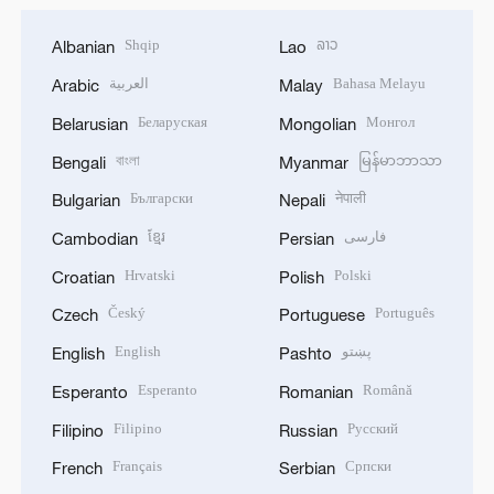
Shqip
ລາວ
Albanian
Lao
العربية
Bahasa Melayu
Arabic
Malay
Беларуская
Монгол
Belarusian
Mongolian
বাংলা
မြန်မာဘာသာ
Bengali
Myanmar
Български
नेपाली
Bulgarian
Nepali
ខ្មែរ
فارسی
Cambodian
Persian
Hrvatski
Polski
Croatian
Polish
Český
Português
Czech
Portuguese
English
پښتو
English
Pashto
Esperanto
Română
Esperanto
Romanian
Filipino
Русский
Filipino
Russian
Français
Српски
French
Serbian