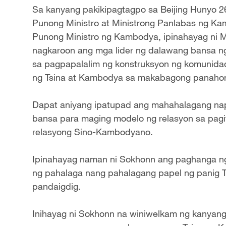
Sa kanyang pakikipagtagpo sa Beijing Hunyo 
Punong Ministro at Ministrong Panlabas ng K
Punong Ministro ng Kambodya, ipinahayag ni M
nagkaroon ang mga lider ng dalawang bansa n
sa pagpapalalim ng konstruksyon ng komunid
ng Tsina at Kambodya sa makabagong panaho
Dapat aniyang ipatupad ang mahahalagang na
bansa para maging modelo ng relasyon sa pagit
relasyong Sino-Kambodyano.
Ipinahayag naman ni Sokhonn ang paghanga 
ng pahalaga nang pahalagang papel ng panig Ts
pandaigdig.
Inihayag ni Sokhonn na winiwelkam ng kanya