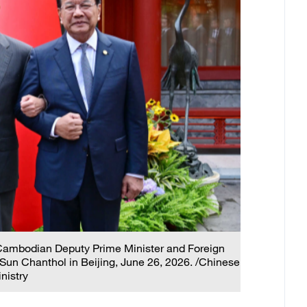
 Cambodian Deputy Prime Minister and Foreign
Sun Chanthol in Beijing, June 26, 2026. /Chinese
nistry