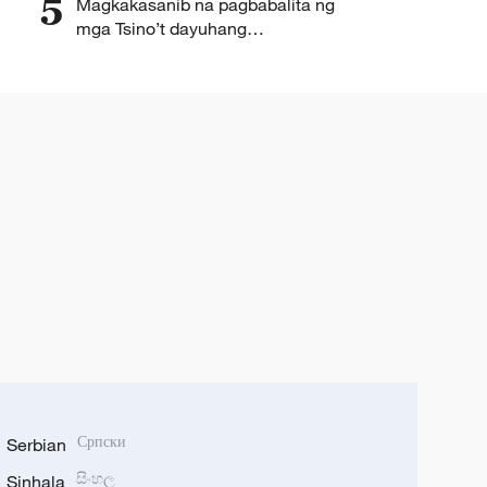
5
Magkakasanib na pagbabalita ng
mga Tsino’t dayuhang
mamamahayag sa Hainan,
mabunga
Serbian
Српски
Sinhala
සිංහල