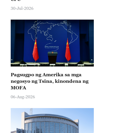
30-Jul-2026
Pagsugpo ng Amerika sa mga
negosyo ng Tsina, kinondena ng
MOFA
06-Aug-2026