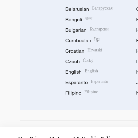
Belarusian
Беларуская
Bengali
বাংলা
Bulgarian
Български
Cambodian
ខ្មែរ
Croatian
Hrvatski
Czech
Český
English
English
Esperanto
Esperanto
Filipino
Filipino
DOWNLOAD OUR APP