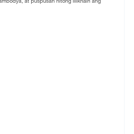
bodya, at puspusan nitong lilikhain ang