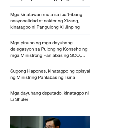
Mga kinatawan mula sa iba’t-ibang
nasyonalidad at sektor ng Xizang,
kinatagpo ni Pangulong Xi Jinping
Mga pinuno ng mga dayuhang
delegasyon sa Pulong ng Konseho ng
mga Ministrong Panlabas ng SCO,
kinatagpo ni Pangulong Xi Jinping ng
Tsina
Sugong Hapones, kinatagpo ng opisyal
ng Ministring Panlabas ng Tsina
Mga dayuhang deputado, kinatagpo ni
Li Shulei