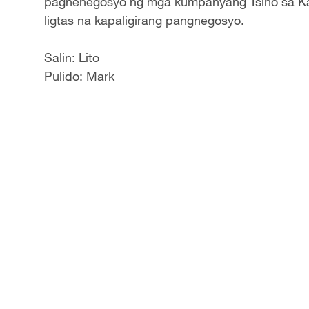
pagnenegosyo ng mga kumpanyang Tsino sa Kam
ligtas na kapaligirang pangnegosyo.
Salin: Lito
Pulido: Mark