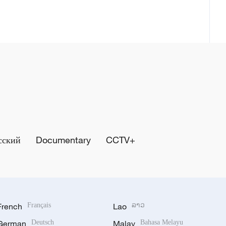
сский
Documentary
CCTV+
French
Français
Lao
ລາວ
German
Deutsch
Malay
Bahasa Melayu