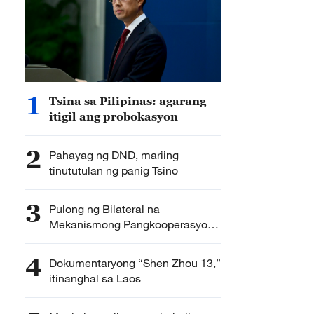
1
Tsina sa Pilipinas: agarang
itigil ang probokasyon
2
Pahayag ng DND, mariing
tinututulan ng panig Tsino
3
Pulong ng Bilateral na
Mekanismong Pangkooperasyon
ng Tsina at Singapore, gaganapin
4
Dokumentaryong “Shen Zhou 13,”
itinanghal sa Laos