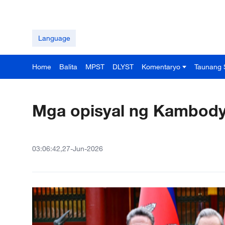
Language
Home
Balita
MPST
DLYST
Komentaryo
Taunang 
Mga opisyal ng Kambodya
03:06:42,27-Jun-2026