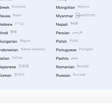
Greek
Ελληνικά
Mongolian
Монгол
Hausa
Hausa
Myanmar
မြန်မာဘာသာ
Hebrew
עברית
Nepali
नेपाली
Hindi
हिन्दी
Persian
فارسی
Hungarian
Magyar
Polish
Polski
Indonesian
Bahasa Indonesia
Portuguese
Português
Italian
Italiano
Pashto
پښتو
Japanese
日本語
Romanian
Română
Korean
한국어
Russian
Русский