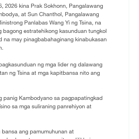
26, 2026 kina Prak Sokhonn, Pangalawang
ambodya, at Sun Chanthol, Pangalawang
inistrong Panlabas Wang Yi ng Tsina, na
g bagong estratehikong kasunduan tungkol
ad na may pinagbabahaginang kinabukasan
n.
pagkasunduan ng mga lider ng dalawang
an ng Tsina at mga kapitbansa nito ang
ng panig Kambodyano sa pagpapatingkad
ino sa mga suliraning panrehiyon at
ng bansa ang pamumuhunan at