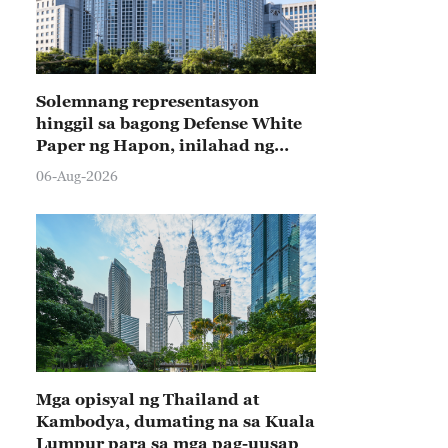
Solemnang representasyon
hinggil sa bagong Defense White
Paper ng Hapon, inilahad ng
Tsina
06-Aug-2026
Mga opisyal ng Thailand at
Kambodya, dumating na sa Kuala
Lumpur para sa mga pag-uusap