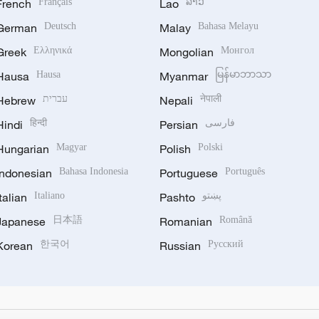
French
Français
Lao
ລາວ
German
Deutsch
Malay
Bahasa Melayu
Greek
Ελληνικά
Mongolian
Монгол
Hausa
Hausa
Myanmar
မြန်မာဘာသာ
Hebrew
עברית
Nepali
नेपाली
Hindi
हिन्दी
Persian
فارسی
Hungarian
Magyar
Polish
Polski
Indonesian
Bahasa Indonesia
Portuguese
Português
Italian
Italiano
Pashto
پښتو
Japanese
日本語
Romanian
Română
Korean
한국어
Russian
Русский