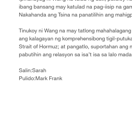
ibang bansang may katulad na pag-iisip na ga
Nakahanda ang Tsina na panatilihin ang mahigp
Tinukoy ni Wang na may tatlong mahahalagang 
ang kalagayan ng komprehensibong tigil-putuka
Strait of Hormuz; at pangatlo, suportahan ang
pabutihin ang relasyon sa isa’t isa sa lalo mad
Salin:Sarah
Pulido:Mark Frank