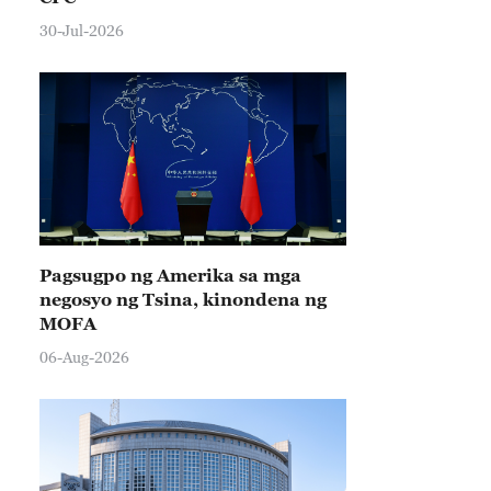
30-Jul-2026
Pagsugpo ng Amerika sa mga
negosyo ng Tsina, kinondena ng
MOFA
06-Aug-2026