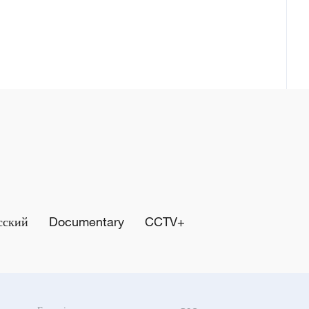
сский
Documentary
CCTV+