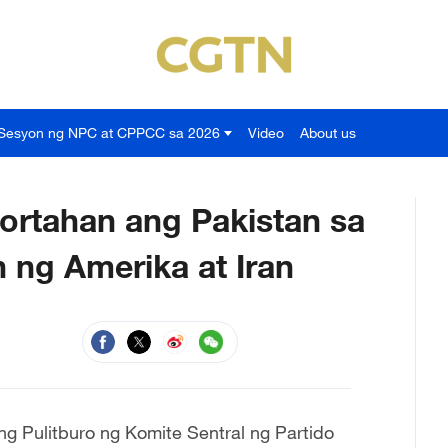
Sesyon ng NPC at CPPCC sa 2026
Video
About us
portahan ang Pakistan sa
 ng Amerika at Iran
g Pulitburo ng Komite Sentral ng Partido