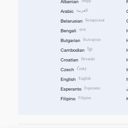
Albanian
Shqip
Arabic
العربية
Belarusian
Беларуская
Bengali
বাংলা
Bulgarian
Български
Cambodian
ខ្មែរ
Croatian
Hrvatski
Czech
Český
English
English
Esperanto
Esperanto
Filipino
Filipino