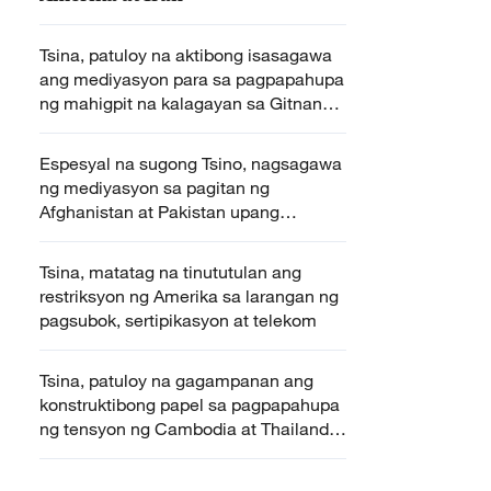
Tsina, patuloy na aktibong isasagawa
ang mediyasyon para sa pagpapahupa
ng mahigpit na kalagayan sa Gitnang
Silangan -- MOFA
Espesyal na sugong Tsino, nagsagawa
ng mediyasyon sa pagitan ng
Afghanistan at Pakistan upang
mapahupa ang tensyon sa hangganan
Tsina, matatag na tinututulan ang
restriksyon ng Amerika sa larangan ng
pagsubok, sertipikasyon at telekom
Tsina, patuloy na gagampanan ang
konstruktibong papel sa pagpapahupa
ng tensyon ng Cambodia at Thailand
— MOFA