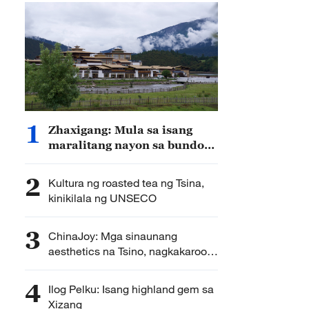
1
Zhaxigang: Mula sa isang
maralitang nayon sa bundok
hanggang sa isang bantog na
lugar na panturismo
2
Kultura ng roasted tea ng Tsina,
kinikilala ng UNSECO
3
ChinaJoy: Mga sinaunang
aesthetics na Tsino, nagkakaroon
ng mga bagong anyo
4
Ilog Pelku: Isang highland gem sa
Xizang