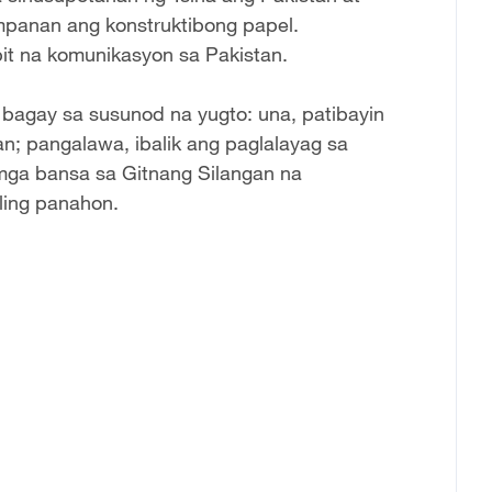
mpanan ang konstruktibong papel.
it na komunikasyon sa Pakistan.
bagay sa susunod na yugto: una, patibayin
n; pangalawa, ibalik ang paglalayag sa
 mga bansa sa Gitnang Silangan na
aling panahon.