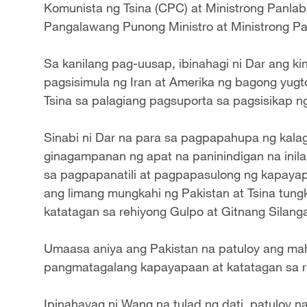
Komunista ng Tsina (CPC) at Ministrong Panla
Pangalawang Punong Ministro at Ministrong Pa
Sa kanilang pag-uusap, ibinahagi ni Dar ang ki
pagsisimula ng Iran at Amerika ng bagong yugt
Tsina sa palagiang pagsuporta sa pagsisikap n
Sinabi ni Dar na para sa pagpapahupa ng kala
ginagampanan ng apat na paninindigan na inilah
sa pagpapanatili at pagpapasulong ng kapayap
ang limang mungkahi ng Pakistan at Tsina tun
katatagan sa rehiyong Gulpo at Gitnang Silang
Umaasa aniya ang Pakistan na patuloy ang mah
pangmatagalang kapayapaan at katatagan sa re
Ipinahayag ni Wang na tulad ng dati, patuloy n