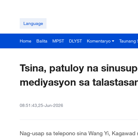
Language
Home
Balita
MPST
DLYST
Komentaryo
Taunang 
Tsina, patuloy na sinusu
mediyasyon sa talastasan
08:51:43,25-Jun-2026
Nag-usap sa telepono sina Wang Yi, Kagawad n