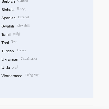
Serbian
Српски
Sinhala
සිංහල
Spanish
Español
Swahili
Kiswahili
Tamil
தமிழ்
Thai
ไทย
Turkish
Türkçe
Ukrainian
Українська
Urdu
اردو
Vietnamese
Tiếng Việt