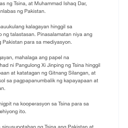
bas ng Tsina, at Muhammad Ishaq Dar,
nlabas ng Pakistan.
nauukulang kalagayan hinggil sa
o ng talastasan. Pinasalamatan niya ang
g Pakistan para sa mediyasyon.
gayan, mahalaga ang papel na
ad ni Pangulong Xi Jinping ng Tsina hinggil
aan at katatagan ng Gitnang Silangan, at
gkol sa pagpapanumbalik ng kapayapaan at
an.
igpit na kooperasyon sa Tsina para sa
hiyong ito.
a sinusupotahan ng Tsina ang Pakistan at