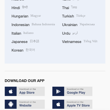
हिन्दी
ไทย
Hindi
Thai
Magyar
Türkçe
Hungarian
Turkish
Bahasa Indonesia
Українська
Indonesian
Ukrainian
Italiano
اردو
Italian
Urdu
日本語
Tiếng Việt
Japanese
Vietnamese
한국어
Korean
DOWNLOAD OUR APP