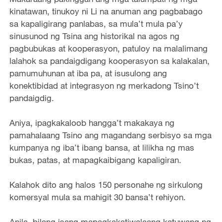
kinatawan, tinukoy ni Li na anuman ang pagbabago
sa kapaligirang panlabas, sa mula’t mula pa’y
sinusunod ng Tsina ang historikal na agos ng
pagbubukas at kooperasyon, patuloy na malalimang
lalahok sa pandaigdigang kooperasyon sa kalakalan,
pamumuhunan at iba pa, at isusulong ang
konektibidad at integrasyon ng merkadong Tsino’t
pandaigdig.
Aniya, ipagkakaloob hangga’t makakaya ng
pamahalaang Tsino ang magandang serbisyo sa mga
kumpanya ng iba’t ibang bansa, at lilikha ng mas
bukas, patas, at mapagkaibigang kapaligiran.
Kalahok dito ang halos 150 personahe ng sirkulong
komersyal mula sa mahigit 30 bansa’t rehiyon.
Anila, bilang isang mapagkakatiwalaang katuwang ng