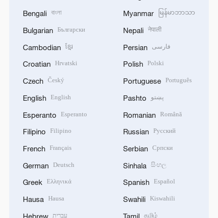
বাংলা
မြန်မာဘာသာ
Bengali
Myanmar
Български
नेपाली
Bulgarian
Nepali
ខ្មែរ
فارسی
Cambodian
Persian
Hrvatski
Polski
Croatian
Polish
Český
Português
Czech
Portuguese
English
پښتو
English
Pashto
Esperanto
Română
Esperanto
Romanian
Filipino
Русский
Filipino
Russian
Français
Српски
French
Serbian
Deutsch
සිංහල
German
Sinhala
Ελληνικά
Español
Greek
Spanish
Hausa
Kiswahili
Hausa
Swahili
עברית
தமிழ்
Hebrew
Tamil