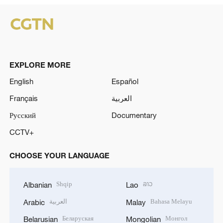
EXPLORE MORE
English
Español
Français
العربية
Русский
Documentary
CCTV+
CHOOSE YOUR LANGUAGE
Shqip
ລາວ
Albanian
Lao
العربية
Bahasa Melayu
Arabic
Malay
Беларуская
Монгол
Belarusian
Mongolian