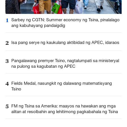
1
Sarbey ng CGTN: Summer economy ng Tsina, pinalalago
ang kabuhayang pandaigdig
2
Isa pang serye ng kaukulang aktibidad ng APEC, idaraos
3
Pangalawang premyer Tsino, nagtalumpati sa ministeryal
na pulong sa kagubatan ng APEC
4
Fields Medal, nasungkit ng dalawang matematisyang
Tsino
5
FM ng Tsina sa Amerika: maayos na hawakan ang mga
alitan at resolbahin ang lehitimong pagkabahala ng Tsina