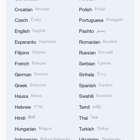
Hrvatski
Polski
Croatian
Polish
Český
Português
Czech
Portuguese
English
پښتو
English
Pashto
Esperanto
Română
Esperanto
Romanian
Filipino
Русский
Filipino
Russian
Français
Српски
French
Serbian
Deutsch
සිංහල
German
Sinhala
Ελληνικά
Español
Greek
Spanish
Hausa
Kiswahili
Hausa
Swahili
עברית
தமிழ்
Hebrew
Tamil
हिन्दी
ไทย
Hindi
Thai
Magyar
Türkçe
Hungarian
Turkish
Bahasa Indonesia
Українська
Indonesian
Ukrainian