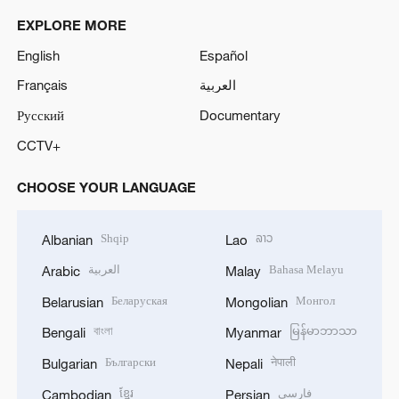
EXPLORE MORE
English
Español
Français
العربية
Русский
Documentary
CCTV+
CHOOSE YOUR LANGUAGE
Shqip
ລາວ
Albanian
Lao
العربية
Bahasa Melayu
Arabic
Malay
Беларуская
Монгол
Belarusian
Mongolian
বাংলা
မြန်မာဘာသာ
Bengali
Myanmar
Български
नेपाली
Bulgarian
Nepali
ខ្មែរ
فارسی
Cambodian
Persian