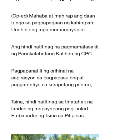
orihinal na aspirasyon ng CPC
para sa mga mamamayan
(Op-ed) Mahaba at mahirap ang daan
tungo sa pagpapagaan ng kahirapan;
Unahin ang mga mamamayan at
manatiling tapat sa orihinal na
aspirasyon
Ang hindi natitinag na pagmamalasakit
ng Pangkalahatang Kalihim ng CPC
Pagpapanatili ng orihinal na
aspirasyon sa pagpapasulong at
paggarantiya sa karapatang pantao,
ipinanawagan ng panig Tsino
Tsina, hindi natitinag sa tinatahak na
landas ng mapayapang pag-unlad —
Embahador ng Tsina sa Pilipinas