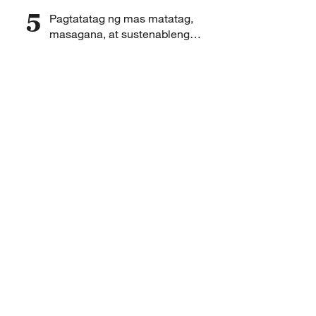
makatuwirang sistema ng
5
Pagtatatag ng mas matatag,
pangangasiwa sa daigdig
masagana, at sustenableng
komunidad na may
pinagbabahaginang
kinabukasang Sino-Thai,
ipinanawagan ni Pangulong Xi
Jinping ng Tsina