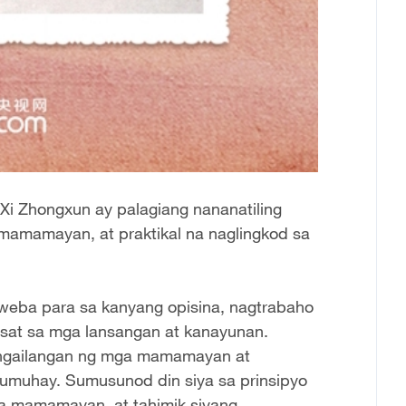
Xi Zhongxun ay palagiang nananatiling
mamamayan, at praktikal na naglingkod sa
uweba para sa kanyang opisina, nagtrabaho
asat sa mga lansangan at kanayunan.
angailangan ng mga mamamayan at
umuhay. Sumusunod din siya sa prinsipyo
a mamamayan, at tahimik siyang