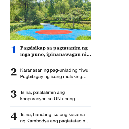
1
Pagsisikap sa pagtatanim ng
mga puno, ipinanawagan ni
Xi Jinping
2
Karanasan ng pag-unlad ng Yiwu:
Pagbibigay ng isang malaking
damit para sa isang batang
mabilis na lumaki
3
Tsina, palalalimin ang
kooperasyon sa UN upang
mapasulong ang pandaigdigang
usaping pangkapayapaan at
4
Tsina, handang isulong kasama
pangkaunlaran
ng Kambodya ang pagtatatag ng
mas makatarungan at