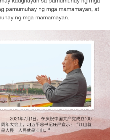
na may kaugnayan sa pamumuhay ng mga
 ng pamumuhay ng mga mamamayan, at
umuhay ng mga mamamayan.