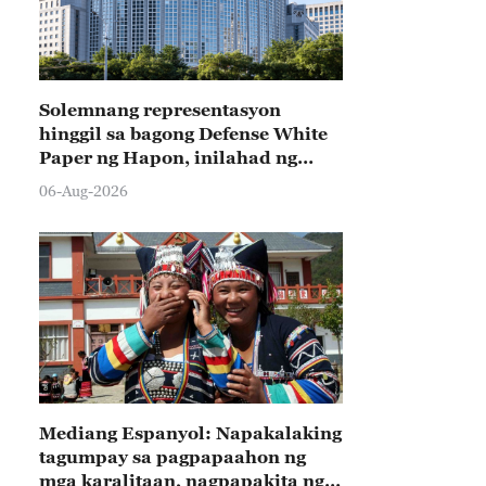
Solemnang representasyon
hinggil sa bagong Defense White
Paper ng Hapon, inilahad ng
Tsina
06-Aug-2026
Mediang Espanyol: Napakalaking
tagumpay sa pagpapaahon ng
mga karalitaan, nagpapakita ng