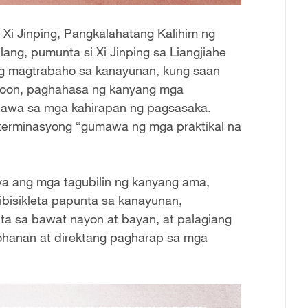
Xi Jinping, Pangkalahatang Kalihim ng
ang, pumunta si Xi Jinping sa Liangjiahe
ng magtrabaho sa kanayunan, kung saan
 doon, paghahasa ng kanyang mga
nawa sa mga kahirapan ng pagsasaka.
terminasyong “gumawa ng mga praktikal na
iya ang mga tagubilin ng kanyang ama,
isikleta papunta sa kanayunan,
ta sa bawat nayon at bayan, at palagiang
hanan at direktang pagharap sa mga