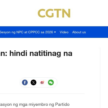
Sesyon ng NPC at CPPCC sa 2026
Video
About us
 hindi natitinag na
erasyon ng mga miyembro ng Partido