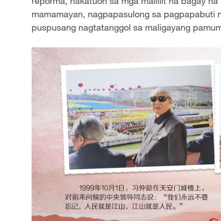
reporma, nakatuon sa mga maliliit na bagay 
mamamayan, nagpapasulong sa pagpapabuti
puspusang nagtatanggol sa maligayang pam