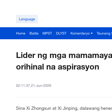
Language
Home
Balita
MPST
DLYST
Komentaryo
Taunang 
Lider ng mga mamamayan:
orihinal na aspirasyon
02:11:37,21-Jun-2026
Sina Xi Zhongxun at Xi Jinping, dalawang hen