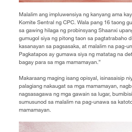
Malalim ang impluwensiya ng kanyang ama kay 
Komite Sentral ng CPC. Wala pang 16 taong gul
sa gawing hilaga ng probinsyang Shaanxi upa
gumugol siya ng pitong taon sa pagtatrabaho
kasanayan sa pagsasaka, at malalim na pag-u
Pagkatapos ay gumawa siya ng matatag na de
bagay para sa mga mamamayan.”
Makaraang maging isang opisyal, isinasaisip n
palagiang nakaugat sa mga mamamayan, nagbib
nagsasagawa ng mga gawain sa lugar, bumibisi
sumusunod sa malalim na pag-unawa sa katoto
mamamayan.