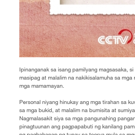
Ipinanganak sa isang pamilyang magsasaka, si 
masipag at malalim na nakikisalamuha sa mga 
mga mamamayan.
Personal niyang hinukay ang mga tirahan sa k
sa mga bukid, at malalim na bumisita at sumiy
Nagmalasakit siya sa mga pangunahing pang
pinagtuunan ang pagpapabuti ng kanilang pam
ng paghahanap ng tunay na teorya mula sa mg