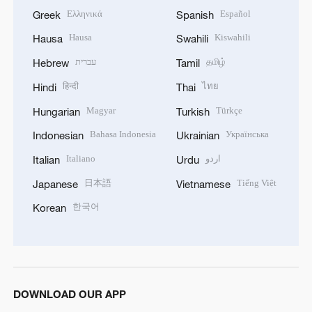
Ελληνικά
Español
Greek
Spanish
Hausa
Kiswahili
Hausa
Swahili
עברית
தமிழ்
Hebrew
Tamil
हिन्दी
ไทย
Hindi
Thai
Magyar
Türkçe
Hungarian
Turkish
Bahasa Indonesia
Українська
Indonesian
Ukrainian
Italiano
اردو
Italian
Urdu
日本語
Tiếng Việt
Japanese
Vietnamese
한국어
Korean
DOWNLOAD OUR APP