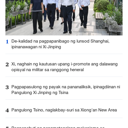
1
De-kalidad na pagpapanibago ng lunsod Shanghai,
ipinanawagan ni Xi Jinping
2
Xi, naghain ng kautusan upang i-promote ang dalawang
opisyal na militar sa ranggong heneral
3
Pagpapasulong ng payak na pananaliksik, ipinagdiinan ni
Pangulong Xi Jinping ng Tsina
4
Pangulong Tsino, naglakbay-suri sa Xiong'an New Area
Pagpapabuti ng pangmatagalang mekanismo sa