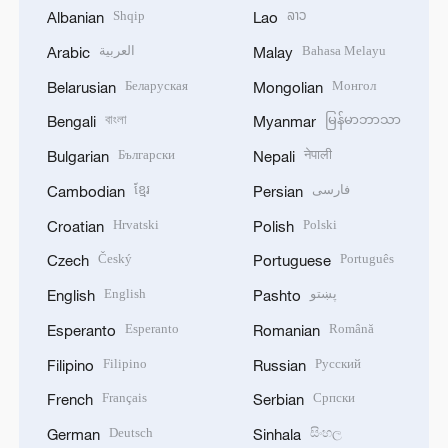
Shqip
ລາວ
Albanian
Lao
العربية
Bahasa Melayu
Arabic
Malay
Беларуская
Монгол
Belarusian
Mongolian
বাংলা
မြန်မာဘာသာ
Bengali
Myanmar
Български
नेपाली
Bulgarian
Nepali
ខ្មែរ
فارسی
Cambodian
Persian
Hrvatski
Polski
Croatian
Polish
Český
Português
Czech
Portuguese
English
پښتو
English
Pashto
Esperanto
Română
Esperanto
Romanian
Filipino
Русский
Filipino
Russian
Français
Српски
French
Serbian
Deutsch
සිංහල
German
Sinhala