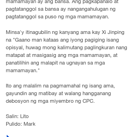
mamamayan ay ang bansa. Ang pagkapanalo at
pagtatanggol sa bansa ay nangangahulugan ng
pagtatanggol sa puso ng mga mamamayan.
Minsa'y itinagubilin ng kanyang ama kay Xi Jinping
na "Gaano man kataas ang iyong pagiging isang
opisyal, huwag mong kalimutang paglingkuran nang
matapat at masigasig ang mga mamamayan, at
panatilihin ang malapit na ugnayan sa mga
mamamayan."
Ito ang malalim na pagmamahal ng isang ama,
gayundin ang matibay at walang hangganang
debosyon ng mga miyembro ng CPC.
Salin: Lito
Pulido: Mark