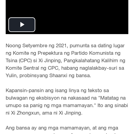
Play
Video
Noong Setyembre ng 2021, pumunta sa dating lugar
ng Komite ng Prepektura ng Partido Komunista ng
Tsina (CPC) si Xi Jinping, Pangkalahatang Kalihim ng
Komite Sentral ng CPC, habang naglalakbay-suri sa
Yulin, probinsyang Shaanxi ng bansa.
Kapansin-pansin ang isang linya ng teksto sa
bulwagan ng eksbisyon na nakasaad na "Matatag na
umupo sa panig ng mga mamamayan." Ito ang sinabi
ni Xi Zhongxun, ama ni Xi Jinping.
Ang bansa ay ang mga mamamayan, at ang mga