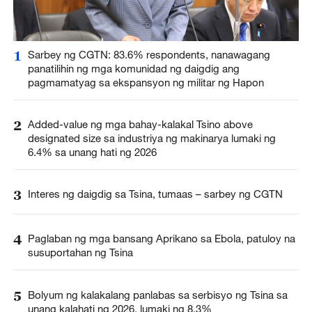
1
Sarbey ng CGTN: 83.6% respondents, nanawagang
panatilihin ng mga komunidad ng daigdig ang
pagmamatyag sa ekspansyon ng militar ng Hapon
2
Added-value ng mga bahay-kalakal Tsino above
designated size sa industriya ng makinarya lumaki ng
6.4% sa unang hati ng 2026
3
Interes ng daigdig sa Tsina, tumaas – sarbey ng CGTN
4
Paglaban ng mga bansang Aprikano sa Ebola, patuloy na
susuportahan ng Tsina
5
Bolyum ng kalakalang panlabas sa serbisyo ng Tsina sa
unang kalahati ng 2026, lumaki ng 8.3%