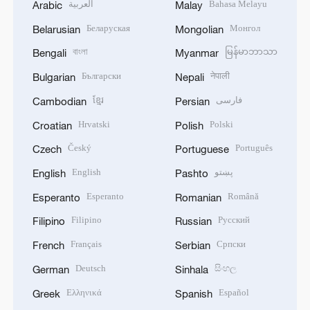
العربية
Bahasa Melayu
Arabic
Malay
Беларуская
Монгол
Belarusian
Mongolian
বাংলা
မြန်မာဘာသာ
Bengali
Myanmar
Български
नेपाली
Bulgarian
Nepali
ខ្មែរ
فارسی
Cambodian
Persian
Hrvatski
Polski
Croatian
Polish
Český
Português
Czech
Portuguese
English
پښتو
English
Pashto
Esperanto
Română
Esperanto
Romanian
Filipino
Русский
Filipino
Russian
Français
Српски
French
Serbian
Deutsch
සිංහල
German
Sinhala
Ελληνικά
Español
Greek
Spanish