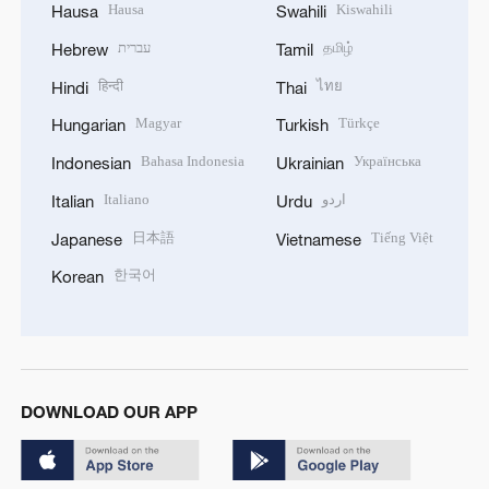
Hausa
Kiswahili
Hausa
Swahili
עברית
தமிழ்
Hebrew
Tamil
हिन्दी
ไทย
Hindi
Thai
Magyar
Türkçe
Hungarian
Turkish
Bahasa Indonesia
Українська
Indonesian
Ukrainian
Italiano
اردو
Italian
Urdu
日本語
Tiếng Việt
Japanese
Vietnamese
한국어
Korean
DOWNLOAD OUR APP