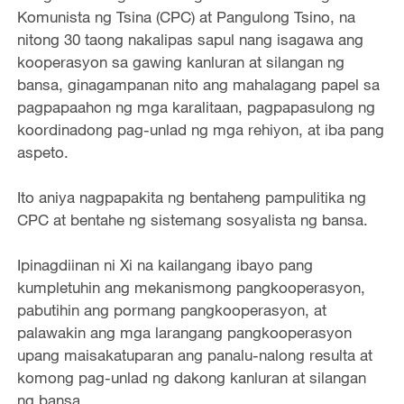
Komunista ng Tsina (CPC) at Pangulong Tsino, na
nitong 30 taong nakalipas sapul nang isagawa ang
kooperasyon sa gawing kanluran at silangan ng
bansa, ginagampanan nito ang mahalagang papel sa
pagpapaahon ng mga karalitaan, pagpapasulong ng
koordinadong pag-unlad ng mga rehiyon, at iba pang
aspeto.
Ito aniya nagpapakita ng bentaheng pampulitika ng
CPC at bentahe ng sistemang sosyalista ng bansa.
Ipinagdiinan ni Xi na kailangang ibayo pang
kumpletuhin ang mekanismong pangkooperasyon,
pabutihin ang pormang pangkooperasyon, at
palawakin ang mga larangang pangkooperasyon
upang maisakatuparan ang panalu-nalong resulta at
komong pag-unlad ng dakong kanluran at silangan
ng bansa.