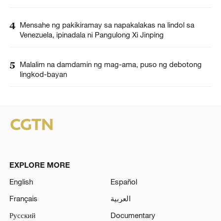
4
Mensahe ng pakikiramay sa napakalakas na lindol sa
Venezuela, ipinadala ni Pangulong Xi Jinping
5
Malalim na damdamin ng mag-ama, puso ng debotong
lingkod-bayan
EXPLORE MORE
English
Español
Français
العربية
Русский
Documentary