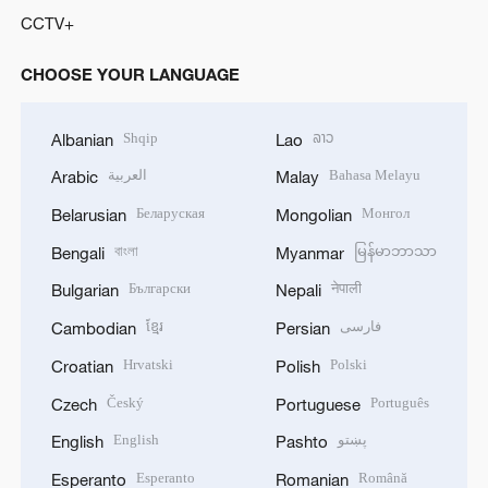
CCTV+
CHOOSE YOUR LANGUAGE
Shqip
ລາວ
Albanian
Lao
العربية
Bahasa Melayu
Arabic
Malay
Беларуская
Монгол
Belarusian
Mongolian
বাংলা
မြန်မာဘာသာ
Bengali
Myanmar
Български
नेपाली
Bulgarian
Nepali
ខ្មែរ
فارسی
Cambodian
Persian
Hrvatski
Polski
Croatian
Polish
Český
Português
Czech
Portuguese
English
پښتو
English
Pashto
Esperanto
Română
Esperanto
Romanian