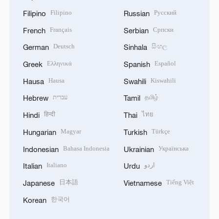
Filipino
Русский
Filipino
Russian
Français
Српски
French
Serbian
Deutsch
සිංහල
German
Sinhala
Ελληνικά
Español
Greek
Spanish
Hausa
Kiswahili
Hausa
Swahili
עברית
தமிழ்
Hebrew
Tamil
हिन्दी
ไทย
Hindi
Thai
Magyar
Türkçe
Hungarian
Turkish
Bahasa Indonesia
Українська
Indonesian
Ukrainian
Italiano
اردو
Italian
Urdu
日本語
Tiếng Việt
Japanese
Vietnamese
한국어
Korean