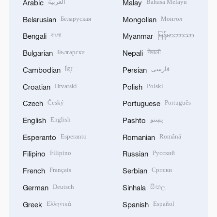
العربية
Bahasa Melayu
Arabic
Malay
Беларуская
Монгол
Belarusian
Mongolian
বাংলা
မြန်မာဘာသာ
Bengali
Myanmar
Български
नेपाली
Bulgarian
Nepali
ខ្មែរ
فارسی
Cambodian
Persian
Hrvatski
Polski
Croatian
Polish
Český
Português
Czech
Portuguese
English
پښتو
English
Pashto
Esperanto
Română
Esperanto
Romanian
Filipino
Русский
Filipino
Russian
Français
Српски
French
Serbian
Deutsch
සිංහල
German
Sinhala
Ελληνικά
Español
Greek
Spanish