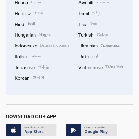
Hausa
Kiswahili
Hausa
Swahili
עברית
தமிழ்
Hebrew
Tamil
हिन्दी
ไทย
Hindi
Thai
Magyar
Türkçe
Hungarian
Turkish
Bahasa Indonesia
Українська
Indonesian
Ukrainian
Italiano
اردو
Italian
Urdu
日本語
Tiếng Việt
Japanese
Vietnamese
한국어
Korean
DOWNLOAD OUR APP