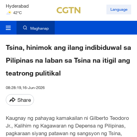
Hyderabad
Language
42°C
Mumbai
31°C
Maghanap
Tsina, hinimok ang ilang indibiduwal sa
Pilipinas na laban sa Tsina na itigil ang
teatrong pulitikal
08:28:19,16-Jun-2026
Share
Kaugnay ng pahayag kamakailan ni Gilberto Teodoro
Jr., Kalihim ng Kagawaran ng Depensa ng Pilipinas,
pagkaraan siyang patawan ng sangsyon ng Tsina,