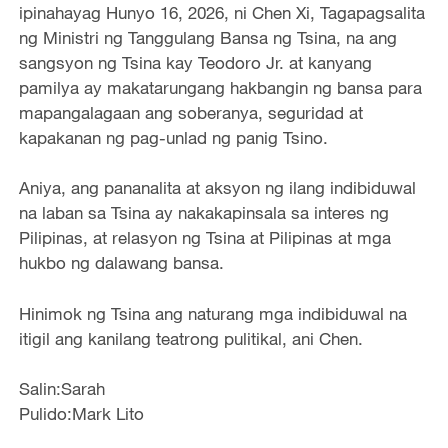
ipinahayag Hunyo 16, 2026, ni Chen Xi, Tagapagsalita
ng Ministri ng Tanggulang Bansa ng Tsina, na ang
sangsyon ng Tsina kay Teodoro Jr. at kanyang
pamilya ay makatarungang hakbangin ng bansa para
mapangalagaan ang soberanya, seguridad at
kapakanan ng pag-unlad ng panig Tsino.
Aniya, ang pananalita at aksyon ng ilang indibiduwal
na laban sa Tsina ay nakakapinsala sa interes ng
Pilipinas, at relasyon ng Tsina at Pilipinas at mga
hukbo ng dalawang bansa.
Hinimok ng Tsina ang naturang mga indibiduwal na
itigil ang kanilang teatrong pulitikal, ani Chen.
Salin:Sarah
Pulido:Mark Lito