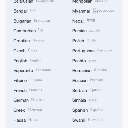
Беларуская
Монгол
Belarusian
Mongolian
বাংলা
မြန်မာဘာသာ
Bengali
Myanmar
Български
नेपाली
Bulgarian
Nepali
ខ្មែរ
فارسی
Cambodian
Persian
Hrvatski
Polski
Croatian
Polish
Český
Português
Czech
Portuguese
English
پښتو
English
Pashto
Esperanto
Română
Esperanto
Romanian
Filipino
Русский
Filipino
Russian
Français
Српски
French
Serbian
Deutsch
සිංහල
German
Sinhala
Ελληνικά
Español
Greek
Spanish
Hausa
Kiswahili
Hausa
Swahili