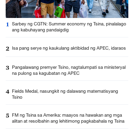
1
Sarbey ng CGTN: Summer economy ng Tsina, pinalalago
ang kabuhayang pandaigdig
2
Isa pang serye ng kaukulang aktibidad ng APEC, idaraos
3
Pangalawang premyer Tsino, nagtalumpati sa ministeryal
na pulong sa kagubatan ng APEC
4
Fields Medal, nasungkit ng dalawang matematisyang
Tsino
5
FM ng Tsina sa Amerika: maayos na hawakan ang mga
alitan at resolbahin ang lehitimong pagkabahala ng Tsina