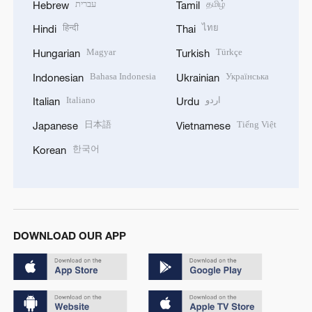
עברית
தமிழ்
Hebrew
Tamil
हिन्दी
ไทย
Hindi
Thai
Magyar
Türkçe
Hungarian
Turkish
Bahasa Indonesia
Українська
Indonesian
Ukrainian
Italiano
اردو
Italian
Urdu
日本語
Tiếng Việt
Japanese
Vietnamese
한국어
Korean
DOWNLOAD OUR APP