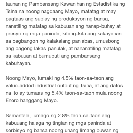
tauhan ng Pambansang Kawanihan ng Estadistika ng
Tsina na noong nagdaang Mayo, matatag at may
pagtaas ang suplay ng produksyon ng bansa,
nanatiling matatag sa kabuuan ang hanap-buhay at
presyo ng mga paninda, kitang-kita ang kakayahan
sa pagbangon ng kalakalang panlabas, umusbong
ang bagong lakas-panulak, at nananatiling matatag
sa kabuuan at bumubuti ang pambansang
kabuhayan.
Noong Mayo, lumaki ng 4.5% taon-sa-taon ang
value-added industrial output ng Tsina, at ang datos
na ito ay tumaas ng 5.4% taon-sa-taon mula noong
Enero hanggang Mayo.
Samantala, lumago ng 2.8% taon-sa-taon ang
kabuuang halaga ng tingian ng mga paninda at
serbisyo ng bansa noong unang limang buwan ng