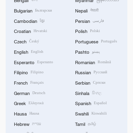
Bengali
Myanmar
Български
नेपाली
Bulgarian
Nepali
ខ្មែរ
فارسی
Cambodian
Persian
Hrvatski
Polski
Croatian
Polish
Český
Português
Czech
Portuguese
English
پښتو
English
Pashto
Esperanto
Română
Esperanto
Romanian
Filipino
Русский
Filipino
Russian
Français
Српски
French
Serbian
Deutsch
සිංහල
German
Sinhala
Ελληνικά
Español
Greek
Spanish
Hausa
Kiswahili
Hausa
Swahili
עברית
தமிழ்
Hebrew
Tamil