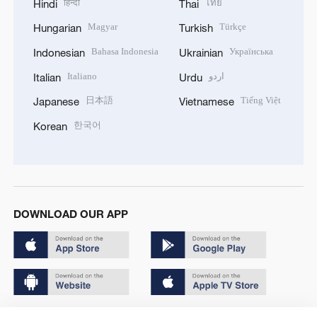
हिन्दी
ไทย
Hindi
Thai
Magyar
Türkçe
Hungarian
Turkish
Bahasa Indonesia
Українська
Indonesian
Ukrainian
Italiano
اردو
Italian
Urdu
日本語
Tiếng Việt
Japanese
Vietnamese
한국어
Korean
DOWNLOAD OUR APP