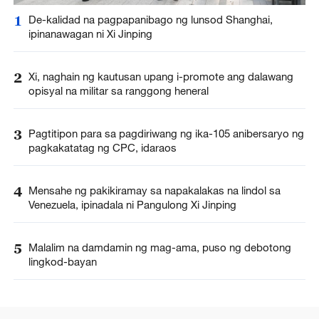
1
De-kalidad na pagpapanibago ng lunsod Shanghai,
ipinanawagan ni Xi Jinping
2
Xi, naghain ng kautusan upang i-promote ang dalawang
opisyal na militar sa ranggong heneral
3
Pagtitipon para sa pagdiriwang ng ika-105 anibersaryo ng
pagkakatatag ng CPC, idaraos
4
Mensahe ng pakikiramay sa napakalakas na lindol sa
Venezuela, ipinadala ni Pangulong Xi Jinping
5
Malalim na damdamin ng mag-ama, puso ng debotong
lingkod-bayan