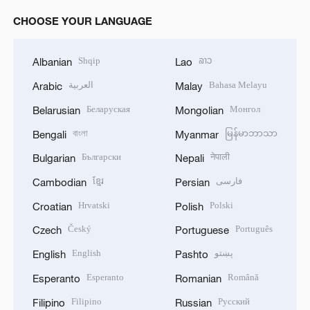
CHOOSE YOUR LANGUAGE
Shqip
ລາວ
Albanian
Lao
العربية
Bahasa Melayu
Arabic
Malay
Беларуская
Монгол
Belarusian
Mongolian
বাংলা
မြန်မာဘာသာ
Bengali
Myanmar
Български
नेपाली
Bulgarian
Nepali
ខ្មែរ
فارسی
Cambodian
Persian
Hrvatski
Polski
Croatian
Polish
Český
Português
Czech
Portuguese
English
پښتو
English
Pashto
Esperanto
Română
Esperanto
Romanian
Filipino
Русский
Filipino
Russian