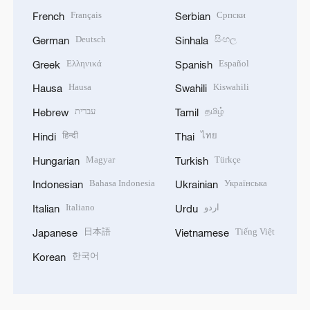
Français
Српски
French
Serbian
Deutsch
සිංහල
German
Sinhala
Ελληνικά
Español
Greek
Spanish
Hausa
Kiswahili
Hausa
Swahili
עברית
தமிழ்
Hebrew
Tamil
हिन्दी
ไทย
Hindi
Thai
Magyar
Türkçe
Hungarian
Turkish
Bahasa Indonesia
Українська
Indonesian
Ukrainian
Italiano
اردو
Italian
Urdu
日本語
Tiếng Việt
Japanese
Vietnamese
한국어
Korean