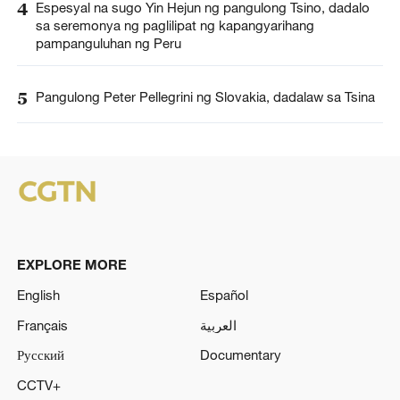
4
Espesyal na sugo Yin Hejun ng pangulong Tsino, dadalo
sa seremonya ng paglilipat ng kapangyarihang
pampanguluhan ng Peru
5
Pangulong Peter Pellegrini ng Slovakia, dadalaw sa Tsina
EXPLORE MORE
English
Español
Français
العربية
Русский
Documentary
CCTV+