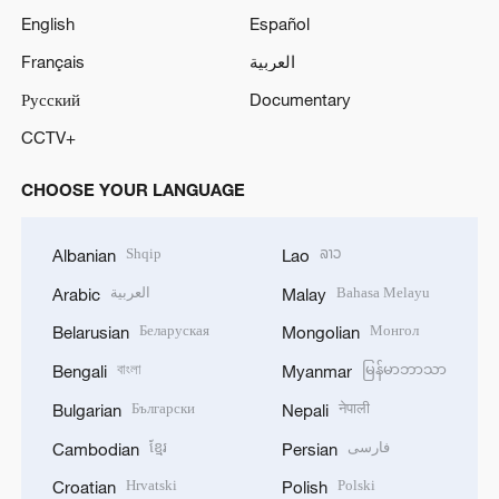
English
Español
Français
العربية
Русский
Documentary
CCTV+
CHOOSE YOUR LANGUAGE
Shqip
ລາວ
Albanian
Lao
العربية
Bahasa Melayu
Arabic
Malay
Беларуская
Монгол
Belarusian
Mongolian
বাংলা
မြန်မာဘာသာ
Bengali
Myanmar
Български
नेपाली
Bulgarian
Nepali
ខ្មែរ
فارسی
Cambodian
Persian
Hrvatski
Polski
Croatian
Polish