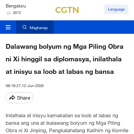
Bengaluru
Language
35°C
Hyderabad
42°C
Maghanap
Dalawang bolyum ng Mga Piling Obra
ni Xi hinggil sa diplomasya, inilathala
at inisyu sa loob at labas ng bansa
08:18:27,12-Jun-2026
Share
Inilathala at inisyu kamakailan sa loob at labas ng
bansa ang una at ikalawang bolyum ng Mga Piling
Obra ni Xi Jinping, Pangkalahatang Kalihim ng Komite