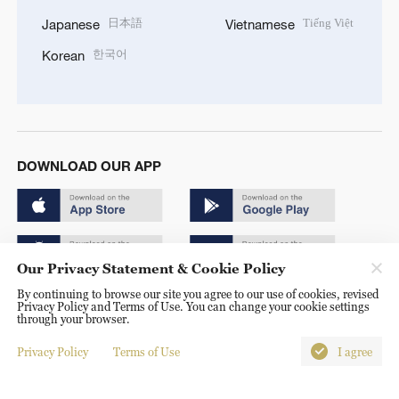
日本語
Tiếng Việt
Japanese
Vietnamese
한국어
Korean
DOWNLOAD OUR APP
Our Privacy Statement & Cookie Policy
By continuing to browse our site you agree to our use of cookies, revised
Copyright © 2024 CGTN.
Privacy Policy and Terms of Use. You can change your cookie settings
through your browser.
京ICP备20000184号
Privacy Policy
Terms of Use
I agree
京公网安备 11010502050052号
Disinformation report hotline: 010-85061466