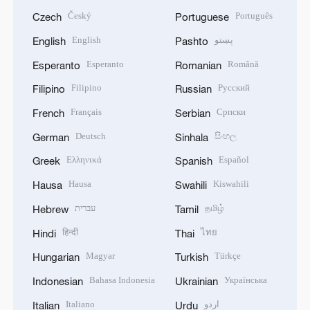
Český
Português
Czech
Portuguese
English
پښتو
English
Pashto
Esperanto
Română
Esperanto
Romanian
Filipino
Русский
Filipino
Russian
Français
Српски
French
Serbian
Deutsch
සිංහල
German
Sinhala
Ελληνικά
Español
Greek
Spanish
Hausa
Kiswahili
Hausa
Swahili
עברית
தமிழ்
Hebrew
Tamil
हिन्दी
ไทย
Hindi
Thai
Magyar
Türkçe
Hungarian
Turkish
Bahasa Indonesia
Українська
Indonesian
Ukrainian
Italiano
اردو
Italian
Urdu