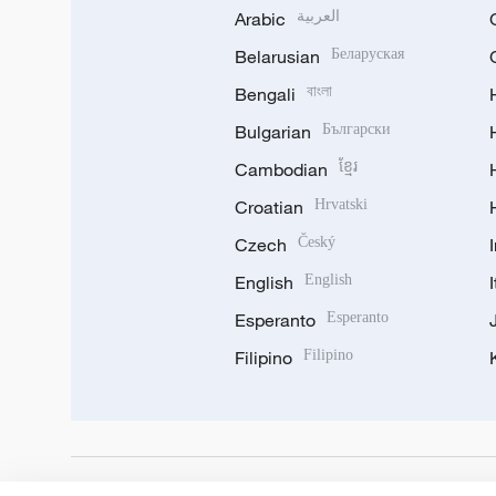
Arabic
العربية
Belarusian
Беларуская
Bengali
বাংলা
Bulgarian
Български
Cambodian
ខ្មែរ
Croatian
Hrvatski
Czech
Český
English
English
Esperanto
Esperanto
Filipino
Filipino