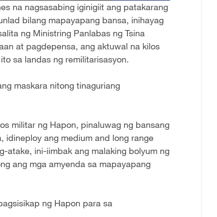
 na nagsasabing iginigiit ang patakarang
-unlad bilang mapayapang bansa, inihayag
lita ng Ministring Panlabas ng Tsina
aan at pagdepensa, ang aktuwal na kilos
o sa landas ng remilitarisasyon.
ang maskara nitong tinaguriang
tos militar ng Hapon, pinaluwag ng bansang
, idineploy ang medium and long range
ag-atake, ini-iimbak ang malaking bolyum ng
ulong ang mga amyenda sa mapayapang
 pagsisikap ng Hapon para sa