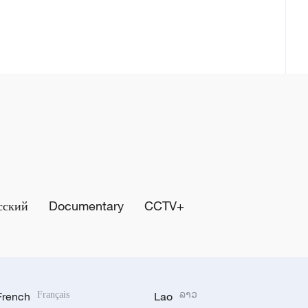
сский
Documentary
CCTV+
French
Français
Lao
ລາວ