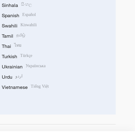
Sinhala
සිංහල
Spanish
Español
Swahili
Kiswahili
Tamil
தமிழ்
Thai
ไทย
Turkish
Türkçe
Ukrainian
Українська
Urdu
اردو
Vietnamese
Tiếng Việt