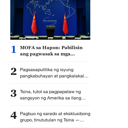
1
MOFA sa Hapon: Pabilisin
ang pagwasak sa mga
abandoned chemical
weapons sa Tsina
2
Pagsasapulitika ng isyung
pangkabuhayan at pangkalakalan
sa katuwiran ng di-umanoy
“Excess Capacity,” tinutulan –
3
Tsina, tutol sa pagpapataw ng
sarbey ng CGTN
sangsyon ng Amerika sa ilang
institusyon ng pananaliksik ng
bansang ito
4
Pagbuo ng sarado at eksklusibong
grupo, tinututulan ng Tsina —
MOFA