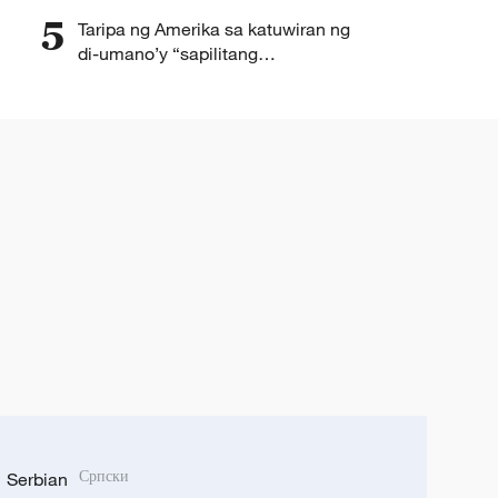
5
Taripa ng Amerika sa katuwiran ng
di-umano’y “sapilitang
pagpapatrabaho,” dapat iwaksi –
MOFCOM
Serbian
Српски