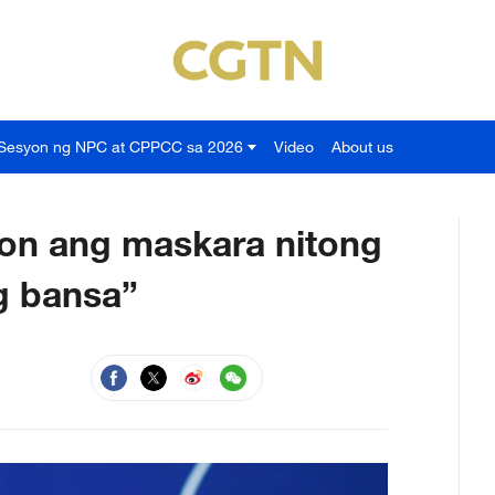
Sesyon ng NPC at CPPCC sa 2026
Video
About us
on ang maskara nitong
g bansa”