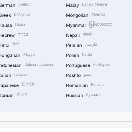
German
Deutsch
Malay
Bahasa Melayu
Greek
Ελληνικά
Mongolian
Монгол
Hausa
Hausa
Myanmar
မြန်မာဘာသာ
Hebrew
עברית
Nepali
नेपाली
Hindi
हिन्दी
Persian
فارسی
Hungarian
Magyar
Polish
Polski
Indonesian
Bahasa Indonesia
Portuguese
Português
Italian
Italiano
Pashto
پښتو
Japanese
日本語
Romanian
Română
Korean
한국어
Russian
Русский