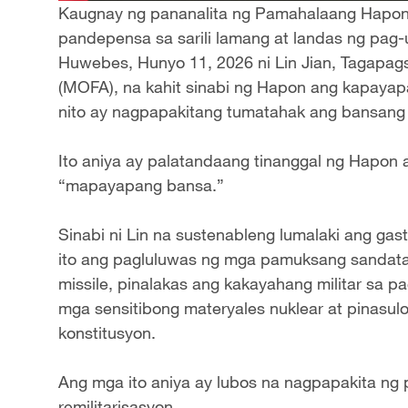
Kaugnay ng pananalita ng Pamahalaang Hapones
pandepensa sa sarili lamang at landas ng pag
Huwebes, Hunyo 11, 2026 ni Lin Jian, Tagapagsa
(MOFA), na kahit sinabi ng Hapon ang kapayap
nito ay nagpapakitang tumatahak ang bansang it
Ito aniya ay palatandaang tinanggal ng Hapon 
“mapayapang bansa.”
Sinabi ni Lin na sustenableng lumalaki ang gas
ito ang pagluluwas ng mga pamuksang sandata
missile, pinalakas ang kakayahang militar sa p
mga sensitibong materyales nuklear at pinas
konstitusyon.
Ang mga ito aniya ay lubos na nagpapakita ng
remilitarisasyon.