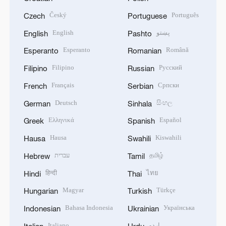
Český
Português
Czech
Portuguese
English
پښتو
English
Pashto
Esperanto
Română
Esperanto
Romanian
Filipino
Русский
Filipino
Russian
Français
Српски
French
Serbian
Deutsch
සිංහල
German
Sinhala
Ελληνικά
Español
Greek
Spanish
Hausa
Kiswahili
Hausa
Swahili
עברית
தமிழ்
Hebrew
Tamil
हिन्दी
ไทย
Hindi
Thai
Magyar
Türkçe
Hungarian
Turkish
Bahasa Indonesia
Українська
Indonesian
Ukrainian
Italiano
اردو
Italian
Urdu