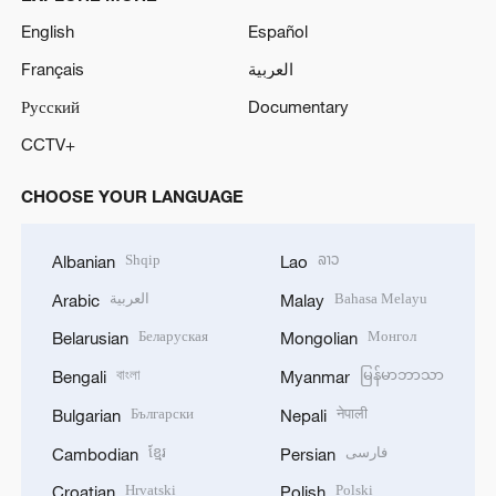
English
Español
Français
العربية
Русский
Documentary
CCTV+
CHOOSE YOUR LANGUAGE
Shqip
ລາວ
Albanian
Lao
العربية
Bahasa Melayu
Arabic
Malay
Беларуская
Монгол
Belarusian
Mongolian
বাংলা
မြန်မာဘာသာ
Bengali
Myanmar
Български
नेपाली
Bulgarian
Nepali
ខ្មែរ
فارسی
Cambodian
Persian
Hrvatski
Polski
Croatian
Polish