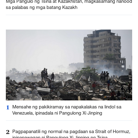
Mga Pangulo ng Tsina at Kazakhstan, magkasamang nanood
sa palabas ng mga batang Kazakh
1
Mensahe ng pakikiramay sa napakalakas na lindol sa
Venezuela, ipinadala ni Pangulong Xi Jinping
2
Pagpapanatili ng normal na pagdaan sa Strait of Hormuz,
ipinanawagan ni Pangulong Xi Jinping ng Tsina