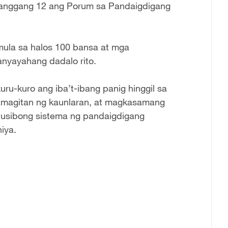
 hanggang 12 ang Porum sa Pandaigdigang
mula sa halos 100 bansa at mga
anyayahang dadalo rito.
ru-kuro ang iba’t-ibang panig hinggil sa
magitan ng kaunlaran, at magkasamang
klusibong sistema ng pandaigdigang
iya.