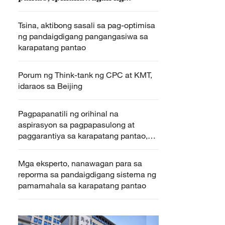
kinatawang Tsino sa UNHRC
Tsina, aktibong sasali sa pag-optimisa
ng pandaigdigang pangangasiwa sa
karapatang pantao
Porum ng Think-tank ng CPC at KMT,
idaraos sa Beijing
Pagpapanatili ng orihinal na
aspirasyon sa pagpapasulong at
paggarantiya sa karapatang pantao,
ipinanawagan ng panig Tsino
Mga eksperto, nanawagan para sa
reporma sa pandaigdigang sistema ng
pamamahala sa karapatang pantao