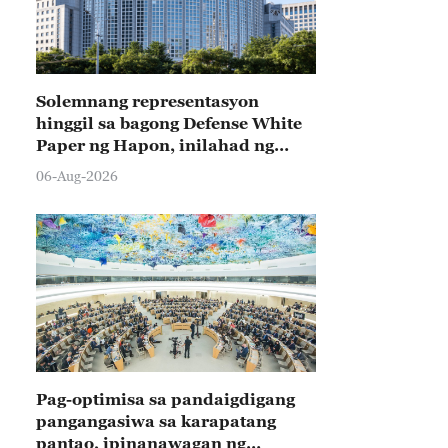
Solemnang representasyon
hinggil sa bagong Defense White
Paper ng Hapon, inilahad ng
Tsina
06-Aug-2026
Pag-optimisa sa pandaigdigang
pangangasiwa sa karapatang
pantao, ipinanawagan ng