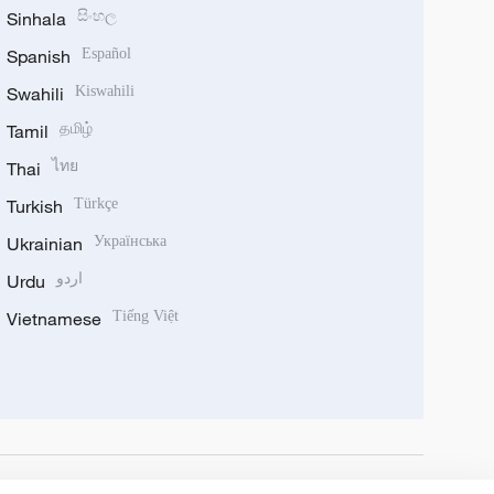
Sinhala
සිංහල
Spanish
Español
Swahili
Kiswahili
Tamil
தமிழ்
Thai
ไทย
Turkish
Türkçe
Ukrainian
Українська
Urdu
اردو
Vietnamese
Tiếng Việt