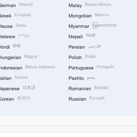
German
Deutsch
Malay
Bahasa Melayu
Greek
Ελληνικά
Mongolian
Монгол
Hausa
Hausa
Myanmar
မြန်မာဘာသာ
Hebrew
עברית
Nepali
नेपाली
Hindi
हिन्दी
Persian
فارسی
Hungarian
Magyar
Polish
Polski
Indonesian
Bahasa Indonesia
Portuguese
Português
Italian
Italiano
Pashto
پښتو
Japanese
日本語
Romanian
Română
Korean
한국어
Russian
Русский