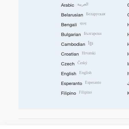
Arabic
العربية
Belarusian
Беларуская
Bengali
বাংলা
Bulgarian
Български
Cambodian
ខ្មែរ
Croatian
Hrvatski
Czech
Český
English
English
Esperanto
Esperanto
Filipino
Filipino