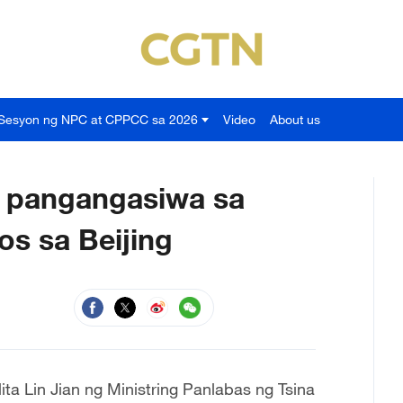
Sesyon ng NPC at CPPCC sa 2026
Video
About us
 pangangasiwa sa
os sa Beijing
ta Lin Jian ng Ministring Panlabas ng Tsina