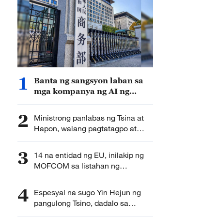
1
Banta ng sangsyon laban sa
mga kompanya ng AI ng
Tsina, dapat itigil ng Amerika
– MOFCOM
2
Ministrong panlabas ng Tsina at
Hapon, walang pagtatagpo at
pagpapalitan sa Maynila – MOFA
3
14 na entidad ng EU, inilakip ng
MOFCOM sa listahan ng
pagkontrol sa paluluwas
4
Espesyal na sugo Yin Hejun ng
pangulong Tsino, dadalo sa
seremonya ng paglilipat ng