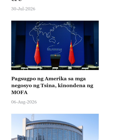
30-Jul-2026
Pagsugpo ng Amerika sa mga
negosyo ng Tsina, kinondena ng
MOFA
06-Aug-2026