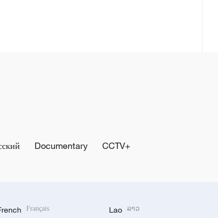
сский
Documentary
CCTV+
French
Français
Lao
ລາວ