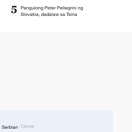
kapangyarihang pampanguluhan
5
Pangulong Peter Pellegrini ng
ng Peru
Slovakia, dadalaw sa Tsina
Serbian
Српски