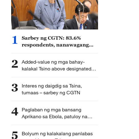
1
Sarbey ng CGTN: 83.6%
respondents, nanawagang
panatilihin ng mga
komunidad ng daigdig ang
2
Added-value ng mga bahay-
pagmamatyag sa ekspansyon
kalakal Tsino above designated
ng militar ng Hapon
size sa industriya ng makinarya
lumaki ng 6.4% sa unang hati ng
3
Interes ng daigdig sa Tsina,
2026
tumaas – sarbey ng CGTN
4
Paglaban ng mga bansang
Aprikano sa Ebola, patuloy na
susuportahan ng Tsina
5
Bolyum ng kalakalang panlabas