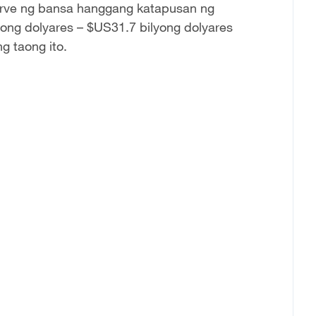
erve ng bansa hanggang katapusan ng
ong dolyares – $US31.7 bilyong dolyares
g taong ito.