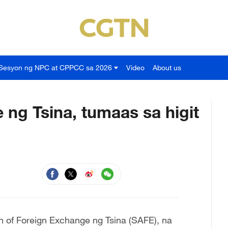
Sesyon ng NPC at CPPCC sa 2026
Video
About us
 ng Tsina, tumaas sa higit
n of Foreign Exchange ng Tsina (SAFE), na