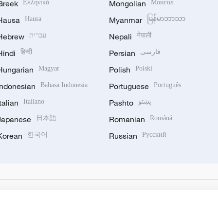
Greek
Ελληνικά
Mongolian
Монгол
Hausa
Hausa
Myanmar
မြန်မာဘာသာ
Hebrew
עברית
Nepali
नेपाली
Hindi
हिन्दी
Persian
فارسی
Hungarian
Magyar
Polish
Polski
Indonesian
Bahasa Indonesia
Portuguese
Português
Italian
Italiano
Pashto
پښتو
Japanese
日本語
Romanian
Română
Korean
한국어
Russian
Русский