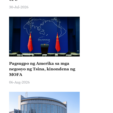
30-Jul-2026
Pagsugpo ng Amerika sa mga
negosyo ng Tsina, kinondena ng
MOFA
06-Aug-2026