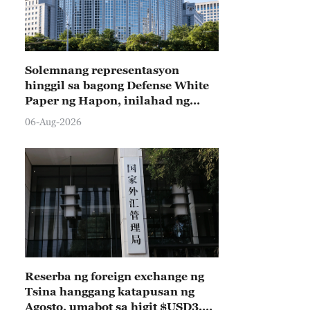
Solemnang representasyon
hinggil sa bagong Defense White
Paper ng Hapon, inilahad ng
Tsina
06-Aug-2026
Reserba ng foreign exchange ng
Tsina hanggang katapusan ng
Agosto, umabot sa higit $USD3.3