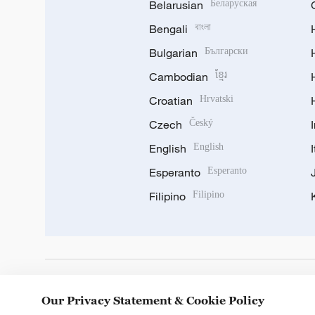
Belarusian
Беларуская
Bengali
বাংলা
Bulgarian
Български
Cambodian
ខ្មែរ
Croatian
Hrvatski
Czech
Český
English
English
Esperanto
Esperanto
Filipino
Filipino
DOWNLOAD OUR APP
Our Privacy Statement & Cookie Policy