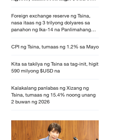
trilyon
Foreign exchange reserve ng Tsina,
nasa itaas ng 3 trilyong dolyares sa
panahon ng Ika-14 na Panlimahang
Taong Plano
CPI ng Tsina, tumaas ng 1.2% sa Mayo
Kita sa takilya ng Tsina sa tag-init, higit
590 milyong $USD na
Kalakalang panlabas ng Xizang ng
Tsina, tumaas ng 15.4% noong unang
2 buwan ng 2026