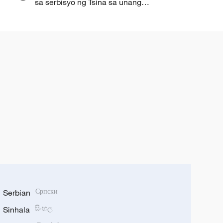
sa serbisyo ng Tsina sa unang
kalahati ng 2026, lumaki ng 8.3%
Serbian
Српски
Sinhala
සිංහල