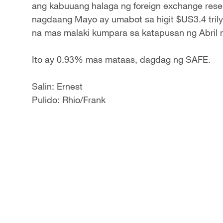
ang kabuuang halaga ng foreign exchange res
nagdaang Mayo ay umabot sa higit $US3.4 trily
na mas malaki kumpara sa katapusan ng Abril n
Ito ay 0.93% mas mataas, dagdag ng SAFE.
Salin: Ernest
Pulido: Rhio/Frank