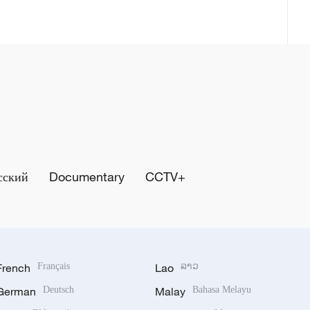
сский
Documentary
CCTV+
French
Français
Lao
ລາວ
German
Deutsch
Malay
Bahasa Melayu